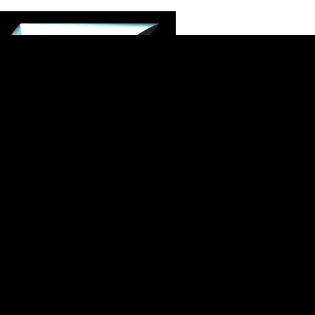
t
türk ifşa
Casino Win Spirit
casino siteleri
not on gamstop
ma