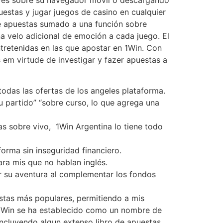
puestas y jugar juegos de casino en cualquier
e apuestas sumado a una función sobre
na velo adicional de emoción a cada juego. El
retenidas en las que apostar en 1Win. Con
 em virtude de investigar y fazer apuestas a
odas las ofertas de los angeles plataforma.
u partido” “sobre curso, lo que agrega una
s sobre vivo, 1Win Argentina lo tiene todo
orma sin inseguridad financiero.
ara mis que no hablan inglés.
ar su aventura al complementar los fondos
estas más populares, permitiendo a mis
, 1Win se ha establecido como un nombre de
 incluyendo algun extenso libro de apuestas