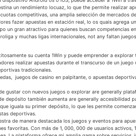
estina un rendimiento locuaz, lo que the permite realizar a
 cuotas competitivas, una amplia selección de mercados d
ores fazer apuestas en estación real, lo os quais agrega u
o un gran atractivo para quienes buscan competencias ent
liga y muchas ligas internacionales, not any faltan juegos
xitosamente su cuenta 1Win y puede emprender a explorar t
adores realizar apuestas durante el transcurso de un juego 
ortivas tradicionales.
as, juegos de casino en palpitante, o apuestas deportiva
 gustar con nuevos juegos o explorar are generally plataf
 de depósito también aumenta are generally accesibilidad p
 que iguala su primer depósito, lo que les permite comenz
stas deportivas.
muestra de manera destacada los juegos y eventos para apu
nes favoritas. Con más de 1, 000, 000 de usuarios activos
línea. La plataforma ofrece mi amplia gama sobre servicios,