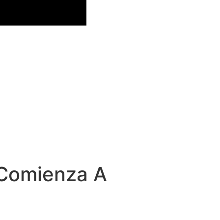
 Comienza A