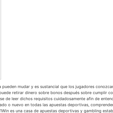
na pueden mudar y es sustancial que los jugadores conozcan
 puede retirar dinero sobre bonos después sobre cumplir co
se de leer dichos requisitos cuidadosamente afin de entende
do o nuevo en todas las apuestas deportivas, comprender 
1Win es una casa de apuestas deportivas y gambling establ