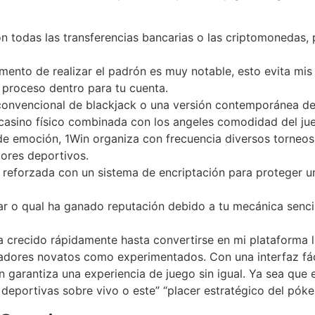
 todas las transferencias bancarias o las criptomonedas, 
mento de realizar el padrón es muy notable, esto evita mis
o proceso dentro para tu cuenta.
nvencional de blackjack o una versión contemporánea de la
casino físico combinada con los angeles comodidad del jue
e emoción, 1Win organiza con frecuencia diversos torneos
ores deportivos.
 reforzada con un sistema de encriptación para proteger u
zar o qual ha ganado reputación debido a tu mecánica senci
 crecido rápidamente hasta convertirse en mi plataforma l
adores novatos como experimentados. Con una interfaz fáci
garantiza una experiencia de juego sin igual. Ya sea que 
deportivas sobre vivo o este” “placer estratégico del póker