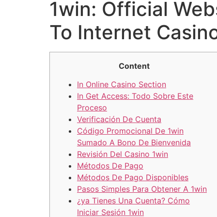
1win: Official Web
To Internet Casin
Content
In Online Casino Section
In Get Access: Todo Sobre Este
Proceso
Verificación De Cuenta
Código Promocional De 1win
Sumado A Bono De Bienvenida
Revisión Del Casino 1win
Métodos De Pago
Métodos De Pago Disponibles
Pasos Simples Para Obtener A 1win
¿ya Tienes Una Cuenta? Cómo
Iniciar Sesión 1win