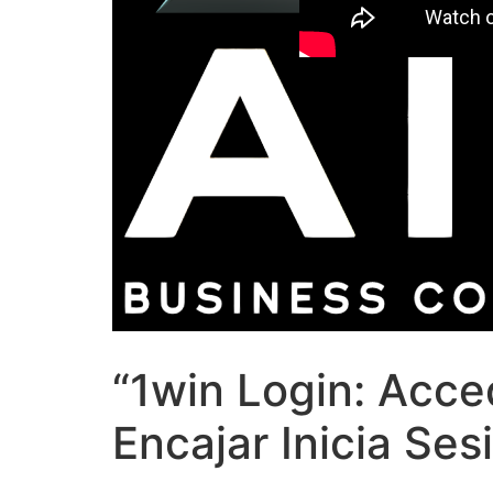
“1win Login: Acc
Encajar Inicia Ses