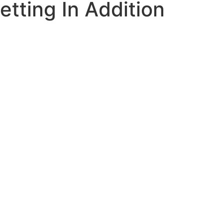
etting In Addition