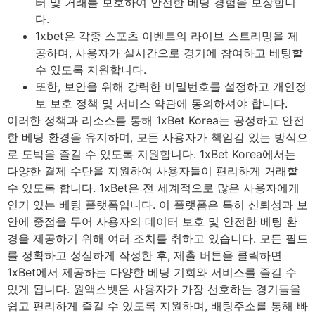
터 및 거래를 보호하여 안전한 베팅 경험을 보장합니
다.
1xbet은 각종 스포츠 이벤트의 라이브 스트리밍을 제
공하며, 사용자가 실시간으로 경기에 참여하고 베팅할
수 있도록 지원합니다.
또한, 보안을 위해 강력한 비밀번호를 설정하고 개인정
보 보호 정책 및 서비스 약관에 동의하셔야 합니다.
이러한 정책과 리소스를 통해 1xBet Korea는 공정하고 안전
한 베팅 환경을 유지하며, 모든 사용자가 책임감 있는 방식으
로 도박을 즐길 수 있도록 지원합니다. 1xBet Korea에서는
다양한 결제 수단을 지원하여 사용자들이 편리하게 거래할
수 있도록 합니다. 1xBet은 전 세계적으로 많은 사용자에게
인기 있는 베팅 플랫폼입니다. 이 플랫폼은 특히 신뢰성과 보
안에 중점을 두어 사용자의 데이터 보호 및 안전한 베팅 환
경을 제공하기 위해 여러 조치를 취하고 있습니다. 모든 필드
를 정확하고 성실하게 작성한 후, 제출 버튼을 클릭하면
1xBet에서 제공하는 다양한 베팅 기회와 서비스를 즐길 수
있게 됩니다. 원액스벳은 사용자가 가장 선호하는 경기들을
쉽고 편리하게 즐길 수 있도록 지원하며, 배팅주소를 통해 빠