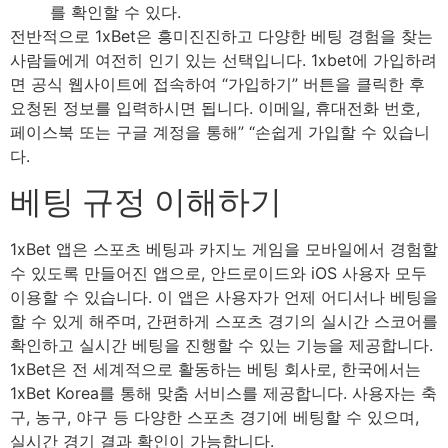
를 확인할 수 있다.
전반적으로 1xBet은 흥미진진하고 다양한 베팅 경험을 찾는
사람들에게 여전히 인기 있는 선택입니다. 1xbet에 가입하려
면 공식 웹사이트에 접속하여 “가입하기” 버튼을 클릭한 후
요청된 정보를 입력하시면 됩니다. 이메일, 휴대전화 번호,
페이스북 또는 구글 계정을 통해” “손쉽게 가입할 수 있습니
다.
베팅 규정 이해하기
1xBet 앱은 스포츠 베팅과 카지노 게임을 모바일에서 경험할
수 있도록 만들어진 앱으로, 안드로이드와 iOS 사용자 모두
이용할 수 있습니다. 이 앱은 사용자가 언제 어디서나 베팅을
할 수 있게 해주며, 간편하게 스포츠 경기의 실시간 스코어를
확인하고 실시간 베팅을 진행할 수 있는 기능을 제공합니다.
1xBet은 전 세계적으로 활동하는 베팅 회사로, 한국에서는
1xBet Korea를 통해 맞춤 서비스를 제공합니다. 사용자는 축
구, 농구, 야구 등 다양한 스포츠 경기에 베팅할 수 있으며,
실시간 경기 결과 확인이 가능합니다.