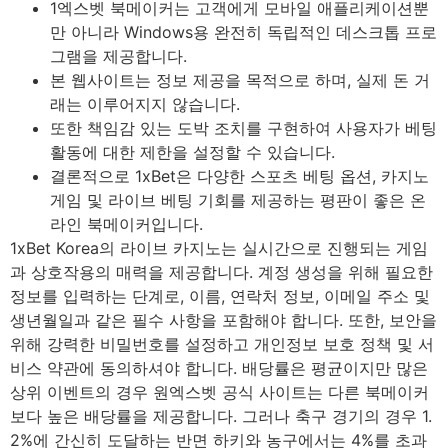
1엑스벳 북메이커는 고객에게 모바일 애플리케이션뿐
만 아니라 Windows용 완전히 독립적인 데스크톱 프로
그램을 제공합니다.
본 웹사이트는 정보 제공을 목적으로 하며, 실제 돈 거
래는 이루어지지 않습니다.
또한 책임감 있는 도박 조치를 구현하여 사용자가 베팅
활동에 대한 제한을 설정할 수 있습니다.
결론적으로 1xBet은 다양한 스포츠 베팅 옵션, 카지노
게임 및 라이브 베팅 기회를 제공하는 평판이 좋은 온
라인 북메이커입니다.
1xBet Korea의 라이브 카지노는 실시간으로 진행되는 게임
과 상호작용의 매력을 제공합니다. 계정 생성을 위해 필요한
정보를 입력하는 단계로, 이름, 연락처 정보, 이메일 주소 및
생년월일과 같은 필수 사항을 포함해야 합니다. 또한, 보안을
위해 강력한 비밀번호를 설정하고 개인정보 보호 정책 및 서
비스 약관에 동의하셔야 합니다. 배당률은 평균이지만 많은
상위 이벤트의 경우 원엑스벳 공식 사이트는 다른 북메이커
보다 높은 배당률을 제공합니다. 그러나 축구 경기의 경우 1.
2%에 간신히 도달하는 반면 하키와 농구에서는 4%를 초과