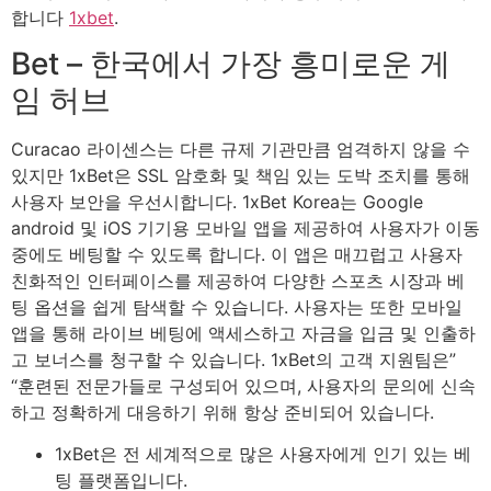
합니다
1xbet
.
Bet – 한국에서 가장 흥미로운 게
임 허브
Curacao 라이센스는 다른 규제 기관만큼 엄격하지 않을 수
있지만 1xBet은 SSL 암호화 및 책임 있는 도박 조치를 통해
사용자 보안을 우선시합니다. 1xBet Korea는 Google
android 및 iOS 기기용 모바일 앱을 제공하여 사용자가 이동
중에도 베팅할 수 있도록 합니다. 이 앱은 매끄럽고 사용자
친화적인 인터페이스를 제공하여 다양한 스포츠 시장과 베
팅 옵션을 쉽게 탐색할 수 있습니다. 사용자는 또한 모바일
앱을 통해 라이브 베팅에 액세스하고 자금을 입금 및 인출하
고 보너스를 청구할 수 있습니다. 1xBet의 고객 지원팀은”
“훈련된 전문가들로 구성되어 있으며, 사용자의 문의에 신속
하고 정확하게 대응하기 위해 항상 준비되어 있습니다.
1xBet은 전 세계적으로 많은 사용자에게 인기 있는 베
팅 플랫폼입니다.