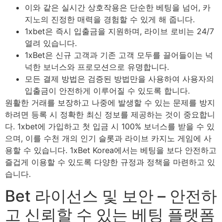
이와 같은 실시간 상호작용은 단순한 베팅을 넘어, 카
지노의 진정한 매력을 경험할 수 있게 해 줍니다.
1xbet은 즉시 입출금을 지원하며, 라이브 로비는 24/7
열려 있습니다.
1xBet은 신규 고객과 기존 고객 모두를 끌어들이는 넉
넉한 보너스와 프로모션으로 유명합니다.
모든 결제 방법은 검증된 방법만을 사용하여 사용자의
입출금이 안전하게 이루어질 수 있도록 합니다.
원활한 거래를 보장하고 나중에 발생할 수 있는 문제를 방지
하려면 등록 시 정확한 최신 정보를 제공하는 것이 중요합니
다. 1xbet에 가입하고 첫 입금 시 100% 보너스를 받을 수 있
으며, 이를 수천 개의 인기 슬롯과 라이브 카지노 게임에 사
용할 수 있습니다. 1xBet Korea에서는 베팅을 보다 안전하고
즐겁게 이용할 수 있도록 다양한 규정과 정책을 마련하고 있
습니다.
Bet 라이선스 및 보안 – 안전하
고 신뢰할 수 있는 베팅 플랫폼