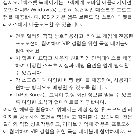
십시오. 1엑스벳 북메이커는 고객에게 모바일 애플리케이션
뿐만 아니라 Windows용 완전히 독립적인 데스크톱 프로그
램을 제공합니다. IOS 기기용 앱은 브랜드 앱 스토어 마켓플
레이스에서 다운로드할 수 있습니다.
전문 딜러와 직접 상호작용하고, 라이브 게임에 전용된
프로모션에 참여하며 VIP 경험을 위한 독점 테이블에
참여하세요.
이 앱은 매끄럽고 사용자 친화적인 인터페이스를 제공
하여 다양한 스포츠 시장과 베팅 옵션을 쉽게 탐색할
수 있습니다.
각 스포츠마다 다양한 베팅 형태를 제공하여, 사용자가
원하는 방식으로 베팅할 수 있도록 합니다.
1xBet Korea는 고객이 항상 최신 정보를 받을 수 있도
록 다양한 소식과 업데이트를 제공합니다.
이러한 혜택을 활용하기 위해서는 계정 생성 후 프로모션 페
이지를 방문하여 조건을 확인하고 참여할 수 있습니다. 전문
딜러와 직접 상호작용하고, 라이브 게임에 전용된 프로모션
에 참여하며 VIP 경험을 위한 독점 테이블에 참여하세요. 프