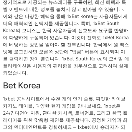
정기적으로 제공되는 뉴스레터를 구독하면, 최신 혜택과 특
별 이벤트에 대한 정보를 놓치지 않고 받아볼 수 있습니다.
이와 같은 다양한 혜택을 통해 1xBet Korea는 사용자들에게
더욱 매력적인 선택지를 제공합니다. 특히, 1xBet South
Korea의 보너스는 한국 사용자들의 선호도와 요구를 반영하
여 다양하게 구성되어 있습니다. 이것이 전화로 1xBet Korea
에 베팅하는 방법을 알아야 할 전부입니다. 한국에서 원 엑스
벳에 로그인하면 오른쪽 상단에 “입금” 버튼이 표시되며 이
를 클릭하면 창이 열립니다. 1xBet South Korea의 모바일 애
플리케이션은 사용자의 편리함을 최우선으로 고려하여 설계
되었습니다.
Bet Korea
1xbet 공식사이트에서 수천 개의 인기 슬롯, 짜릿한 라이브
카지노 테이블, 다양한 현지 게임을 만나보세요. 1xbet은
24/7 다언어 지원, 관대한 캐시백, 토너먼트, 그리고 한국 플
레이어를 위한 맞춤형 제안을 제공합니다. 공정한 게임과 최
고의 엔터테인먼트를 경험하세요 – 1xbet에서 승리자가 되