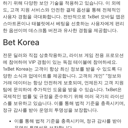
하기 위해 다양한 보안 기술을 적용하고 있습니다. 이 외에
도, 고객 지원 서비스와 안전한 결제 옵션을 통해 전체적인
사용자 경험을 극대화합니다. 전반적으로 1xBet 모바일 앱은
스마트폰이나 태블릿에서 베팅을 선호하는 사용자에게 편리
한 옵션이며 데스크톱 버전과 유사한 경험을 제공합니다.
Bet Korea
전문 딜러와 직접 상호작용하고, 라이브 게임 전용 프로모션
에 참여하며 VIP 경험이 있는 독점 테이블에 참여하세요.
1xBet Korea는 고객이 항상 최신 정보를 받을 수 있도록 다
양한 소식과 업데이트를 제공합니다. 고객의 개인” “정보와
거래 데이터는 항상 안전하게 보호되며, 언제든지 고객 지원
팀에 문의하여 추가적인 도움을 받을 수 있습니다. 1xBet은
국제적인 법률 및 규정을 준수하기 위해 여러 국가의 라이선
스를 보유하고 있습니다. 이를 통해 법적 기준을 충족시키며,
정규 감사를 받아 운영의 투명성을 보장합니다.
이를 통해 법적 기준을 충족시키며, 정규 감사를 받아
운영의 투명성을 보장합니다.