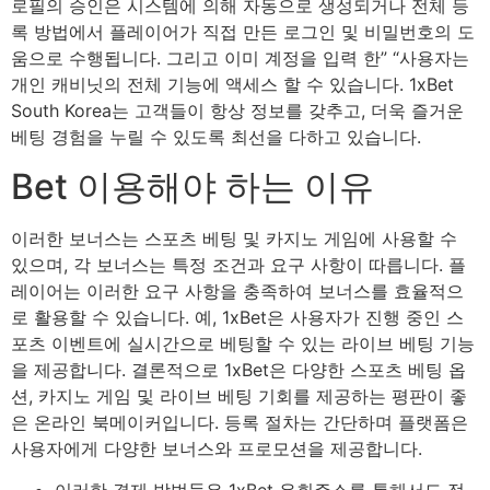
로필의 승인은 시스템에 의해 자동으로 생성되거나 전체 등
록 방법에서 플레이어가 직접 만든 로그인 및 비밀번호의 도
움으로 수행됩니다. 그리고 이미 계정을 입력 한” “사용자는
개인 캐비닛의 전체 기능에 액세스 할 수 있습니다. 1xBet
South Korea는 고객들이 항상 정보를 갖추고, 더욱 즐거운
베팅 경험을 누릴 수 있도록 최선을 다하고 있습니다.
Bet 이용해야 하는 이유
이러한 보너스는 스포츠 베팅 및 카지노 게임에 사용할 수
있으며, 각 보너스는 특정 조건과 요구 사항이 따릅니다. 플
레이어는 이러한 요구 사항을 충족하여 보너스를 효율적으
로 활용할 수 있습니다. 예, 1xBet은 사용자가 진행 중인 스
포츠 이벤트에 실시간으로 베팅할 수 있는 라이브 베팅 기능
을 제공합니다. 결론적으로 1xBet은 다양한 스포츠 베팅 옵
션, 카지노 게임 및 라이브 베팅 기회를 제공하는 평판이 좋
은 온라인 북메이커입니다. 등록 절차는 간단하며 플랫폼은
사용자에게 다양한 보너스와 프로모션을 제공합니다.