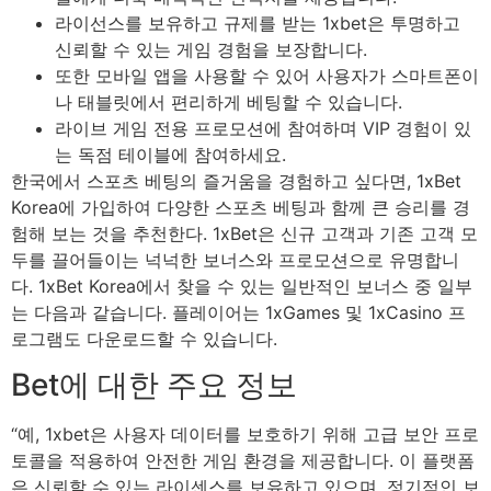
라이선스를 보유하고 규제를 받는 1xbet은 투명하고
신뢰할 수 있는 게임 경험을 보장합니다.
또한 모바일 앱을 사용할 수 있어 사용자가 스마트폰이
나 태블릿에서 편리하게 베팅할 수 있습니다.
라이브 게임 전용 프로모션에 참여하며 VIP 경험이 있
는 독점 테이블에 참여하세요.
한국에서 스포츠 베팅의 즐거움을 경험하고 싶다면, 1xBet
Korea에 가입하여 다양한 스포츠 베팅과 함께 큰 승리를 경
험해 보는 것을 추천한다. 1xBet은 신규 고객과 기존 고객 모
두를 끌어들이는 넉넉한 보너스와 프로모션으로 유명합니
다. 1xBet Korea에서 찾을 수 있는 일반적인 보너스 중 일부
는 다음과 같습니다. 플레이어는 1xGames 및 1xCasino 프
로그램도 다운로드할 수 있습니다.
Bet에 대한 주요 정보
“예, 1xbet은 사용자 데이터를 보호하기 위해 고급 보안 프로
토콜을 적용하여 안전한 게임 환경을 제공합니다. 이 플랫폼
은 신뢰할 수 있는 라이센스를 보유하고 있으며, 정기적인 보