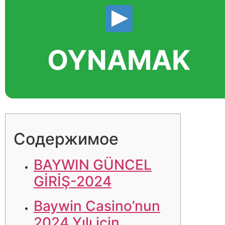
OYNAMAK
Содержимое
BAYWIN GÜNCEL
GİRİŞ-2024
Baywin Casino’nun
2024 Yılı için