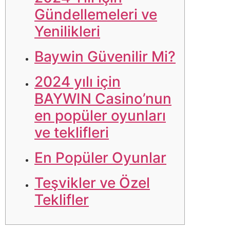
Gündellemeleri ve
Yenilikleri
Baywin Güvenilir Mi?
2024 yılı için
BAYWIN Casino’nun
en popüler oyunları
ve teklifleri
En Popüler Oyunlar
Teşvikler ve Özel
Teklifler