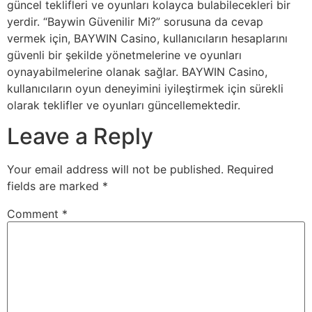
güncel teklifleri ve oyunları kolayca bulabilecekleri bir
yerdir. “Baywin Güvenilir Mi?” sorusuna da cevap
vermek için, BAYWIN Casino, kullanıcıların hesaplarını
güvenli bir şekilde yönetmelerine ve oyunları
oynayabilmelerine olanak sağlar. BAYWIN Casino,
kullanıcıların oyun deneyimini iyileştirmek için sürekli
olarak teklifler ve oyunları güncellemektedir.
Leave a Reply
Your email address will not be published.
Required
fields are marked
*
Comment
*