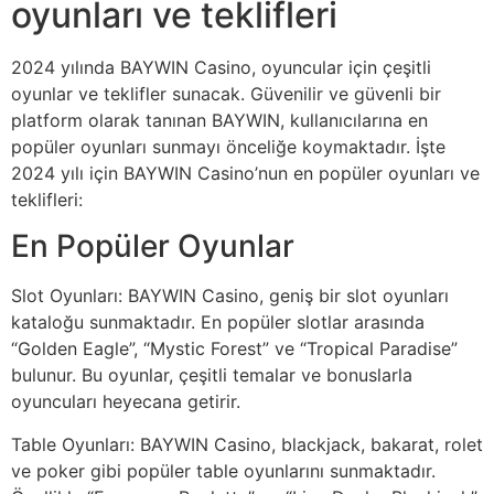
oyunları ve teklifleri
2024 yılında BAYWIN Casino, oyuncular için çeşitli
oyunlar ve teklifler sunacak. Güvenilir ve güvenli bir
platform olarak tanınan BAYWIN, kullanıcılarına en
popüler oyunları sunmayı önceliğe koymaktadır. İşte
2024 yılı için BAYWIN Casino’nun en popüler oyunları ve
teklifleri:
En Popüler Oyunlar
Slot Oyunları: BAYWIN Casino, geniş bir slot oyunları
kataloğu sunmaktadır. En popüler slotlar arasında
“Golden Eagle”, “Mystic Forest” ve “Tropical Paradise”
bulunur. Bu oyunlar, çeşitli temalar ve bonuslarla
oyuncuları heyecana getirir.
Table Oyunları: BAYWIN Casino, blackjack, bakarat, rolet
ve poker gibi popüler table oyunlarını sunmaktadır.