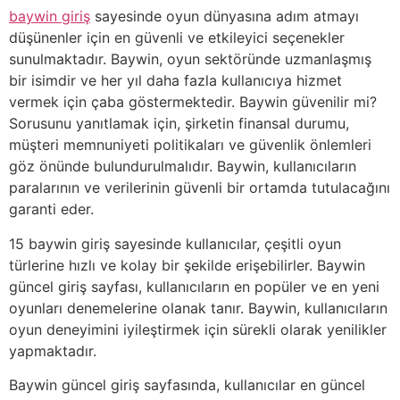
baywin giriş
sayesinde oyun dünyasına adım atmayı
düşünenler için en güvenli ve etkileyici seçenekler
sunulmaktadır. Baywin, oyun sektöründe uzmanlaşmış
bir isimdir ve her yıl daha fazla kullanıcıya hizmet
vermek için çaba göstermektedir. Baywin güvenilir mi?
Sorusunu yanıtlamak için, şirketin finansal durumu,
müşteri memnuniyeti politikaları ve güvenlik önlemleri
göz önünde bulundurulmalıdır. Baywin, kullanıcıların
paralarının ve verilerinin güvenli bir ortamda tutulacağını
garanti eder.
15 baywin giriş sayesinde kullanıcılar, çeşitli oyun
türlerine hızlı ve kolay bir şekilde erişebilirler. Baywin
güncel giriş sayfası, kullanıcıların en popüler ve en yeni
oyunları denemelerine olanak tanır. Baywin, kullanıcıların
oyun deneyimini iyileştirmek için sürekli olarak yenilikler
yapmaktadır.
Baywin güncel giriş sayfasında, kullanıcılar en güncel