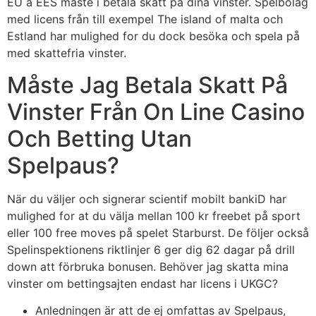
EU å EES måste i betala skatt på dina vinster. Spelbolag
med licens från till exempel The island of malta och
Estland har mulighed for du dock besöka och spela på
med skattefria vinster.
Måste Jag Betala Skatt På
Vinster Från On Line Casino
Och Betting Utan
Spelpaus?
När du väljer och signerar scientif mobilt bankiD har
mulighed for at du välja mellan 100 kr freebet på sport
eller 100 free moves på spelet Starburst. De följer också
Spelinspektionens riktlinjer 6 ger dig 62 dagar på drill
down att förbruka bonusen. Behöver jag skatta mina
vinster om bettingsajten endast har licens i UKGC?
Anledningen är att de ej omfattas av Spelpaus,