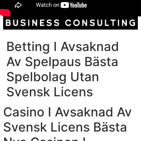
Betting I Avsaknad
Av Spelpaus Bästa
Spelbolag Utan
Svensk Licens
Casino I Avsaknad Av
Svensk Licens Bästa