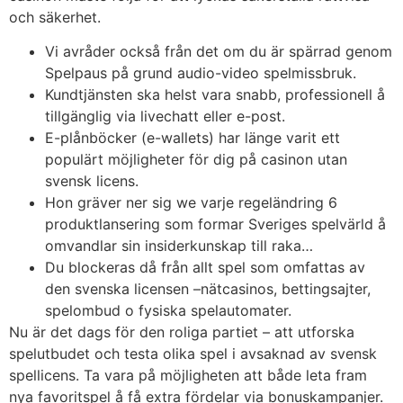
och säkerhet.
Vi avråder också från det om du är spärrad genom
Spelpaus på grund audio-video spelmissbruk.
Kundtjänsten ska helst vara snabb, professionell å
tillgänglig via livechatt eller e-post.
E-plånböcker (e-wallets) har länge varit ett
populärt möjligheter för dig på casinon utan
svensk licens.
Hon gräver ner sig we varje regeländring 6
produktlansering som formar Sveriges spelvärld å
omvandlar sin insiderkunskap till raka…
Du blockeras då från allt spel som omfattas av
den svenska licensen –nätcasinos, bettingsajter,
spelombud o fysiska spelautomater.
Nu är det dags för den roliga partiet – att utforska
spelutbudet och testa olika spel i avsaknad av svensk
spellicens. Ta vara på möjligheten att både leta fram
nya favoritspel å få extra fördelar via bonuskampanjer.