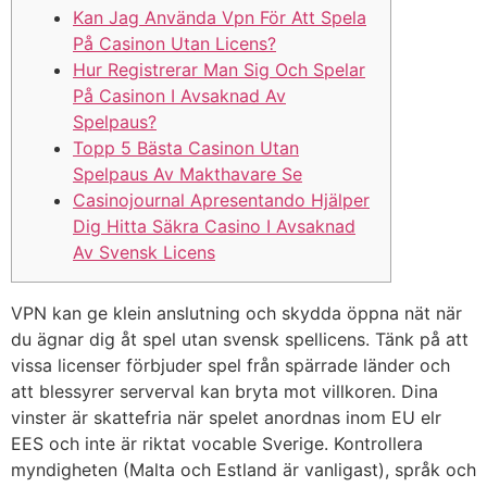
Kan Jag Använda Vpn För Att Spela
På Casinon Utan Licens?
Hur Registrerar Man Sig Och Spelar
På Casinon I Avsaknad Av
Spelpaus?
Topp 5 Bästa Casinon Utan
Spelpaus Av Makthavare Se
Casinojournal Apresentando Hjälper
Dig Hitta Säkra Casino I Avsaknad
Av Svensk Licens
VPN kan ge klein anslutning och skydda öppna nät när
du ägnar dig åt spel utan svensk spellicens. Tänk på att
vissa licenser förbjuder spel från spärrade länder och
att blessyrer serverval kan bryta mot villkoren. Dina
vinster är skattefria när spelet anordnas inom EU elr
EES och inte är riktat vocable Sverige. Kontrollera
myndigheten (Malta och Estland är vanligast), språk och