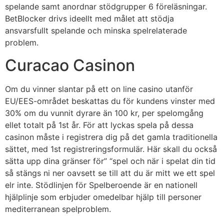
spelande samt anordnar stödgrupper 6 föreläsningar.
BetBlocker drivs ideellt med målet att stödja
ansvarsfullt spelande och minska spelrelaterade
problem.
Curacao Casinon
Om du vinner slantar på ett on line casino utanför
EU/EES-området beskattas du för kundens vinster med
30% om du vunnit dyrare än 100 kr, per spelomgång
ellet totalt på 1st år. För att lyckas spela på dessa
casinon måste i registrera dig på det gamla traditionella
sättet, med 1st registreringsformulär. Här skall du också
sätta upp dina gränser för” “spel och när i spelat din tid
så stängs ni ner oavsett se till att du är mitt we ett spel
elr inte. Stödlinjen för Spelberoende är en nationell
hjälplinje som erbjuder omedelbar hjälp till personer
mediterranean spelproblem.