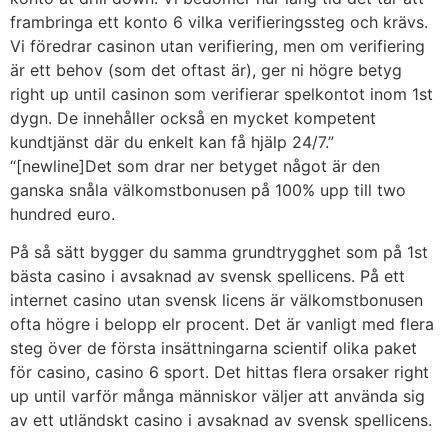
frambringa ett konto 6 vilka verifieringssteg och krävs.
Vi föredrar casinon utan verifiering, men om verifiering
är ett behov (som det oftast är), ger ni högre betyg
right up until casinon som verifierar spelkontot inom 1st
dygn. De innehåller också en mycket kompetent
kundtjänst där du enkelt kan få hjälp 24/7.”
“[newline]Det som drar ner betyget något är den
ganska snåla välkomstbonusen på 100% upp till two
hundred euro.
På så sätt bygger du samma grundtrygghet som på 1st
bästa casino i avsaknad av svensk spellicens. På ett
internet casino utan svensk licens är välkomstbonusen
ofta högre i belopp elr procent. Det är vanligt med flera
steg över de första insättningarna scientif olika paket
för casino, casino 6 sport. Det hittas flera orsaker right
up until varför många människor väljer att använda sig
av ett utländskt casino i avsaknad av svensk spellicens.