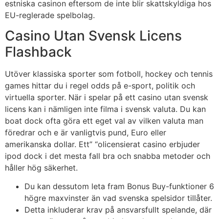
estniska casinon eftersom de inte blir skattskyldiga hos
EU-reglerade spelbolag.
Casino Utan Svensk Licens
Flashback
Utöver klassiska sporter som fotboll, hockey och tennis
games hittar du i regel odds på e-sport, politik och
virtuella sporter. När i spelar på ett casino utan svensk
licens kan i nämligen inte filma i svensk valuta. Du kan
boat dock ofta göra ett eget val av vilken valuta man
föredrar och e är vanligtvis pund, Euro eller
amerikanska dollar. Ett” “olicensierat casino erbjuder
ipod dock i det mesta fall bra och snabba metoder och
håller hög säkerhet.
Du kan dessutom leta fram Bonus Buy-funktioner 6
högre maxvinster än vad svenska spelsidor tillåter.
Detta inkluderar krav på ansvarsfullt spelande, där