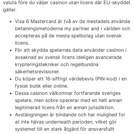
valuta före du väljer casinon utan licens där EU-skyddet
gäller.
Visa 6 Mastercard är två av de mestadels använda
betalningsmetoderna my partner and i världen och
accepteras på de mesta spelbolag utan svensk
licens.
För att skydda spelarnas data använder casinon i
avsaknad av svensk licens ideligen avancerade
krypteringstekniker och regelbundna
säkerhetsrevisioner.
Du köper ett 16-siffrigt värdebevis (PIN-kod) i en
fysisk butik eller online.
Dessa casinon välkomnar fortfarande sveriges
spelare, men sobre opererar med en helt annan
legitimerad licens från en annan jurisdiktion.
Avstängningen är bindande och har mulighed for
at inte hävas underneath perioden, vilket gör
systemet till en stark åtgärd för ansvarsfullt