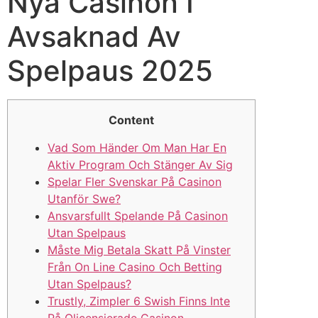
Nya Casinon I
Avsaknad Av
Spelpaus 2025
Content
Vad Som Händer Om Man Har En
Aktiv Program Och Stänger Av Sig
Spelar Fler Svenskar På Casinon
Utanför Swe?
Ansvarsfullt Spelande På Casinon
Utan Spelpaus
Måste Mig Betala Skatt På Vinster
Från On Line Casino Och Betting
Utan Spelpaus?
Trustly, Zimpler 6 Swish Finns Inte
På Olicensierade Casinon