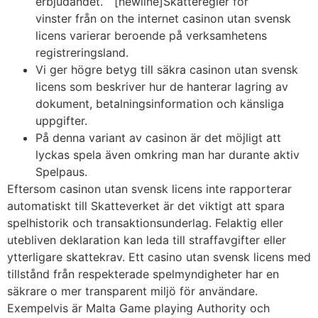
erbjudandet.” “[newline]Skatteregler för
vinster från on the internet casinon utan svensk
licens varierar beroende på verksamhetens
registreringsland.
Vi ger högre betyg till säkra casinon utan svensk
licens som beskriver hur de hanterar lagring av
dokument, betalningsinformation och känsliga
uppgifter.
På denna variant av casinon är det möjligt att
lyckas spela även omkring man har durante aktiv
Spelpaus.
Eftersom casinon utan svensk licens inte rapporterar
automatiskt till Skatteverket är det viktigt att spara
spelhistorik och transaktionsunderlag. Felaktig eller
utebliven deklaration kan leda till straffavgifter eller
ytterligare skattekrav. Ett casino utan svensk licens med
tillstånd från respekterade spelmyndigheter har en
säkrare o mer transparent miljö för användare.
Exempelvis är Malta Game playing Authority och