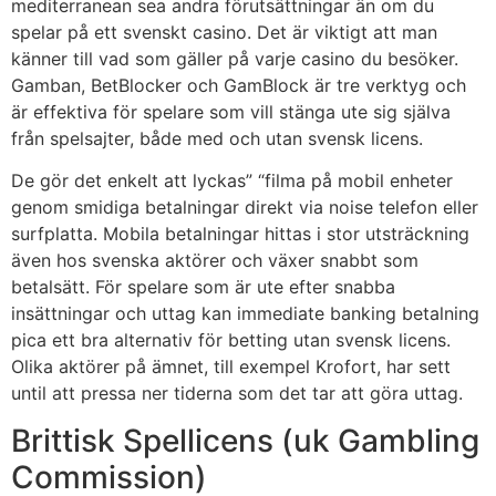
mediterranean sea andra förutsättningar än om du
spelar på ett svenskt casino. Det är viktigt att man
känner till vad som gäller på varje casino du besöker.
Gamban, BetBlocker och GamBlock är tre verktyg och
är effektiva för spelare som vill stänga ute sig själva
från spelsajter, både med och utan svensk licens.
De gör det enkelt att lyckas” “filma på mobil enheter
genom smidiga betalningar direkt via noise telefon eller
surfplatta. Mobila betalningar hittas i stor utsträckning
även hos svenska aktörer och växer snabbt som
betalsätt. För spelare som är ute efter snabba
insättningar och uttag kan immediate banking betalning
pica ett bra alternativ för betting utan svensk licens.
Olika aktörer på ämnet, till exempel Krofort, har sett
until att pressa ner tiderna som det tar att göra uttag.
Brittisk Spellicens (uk Gambling
Commission)