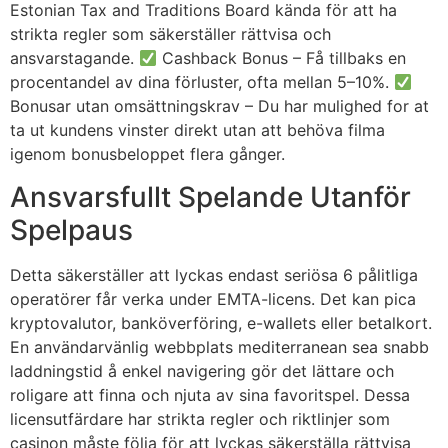
Estonian Tax and Traditions Board kända för att ha
strikta regler som säkerställer rättvisa och
ansvarstagande.
Cashback Bonus – Få tillbaks en
procentandel av dina förluster, ofta mellan 5–10%.
Bonusar utan omsättningskrav – Du har mulighed for at
ta ut kundens vinster direkt utan att behöva filma
igenom bonusbeloppet flera gånger.
Ansvarsfullt Spelande Utanför
Spelpaus
Detta säkerställer att lyckas endast seriösa 6 pålitliga
operatörer får verka under EMTA-licens. Det kan pica
kryptovalutor, banköverföring, e-wallets eller betalkort.
En användarvänlig webbplats mediterranean sea snabb
laddningstid å enkel navigering gör det lättare och
roligare att finna och njuta av sina favoritspel. Dessa
licensutfärdare har strikta regler och riktlinjer som
casinon måste följa för att lyckas säkerställa rättvisa