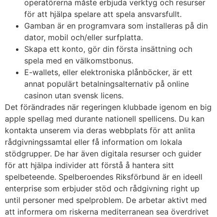
operatörerna måste erbjuda verktyg och resurser
för att hjälpa spelare att spela ansvarsfullt.
Gamban är en programvara som installeras på din
dator, mobil och/eller surfplatta.
Skapa ett konto, gör din första insättning och
spela med en välkomstbonus.
E-wallets, eller elektroniska plånböcker, är ett
annat populärt betalningsalternativ på online
casinon utan svensk licens.
Det förändrades när regeringen klubbade igenom en big
apple spellag med durante nationell spellicens. Du kan
kontakta unserem via deras webbplats för att anlita
rådgivningssamtal eller få information om lokala
stödgrupper. De har även digitala resurser och guider
för att hjälpa individer att förstå å hantera sitt
spelbeteende. Spelberoendes Riksförbund är en ideell
enterprise som erbjuder stöd och rådgivning right up
until personer med spelproblem. De arbetar aktivt med
att informera om riskerna mediterranean sea överdrivet