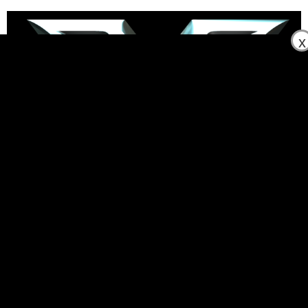
Skip
ตเว็บตรง
mostbet
Deneme Bonusu Veren Güncel Siteler
Chicke
to
content
x