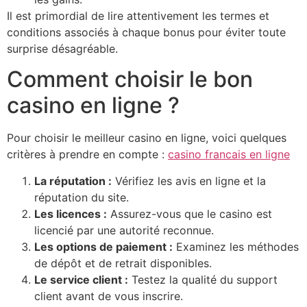
Il est primordial de lire attentivement les termes et
conditions associés à chaque bonus pour éviter toute
surprise désagréable.
Comment choisir le bon
casino en ligne ?
Pour choisir le meilleur casino en ligne, voici quelques
critères à prendre en compte :
casino francais en ligne
La réputation :
Vérifiez les avis en ligne et la
réputation du site.
Les licences :
Assurez-vous que le casino est
licencié par une autorité reconnue.
Les options de paiement :
Examinez les méthodes
de dépôt et de retrait disponibles.
Le service client :
Testez la qualité du support
client avant de vous inscrire.