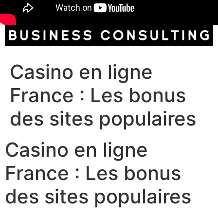
Casino en ligne
France : Les bonus
des sites populaires
Casino en ligne
France : Les bonus
des sites populaires