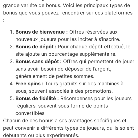
grande variété de bonus. Voici les principaux types de
bonus que vous pouvez rencontrer sur ces plateformes
:
Bonus de bienvenue :
Offres réservées aux
nouveaux joueurs pour les inciter à s’inscrire.
Bonus de dépôt :
Pour chaque dépôt effectué, le
site ajoute un pourcentage supplémentaire.
Bonus sans dépôt :
Offres qui permettent de jouer
sans avoir besoin de déposer de l’argent,
généralement de petites sommes.
Free spins :
Tours gratuits sur des machines à
sous, souvent associés à des promotions.
Bonus de fidélité :
Récompenses pour les joueurs
réguliers, souvent sous forme de points
convertibles.
Chacun de ces bonus a ses avantages spécifiques et
peut convenir à différents types de joueurs, qu’ils soient
débutants ou plus expérimentés.