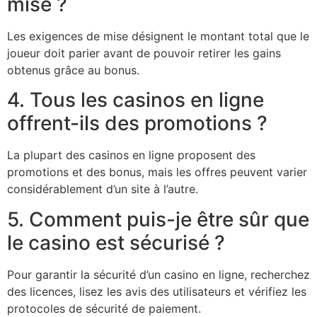
mise ?
Les exigences de mise désignent le montant total que le
joueur doit parier avant de pouvoir retirer les gains
obtenus grâce au bonus.
4. Tous les casinos en ligne
offrent-ils des promotions ?
La plupart des casinos en ligne proposent des
promotions et des bonus, mais les offres peuvent varier
considérablement d’un site à l’autre.
5. Comment puis-je être sûr que
le casino est sécurisé ?
Pour garantir la sécurité d’un casino en ligne, recherchez
des licences, lisez les avis des utilisateurs et vérifiez les
protocoles de sécurité de paiement.