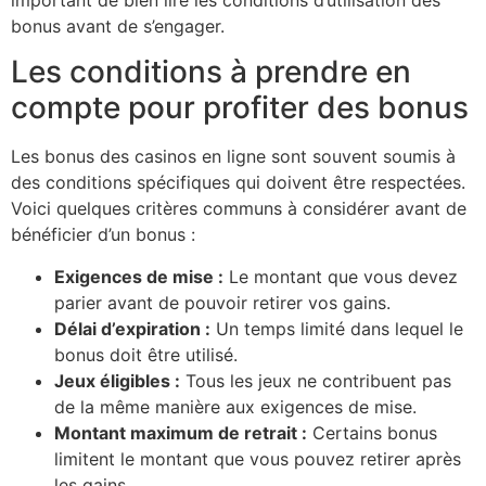
bonus avant de s’engager.
Les conditions à prendre en
compte pour profiter des bonus
Les bonus des casinos en ligne sont souvent soumis à
des conditions spécifiques qui doivent être respectées.
Voici quelques critères communs à considérer avant de
bénéficier d’un bonus :
Exigences de mise :
Le montant que vous devez
parier avant de pouvoir retirer vos gains.
Délai d’expiration :
Un temps limité dans lequel le
bonus doit être utilisé.
Jeux éligibles :
Tous les jeux ne contribuent pas
de la même manière aux exigences de mise.
Montant maximum de retrait :
Certains bonus
limitent le montant que vous pouvez retirer après
les gains.