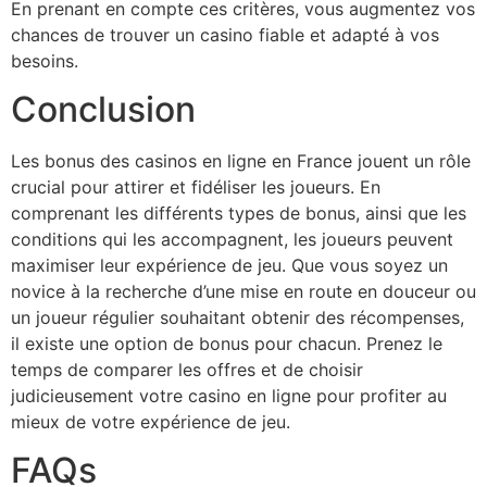
En prenant en compte ces critères, vous augmentez vos
chances de trouver un casino fiable et adapté à vos
besoins.
Conclusion
Les bonus des casinos en ligne en France jouent un rôle
crucial pour attirer et fidéliser les joueurs. En
comprenant les différents types de bonus, ainsi que les
conditions qui les accompagnent, les joueurs peuvent
maximiser leur expérience de jeu. Que vous soyez un
novice à la recherche d’une mise en route en douceur ou
un joueur régulier souhaitant obtenir des récompenses,
il existe une option de bonus pour chacun. Prenez le
temps de comparer les offres et de choisir
judicieusement votre casino en ligne pour profiter au
mieux de votre expérience de jeu.
FAQs