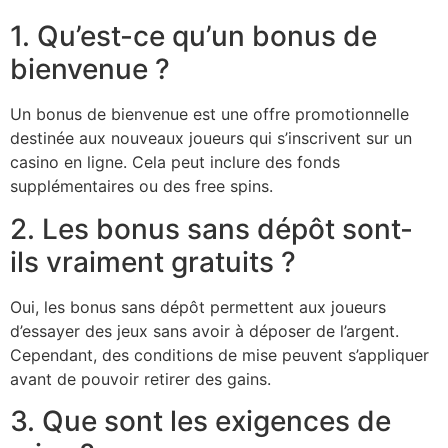
1. Qu’est-ce qu’un bonus de
bienvenue ?
Un bonus de bienvenue est une offre promotionnelle
destinée aux nouveaux joueurs qui s’inscrivent sur un
casino en ligne. Cela peut inclure des fonds
supplémentaires ou des free spins.
2. Les bonus sans dépôt sont-
ils vraiment gratuits ?
Oui, les bonus sans dépôt permettent aux joueurs
d’essayer des jeux sans avoir à déposer de l’argent.
Cependant, des conditions de mise peuvent s’appliquer
avant de pouvoir retirer des gains.
3. Que sont les exigences de