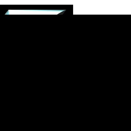
üncel Siteler
Chicken road spiel
casino siteleri
casino siteler