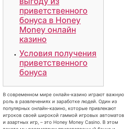
выгоду из
приветственного
бонуса в Honey
Money онлайн
казино
Условия получения
приветственного
бонуса
В современном мире онлайн-казино играют важную
роль в развлечениях и заработке людей. Один из
популярных онлайн-казино, которые привлекают
игроков своей широкой гаммой игровых автоматов
и азартных игр, – это Honey Money Casino. В этом