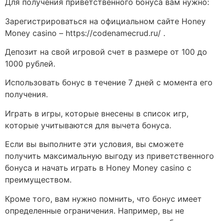
Для получения приветственного бонуса вам нужно:
Зарегистрироваться на официальном сайте Honey
Money casino – https://codenamecrud.ru/ .
Депозит на свой игровой счет в размере от 100 до
1000 рублей.
Использовать бонус в течение 7 дней с момента его
получения.
Играть в игры, которые внесены в список игр,
которые учитываются для вычета бонуса.
Если вы выполните эти условия, вы сможете
получить максимальную выгоду из приветственного
бонуса и начать играть в Honey Money casino с
преимуществом.
Кроме того, вам нужно помнить, что бонус имеет
определенные ограничения. Например, вы не