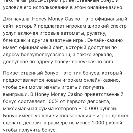
тексте мы рассмотрим приветственный бонус и
условия его использования в этом онлайн-казино.
Для начала, Honey Money Casino – это официальный
сайт, который предлагает игрокам широкий спектр
услуг, включая игровые автоматы, рулетку,
блэкджек и другие азартные игры. Онлайн-казино
имеет официальный сайт, который доступен по
адресу honeymoneycasino.ru, а также зеркало,
доступное по адресу honey-money-casino.com.
Приветственный бонус – это тип бонуса, который
предоставляется новым игрокам онлайн-казино,
чтобы они могли начать играть и получать
выигрыши. В Honey Money Casino приветственный
бонус составляет 100% от первого депозита,
максимальная сумма которого – 10 000 рублей.
Бонус имеет условие использования – игрок должен
сделать депозит в размере не менее 1 000 рублей,
чтобы получить бонус.