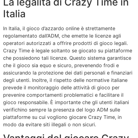
La legalità di Crazy Time in
Italia
In Italia, il gioco d’azzardo online è strettamente
regolamentato dall’ADM, che emette le licenze agli
operatori autorizzati a offrire prodotti di gioco legali.
Crazy Time è legale soltanto se giocato su piattaforme
che possiedono tali licenze. Questo sistema garantisce
che il gioco sia equo e sicuro, prevenendo frodi e
assicurando la protezione dei dati personali e finanziari
degli utenti. Inoltre, il rispetto delle normative italiane
prevede il monitoraggio delle attività di gioco per
prevenire comportamenti problematici e facilitare il
gioco responsabile. È importante che gli utenti italiani
verifichino sempre la presenza del logo ADM sulle
piattaforme su cui vogliono giocare Crazy Time, in
modo da evitare siti illegali o non sicuri.