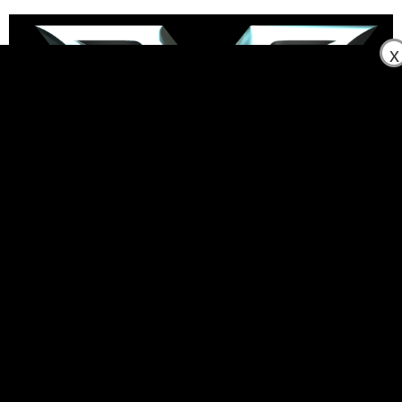
Skip
ncel Siteler
Chicken road spiel
grandpashabet
grandpashab
to
content
x