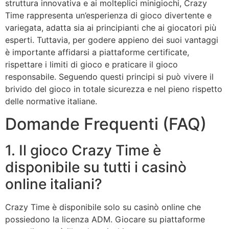
struttura innovativa e ai molteplici minigiochi, Crazy
Time rappresenta un’esperienza di gioco divertente e
variegata, adatta sia ai principianti che ai giocatori più
esperti. Tuttavia, per godere appieno dei suoi vantaggi
è importante affidarsi a piattaforme certificate,
rispettare i limiti di gioco e praticare il gioco
responsabile. Seguendo questi principi si può vivere il
brivido del gioco in totale sicurezza e nel pieno rispetto
delle normative italiane.
Domande Frequenti (FAQ)
1. Il gioco Crazy Time è
disponibile su tutti i casinò
online italiani?
Crazy Time è disponibile solo su casinò online che
possiedono la licenza ADM. Giocare su piattaforme