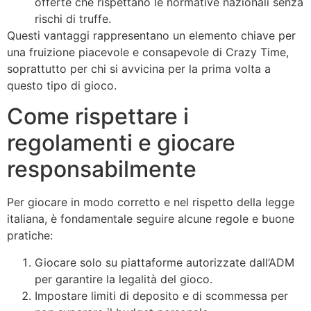
offerte che rispettano le normative nazionali senza
rischi di truffe.
Questi vantaggi rappresentano un elemento chiave per
una fruizione piacevole e consapevole di Crazy Time,
soprattutto per chi si avvicina per la prima volta a
questo tipo di gioco.
Come rispettare i
regolamenti e giocare
responsabilmente
Per giocare in modo corretto e nel rispetto della legge
italiana, è fondamentale seguire alcune regole e buone
pratiche:
Giocare solo su piattaforme autorizzate dall’ADM
per garantire la legalità del gioco.
Impostare limiti di deposito e di scommessa per