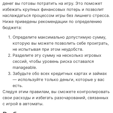
денег вы готовы потратить на игру. Это поможет
избежать крупных финансовых потерь и позволит
наслаждаться процессом игры без лишнего стресса.
Ниже приведены рекомендации по определению
бюджета:
Определите максимально допустимую сумму,
которую вы можете позволить себе проиграть,
не испытывая при этом неудобств.
Разделите эту сумму на несколько игровых
сессий, чтобы уровень риска оставался
manageable.
Забудьте обо всех кредитных картах и займах
— используйте только деньги, которые у вас
есть.
Следуя этим правилам, вы сможете контролировать
свои расходы и избегать разочарований, связанных
с игрой в автоматы.