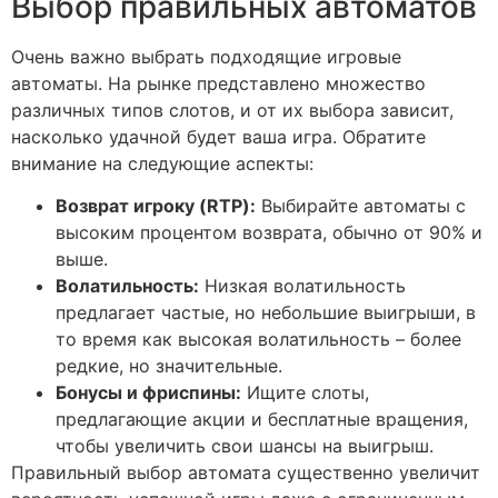
Выбор правильных автоматов
Очень важно выбрать подходящие игровые
автоматы. На рынке представлено множество
различных типов слотов, и от их выбора зависит,
насколько удачной будет ваша игра. Обратите
внимание на следующие аспекты:
Возврат игроку (RTP):
Выбирайте автоматы с
высоким процентом возврата, обычно от 90% и
выше.
Волатильность:
Низкая волатильность
предлагает частые, но небольшие выигрыши, в
то время как высокая волатильность – более
редкие, но значительные.
Бонусы и фриспины:
Ищите слоты,
предлагающие акции и бесплатные вращения,
чтобы увеличить свои шансы на выигрыш.
Правильный выбор автомата существенно увеличит