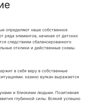
ие
ые определяют наше собственное
т ряда элементов, начиная от детских
тся следствием сбалансированного
льные отклики и действенные схемы.
ержит в себя веру в собственные
ситуациями. казино вулкан выражается
кунами и близкими людьми. Позитивная
звития глубинной силы. Всякий успешно