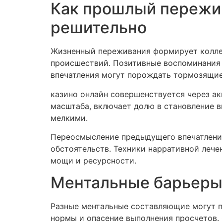
Как прошлый пережив
решительно
Жизненный переживания формирует колле
происшествий. Позитивные воспоминания 
впечатления могут порождать тормозящие
казино онлайн совершенствуется через а
масштаба, включает долю в становление в
мелкими.
Переосмысление предыдущего впечатлений
обстоятельств. Техники нарративной леч
мощи и ресурсности.
Ментальные барьер
Разные ментальные составляющие могут п
нормы и опасение выполнения просчетов.