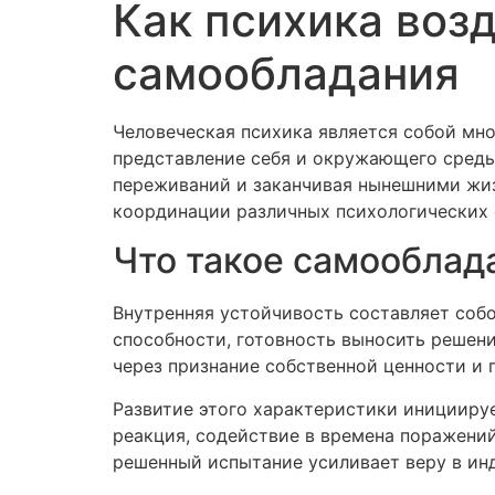
Как психика воз
самообладания
Человеческая психика является собой мн
представление себя и окружающего среды.
переживаний и заканчивая нынешними жи
координации различных психологических 
Что такое самооблад
Внутренняя устойчивость составляет собо
способности, готовность выносить решен
через признание собственной ценности и 
Развитие этого характеристики иницииру
реакция, содействие в времена поражений
решенный испытание усиливает веру в ин