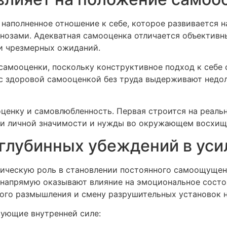
 наполненное отношение к себе, которое развивается 
гнозами. Адекватная самооценка отличается объективн
и чрезмерных ожиданий.
 самооценки, поскольку конструктивное подход к себе 
с здоровой самооценкой без труда выдерживают недол
ценку и самовлюбленность. Первая строится на реаль
ии личной значимости и нужды во окружающем восхищ
глубинных убеждений в уси
ическую роль в становлении постоянного самоощущен
 напрямую оказывают влияние на эмоциональное состоя
ного размышления и смену разрушительных установок 
ующие внутренней силе: