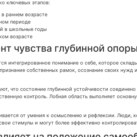
о ключевых этапов:
 в раннем возрасте
ном периоде
й в школьные годы
ком возрасте
т чувства глубинной опор
ся интегрированное понимание о себе, которое склады
а признание собственных рамок, осознание своих нужд
ют, что состояние глубинной устойчивости соединено 
вственную контроль. Лобная область выполняет основ
ивается от умения к осмыслению и рефлексии. Люди, к
 свои стимулы и могут более эффективно контролирова
влияет на положение самоо