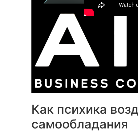
Как психика воз
самообладания