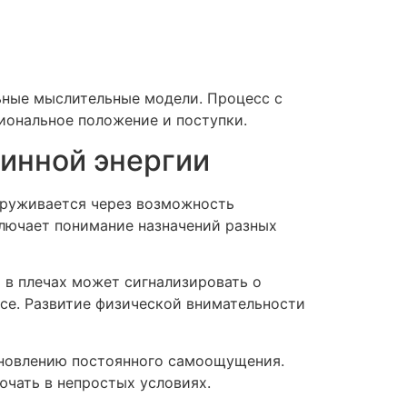
ьные мыслительные модели. Процесс с
иональное положение и поступки.
бинной энергии
аруживается через возможность
ключает понимание назначений разных
в плечах может сигнализировать о
ансе. Развитие физической внимательности
ановлению постоянного самоощущения.
ючать в непростых условиях.