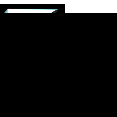
pusulabet
deneme bonusu
Casino Win Spirit
avvabet
not on g