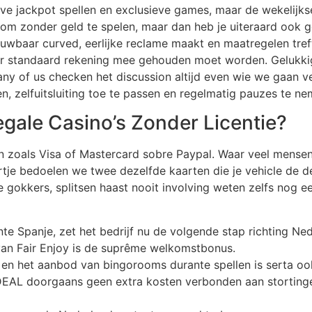
eve jackpot spellen en exclusieve games, maar de wekelijk
 om zonder geld te spelen, maar dan heb je uiteraard ook 
uwbaar curved, eerlijke reclame maakt en maatregelen tref
ar standaard rekening mee gehouden moet worden. Gelukkig w
ny of us checken het discussion altijd even wie we gaan ve
len, zelfuitsluiting toe te passen en regelmatig pauzes te ne
egale Casino’s Zonder Licentie?
zoals Visa of Mastercard sobre Paypal. Waar veel mensen d
tje bedoelen we twee dezelfde kaarten die je vehicle de dea
gokkers, splitsen haast nooit involving weten zelfs nog een
nte Spanje, zet het bedrijf nu de volgende stap richting Ne
 van Fair Enjoy is de suprême welkomstbonus.
s en het aanbod van bingorooms durante spellen is serta oo
 iDEAL doorgaans geen extra kosten verbonden aan stortinge