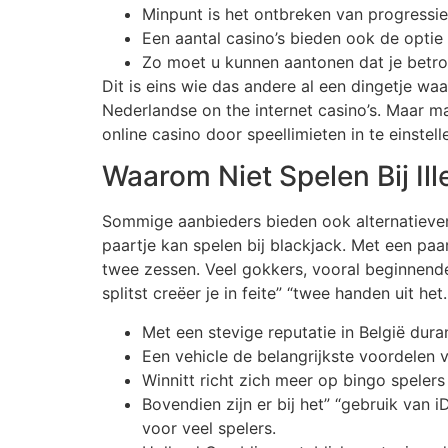
Minpunt is het ontbreken van progressi
Een aantal casino’s bieden ook de optie
Zo moet u kunnen aantonen dat je betro
Dit is eins wie das andere al een dingetje wa
Nederlandse on the internet casino’s. Maar ma
online casino door speellimieten in te einstel
Waarom Niet Spelen Bij Ill
Sommige aanbieders bieden ook alternatieven 
paartje kan spelen bij blackjack. Met een paar
twee zessen. Veel gokkers, vooral beginnende 
splitst creëer je in feite” “twee handen uit het.
Met een stevige reputatie in België dura
Een vehicle de belangrijkste voordelen
Winnitt richt zich meer op bingo speler
Bovendien zijn er bij het” “gebruik van
voor veel spelers.