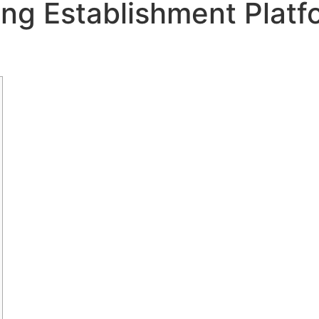
ng Establishment Platf