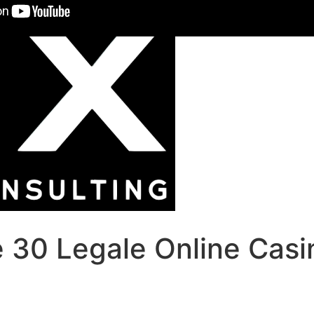
le 30 Legale Online Cas