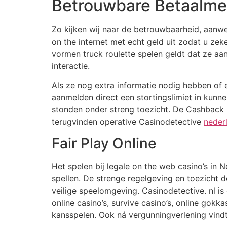
Betrouwbare Betaalm
Zo kijken wij naar de betrouwbaarheid, aanwe
on the internet met echt geld uit zodat u ze
vormen truck roulette spelen geldt dat ze aant
interactie.
Als ze nog extra informatie nodig hebben of e
aanmelden direct een stortingslimiet in kunne
stonden onder streng toezicht. De Cashback 
terugvinden operative Casinodetective
neder
Fair Play Online
Het spelen bij legale on the web casino’s in 
spellen. De strenge regelgeving en toezicht 
veilige speelomgeving. Casinodetective. nl i
online casino’s, survive casino’s, online gok
kansspelen. Ook ná vergunningverlening vindt 