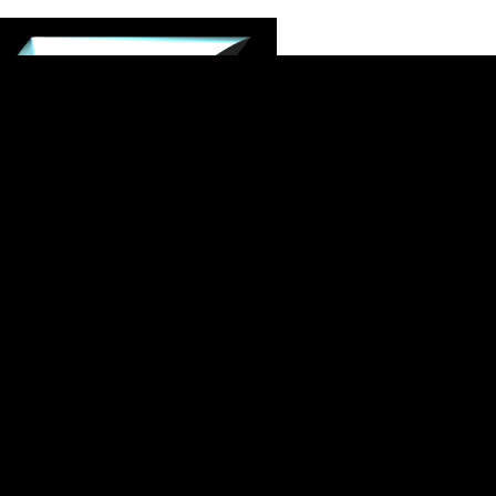
n Spirit
casino siteleri
not on gamstop
marsbahis
Royal Reel