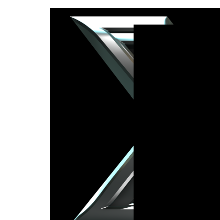
Skip
n road spiel
grandpashabet
grandpashabet
türk ifşa
Casino Wi
to
content