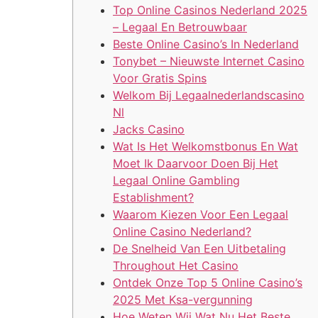
Top Online Casinos Nederland 2025
– Legaal En Betrouwbaar
Beste Online Casino’s In Nederland
Tonybet – Nieuwste Internet Casino
Voor Gratis Spins
Welkom Bij Legaalnederlandscasino
Nl
Jacks Casino
Wat Is Het Welkomstbonus En Wat
Moet Ik Daarvoor Doen Bij Het
Legaal Online Gambling
Establishment?
Waarom Kiezen Voor Een Legaal
Online Casino Nederland?
De Snelheid Van Een Uitbetaling
Throughout Het Casino
Ontdek Onze Top 5 Online Casino’s
2025 Met Ksa-vergunning
Hoe Weten Wij Wat Nu Het Beste