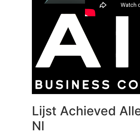
Lijst Achieved Al
Nl