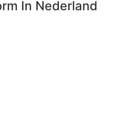
orm In Nederland