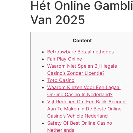
Hét Online Gambli
Van 2025
Content
Betrouwbare Betaalmethodes
Fair Play Online
Waarom Niet Spelen Bij Illegale
Casino’s Zonder Licentie?
Toto Casino
Waarom Kiezen Voor Een Legaal
On-line Casino In Nederland?
Vijf Redenen Om Een Bank Account
Aan Te Maken In De Beste Online
Casino’s Vehicle Nederland
Safety Of Best Online Casino
Netherlands