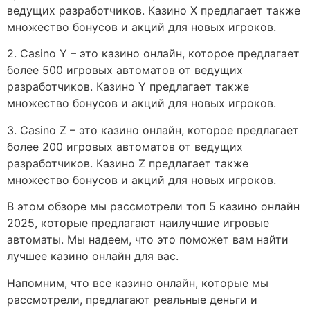
ведущих разработчиков. Казино X предлагает также
множество бонусов и акций для новых игроков.
2. Casino Y – это казино онлайн, которое предлагает
более 500 игровых автоматов от ведущих
разработчиков. Казино Y предлагает также
множество бонусов и акций для новых игроков.
3. Casino Z – это казино онлайн, которое предлагает
более 200 игровых автоматов от ведущих
разработчиков. Казино Z предлагает также
множество бонусов и акций для новых игроков.
В этом обзоре мы рассмотрели топ 5 казино онлайн
2025, которые предлагают наилучшие игровые
автоматы. Мы надеем, что это поможет вам найти
лучшее казино онлайн для вас.
Напомним, что все казино онлайн, которые мы
рассмотрели, предлагают реальные деньги и