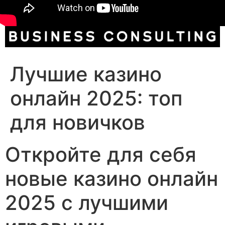
Лучшие казино
онлайн 2025: топ
для новичков
Откройте для себя
новые казино онлайн
2025 с лучшими