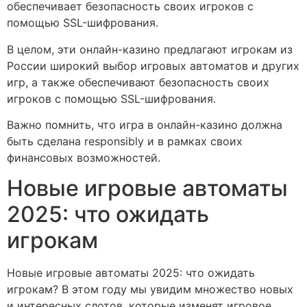
обеспечивает безопасность своих игроков с
помощью SSL-шифрования.
В целом, эти онлайн-казино предлагают игрокам из
России широкий выбор игровых автоматов и других
игр, а также обеспечивают безопасность своих
игроков с помощью SSL-шифрования.
Важно помнить, что игра в онлайн-казино должна
быть сделана responsibly и в рамках своих
финансовых возможностей.
Новые игровые автоматы
2025: что ожидать
игрокам
Новые игровые автоматы 2025: что ожидать
игрокам? В этом году мы увидим множество новых
и интересных слотов, которые изменят игровое