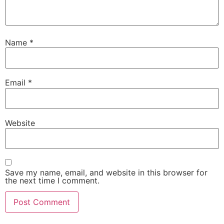
Name
*
Email
*
Website
Save my name, email, and website in this browser for
the next time I comment.