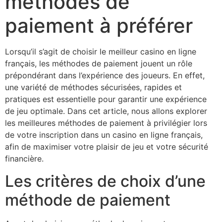
méthodes de
paiement à préférer
Lorsqu’il s’agit de choisir le meilleur casino en ligne
français, les méthodes de paiement jouent un rôle
prépondérant dans l’expérience des joueurs. En effet,
une variété de méthodes sécurisées, rapides et
pratiques est essentielle pour garantir une expérience
de jeu optimale. Dans cet article, nous allons explorer
les meilleures méthodes de paiement à privilégier lors
de votre inscription dans un casino en ligne français,
afin de maximiser votre plaisir de jeu et votre sécurité
financière.
Les critères de choix d’une
méthode de paiement