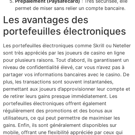
Prépaiement (Paysafecard)
: Très sécurisée, elle
permet de miser sans relier un compte bancaire.
Les avantages des
portefeuilles électroniques
Les portefeuilles électroniques comme Skrill ou Neteller
sont très appréciés par les joueurs de casino en ligne
pour plusieurs raisons. Tout d’abord, ils garantissent un
niveau de confidentialité élevé, car vous n’avez pas à
partager vos informations bancaires avec le casino. De
plus, les transactions sont souvent instantanées,
permettant aux joueurs d’approvisionner leur compte et
de retirer leurs gains presque immédiatement. Les
portefeuilles électroniques offrent également
régulièrement des promotions et des bonus aux
utilisateurs, ce qui peut permettre de maximiser les
gains. Enfin, ils sont généralement disponibles sur
mobile, offrant une flexibilité appréciée par ceux qui