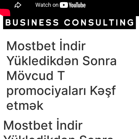
Mostbet İndir
Yükledikdən Sonra
Mövcud T
promociyaları Kəşf
etmək
Mostbet İndir