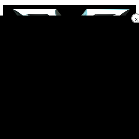
Skip
Bonusu Veren Güncel Siteler
Chicken road spiel
casino sitel
to
content
x