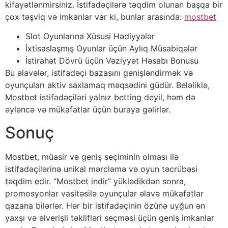
kifayətlənmirsiniz. İstifadəçilərə təqdim olunan başqa bir
çox təşviq və imkanlar var ki, bunlar arasında:
mostbet
Slot Oyunlarına Xüsusi Hədiyyələr
İxtisaslaşmış Oyunlar üçün Aylıq Müsabiqələr
İstirahət Dövrü üçün Vəziyyət Həsabı Bonusu
Bu əlavələr, istifadəçi bazasını genişləndirmək və
oyunçuları aktiv saxlamaq məqsədini güdür. Beləliklə,
Mostbet istifadəçiləri yalnız betting deyil, həm də
əyləncə və mükafatlar üçün buraya gəlirlər.
Sonuç
Mostbet, müasir və geniş seçiminin olması ilə
istifadəçilərinə unikal mərcləmə və oyun təcrübəsi
təqdim edir. “Mostbet indir” yüklədikdən sonra,
promosyonlar vasitəsilə oyunçular əlavə mükafatlar
qazana bilərlər. Hər bir istifadəçinin özünə uyğun ən
yaxşı və əlverişli təklifləri seçməsi üçün geniş imkanlar