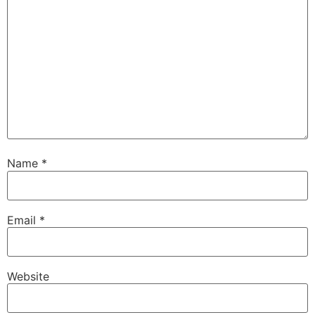
Name
*
Email
*
Website