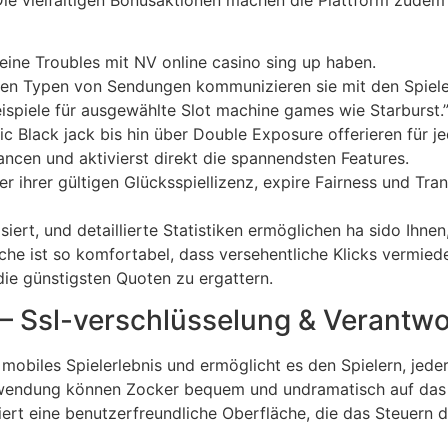
ine Troubles mit NV online casino sing up haben.
igen Typen von Sendungen kommunizieren sie mit den Spiele
ispiele für ausgewählte Slot machine games wie Starburst.
ic Black jack bis hin über Double Exposure offerieren für je
ancen und aktivierst direkt die spannendsten Features.
 ihrer gültigen Glücksspiellizenz, expire Fairness und Tra
ert, und detaillierte Statistiken ermöglichen ha sido Ihnen
e ist so komfortabel, dass versehentliche Klicks vermiede
 die günstigsten Quoten zu ergattern.
 – Ssl-verschlüsselung & Verantwo
obiles Spielerlebnis und ermöglicht es den Spielern, jeder
Anwendung können Zocker bequem und undramatisch auf das 
ert eine benutzerfreundliche Oberfläche, die das Steuern d