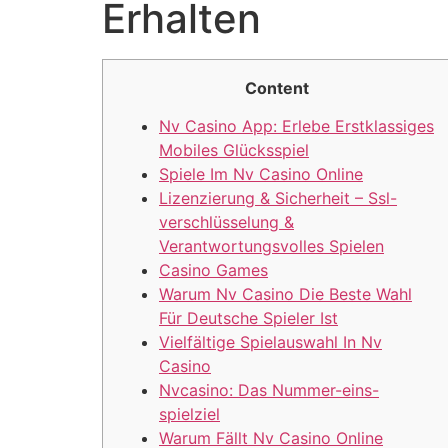
Erhalten
Content
Nv Casino App: Erlebe Erstklassiges
Mobiles Glücksspiel
Spiele Im Nv Casino Online
Lizenzierung & Sicherheit – Ssl-
verschlüsselung &
Verantwortungsvolles Spielen
Casino Games
Warum Nv Casino Die Beste Wahl
Für Deutsche Spieler Ist
Vielfältige Spielauswahl In Nv
Casino
Nvcasino: Das Nummer-eins-
spielziel
Warum Fällt Nv Casino Online