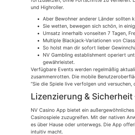
und Highroller.
Aber Bewohner anderer Länder sollten ke
Sie wetten, bewegen sich schön, in ein
Umsatz innerhalb vonseiten 7 Tagen, Fre
Multiple Blackjack-Variationen von Class
So holst man dir sofort lieber Gewinnch
NV Gambling establishment operiert unter
gewährleistet.
Verfügbare Events werden regelmäßig aktualisi
zusammenrotten. Die mobile Benutzeroberfläch
“Sie die Spiele live verfolgen und versuchen,
Lizenzierung & Sicherheit
NV Casino App bietet ein außergewöhnliches m
Casinospiele zuzugreifen. Mit der nativen 
es über Hause oder unterwegs. Die App offeri
intuitiv macht.