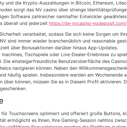
ity und die Krypto-Auszahlungen in Bitcoin, Ethereum, Lite
den sorgt das NV casino über strenge Identitätsprüfunge
tigen Software zahlreicher namhafter Entwickler gewährlei
 überall und jederzeit
https://de-nvcasino-nodeposit.com/
icherheit verarbeitet, sodass Sie sich keine Sorgen um Ihr
V sind immer wieder branchenüblich und reasonable gesta
zielt über Bonusaktionen darüber hinaus App-Updates.
machines, Tischspiele oder Live-Dealer-Erlebnisse zu spiele
rd. Die einsteigerfreundliche Benutzeroberfläche des Casinos
“mühelos navigieren können. Neben den Willkommensgeschen
v und häufig spielen. Insbesondere werden am Wochenende 
 über können, müssen Sie es in Diesem Profil aktivieren. Di
sgeschenken.
e
ür Touchscreens optimiert und offeriert große Buttons, kl
uität ermöglicht es Ihnen, Ihre Gaming-Session nahtlos zw
 Die vielfältigen Bonusaktionen machen die Plattform zudem z