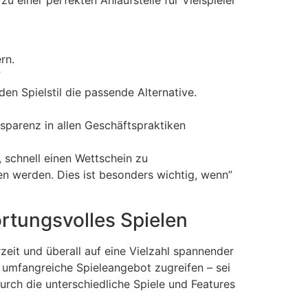
rn.
”
den Spielstil die passende Alternative.
nsparenz in allen Geschäftspraktiken
, schnell einen Wettschein zu
n werden. Dies ist besonders wichtig, wenn”
rtungsvolles Spielen
zeit und überall auf eine Vielzahl spannender
umfangreiche Spieleangebot zugreifen – sei
urch die unterschiedliche Spiele und Features