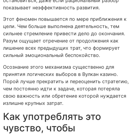
остановиться, даже если рациональный разбор
показывает неэффективность развития.
Этот феномен повышается по мере приближения к
цели. Чем больше выполнена деятельность, тем
сильнее стремление привести дело до окончания.
Разум ощущает отречение от продолжения как
лишение всех предыдущих трат, что формирует
сильный эмоциональный беспокойство.
Осознание этого механизма существенно для
принятия логических выборов в Вулкан казино.
Порой лучше прекратить и переоценить стратегию,
чем постоянно идти к задаче, которая потеряла
свою важность или обретение которой нуждается
излишне крупных затрат.
Как употреблять это
чувство, чтобы