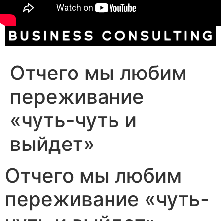
Отчего мы любим
переживание
«чуть-чуть и
выйдет»
Отчего мы любим
переживание «чуть-