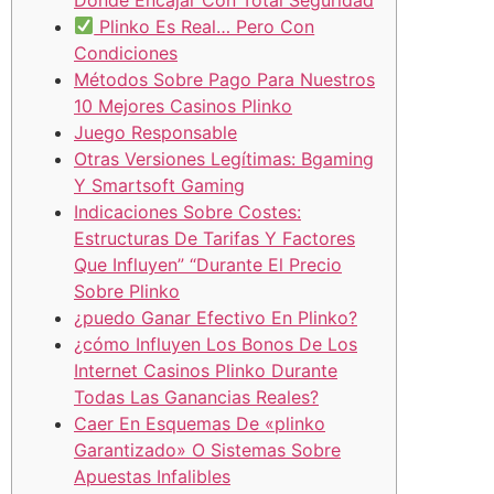
Plinko Es Real… Pero Con
Condiciones
Métodos Sobre Pago Para Nuestros
10 Mejores Casinos Plinko
Juego Responsable
Otras Versiones Legítimas: Bgaming
Y Smartsoft Gaming
Indicaciones Sobre Costes:
Estructuras De Tarifas Y Factores
Que Influyen” “Durante El Precio
Sobre Plinko
¿puedo Ganar Efectivo En Plinko?
¿cómo Influyen Los Bonos De Los
Internet Casinos Plinko Durante
Todas Las Ganancias Reales?
Caer En Esquemas De «plinko
Garantizado» O Sistemas Sobre
Apuestas Infalibles