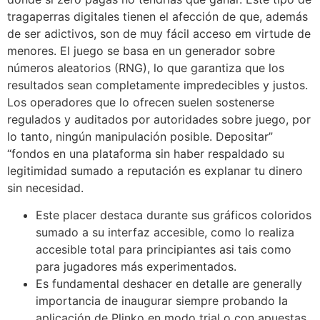
tragaperras digitales tienen el afección de que, además
de ser adictivos, son de muy fácil acceso em virtude de
menores. El juego se basa en un generador sobre
números aleatorios (RNG), lo que garantiza que los
resultados sean completamente impredecibles y justos.
Los operadores que lo ofrecen suelen sostenerse
regulados y auditados por autoridades sobre juego, por
lo tanto, ningún manipulación posible. Depositar”
“fondos en una plataforma sin haber respaldado su
legitimidad sumado a reputación es explanar tu dinero
sin necesidad.
Este placer destaca durante sus gráficos coloridos
sumado a su interfaz accesible, como lo realiza
accesible total para principiantes asi tais como
para jugadores más experimentados.
Es fundamental deshacer en detalle are generally
importancia de inaugurar siempre probando la
aplicación de Plinko en modo trial o con apuestas