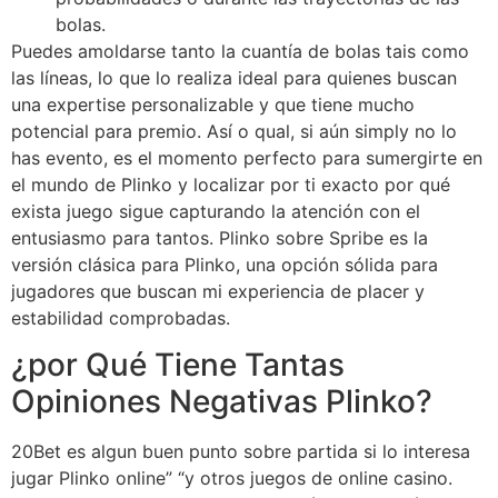
bolas.
Puedes amoldarse tanto la cuantía de bolas tais como
las líneas, lo que lo realiza ideal para quienes buscan
una expertise personalizable y que tiene mucho
potencial para premio. Así o qual, si aún simply no lo
has evento, es el momento perfecto para sumergirte en
el mundo de Plinko y localizar por ti exacto por qué
exista juego sigue capturando la atención con el
entusiasmo para tantos. Plinko sobre Spribe es la
versión clásica para Plinko, una opción sólida para
jugadores que buscan mi experiencia de placer y
estabilidad comprobadas.
¿por Qué Tiene Tantas
Opiniones Negativas Plinko?
20Bet es algun buen punto sobre partida si lo interesa
jugar Plinko online” “y otros juegos de online casino.