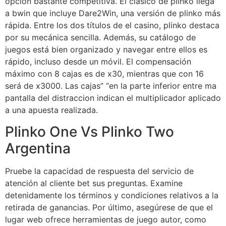
opción bastante competitiva. El clásico de plinko llega
a bwin que incluye Dare2Win, una versión de plinko más
rápida. Entre los dos títulos de el casino, plinko destaca
por su mecánica sencilla. Además, su catálogo de
juegos está bien organizado y navegar entre ellos es
rápido, incluso desde un móvil. El compensación
máximo con 8 cajas es de x30, mientras que con 16
será de x3000. Las cajas” “en la parte inferior entre ma
pantalla del distraccion indican el multiplicador aplicado
a una apuesta realizada.
Plinko One Vs Plinko Two
Argentina
Pruebe la capacidad de respuesta del servicio de
atención al cliente bet sus preguntas. Examine
detenidamente los términos y condiciones relativos a la
retirada de ganancias. Por último, asegúrese de que el
lugar web ofrece herramientas de juego autor, como