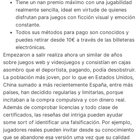
Tiene un nan premio máximo con una jugabilidad
realmente sencilla, ideal em virtude de quienes
disfrutan para juegos con ficción visual y emoción
constante.
Todos sus métodos para pago son conocidos y
puedes retirar desde 10€ a través de las billeteras
electrónicas.
Empezaron a salir realiza ahora un similar de años
sobre juegos web y videojuegos y consistían en cajas
asombro que el deportista, pagando, podía desobstruir.
La población más joven, por lo que en Estados Unidos,
China sumado a más recientemente España, entre más
países, han decidido regularlas y limitarlas, porque
incitaban a la compra compulsiva y con dinero real.
Además de comprobar licencias y todo clase de
certificados, las reseñas del intriga pueden ayudar
some sort of identificar una falsificación. Por ejemplo,
jugadores reales pueden invitar desde su conocimiento
que se abandone esa versión uma vez que su calidad