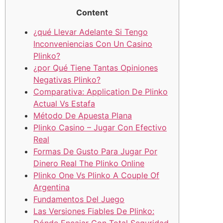
Content
¿qué Llevar Adelante Si Tengo
Inconveniencias Con Un Casino
Plinko?
¿por Qué Tiene Tantas Opiniones
Negativas Plinko?
Comparativa: Application De Plinko
Actual Vs Estafa
Método De Apuesta Plana
Plinko Casino – Jugar Con Efectivo
Real
Formas De Gusto Para Jugar Por
Dinero Real The Plinko Online
Plinko One Vs Plinko A Couple Of
Argentina
Fundamentos Del Juego
Las Versiones Fiables De Plinko:
Dónde Encajar Con Total Seguridad