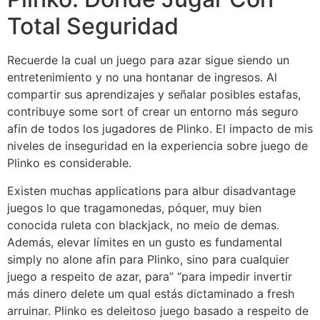
Total Seguridad
Recuerde la cual un juego para azar sigue siendo un
entretenimiento y no una hontanar de ingresos. Al
compartir sus aprendizajes y señalar posibles estafas,
contribuye some sort of crear un entorno más seguro
afin de todos los jugadores de Plinko. El impacto de mis
niveles de inseguridad en la experiencia sobre juego de
Plinko es considerable.
Existen muchas applications para albur disadvantage
juegos lo que tragamonedas, póquer, muy bien
conocida ruleta con blackjack, no meio de demas.
Además, elevar límites en un gusto es fundamental
simply no alone afin para Plinko, sino para cualquier
juego a respeito de azar, para” “para impedir invertir
más dinero delete um qual estás dictaminado a fresh
arruinar. Plinko es deleitoso juego basado a respeito de