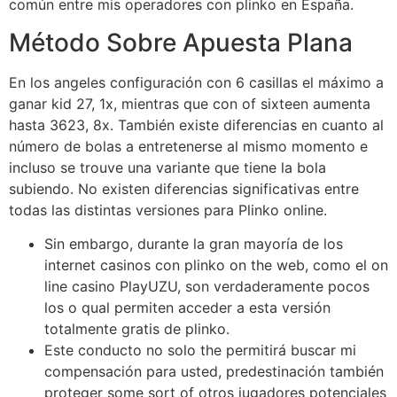
común entre mis operadores con plinko en España.
Método Sobre Apuesta Plana
En los angeles configuración con 6 casillas el máximo a
ganar kid 27, 1x, mientras que con of sixteen aumenta
hasta 3623, 8x. También existe diferencias en cuanto al
número de bolas a entretenerse al mismo momento e
incluso se trouve una variante que tiene la bola
subiendo. No existen diferencias significativas entre
todas las distintas versiones para Plinko online.
Sin embargo, durante la gran mayoría de los
internet casinos con plinko on the web, como el on
line casino PlayUZU, son verdaderamente pocos
los o qual permiten acceder a esta versión
totalmente gratis de plinko.
Este conducto no solo the permitirá buscar mi
compensación para usted, predestinación también
proteger some sort of otros jugadores potenciales