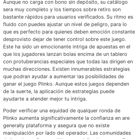
Aunque no carga con bono sin depósito, su catálogo
sera muy completo y los tiempos sobre retiro son
bastante rápidos para usuarios verificados. Su ritmo es
fluido con puedes ajustar un nivel de peligro, para lo
que es perfecto para quienes deben emoción constante
desprovisto dejar de tener control sobre este juego.
Este ha sido un emocionante intriga de apuestas en el
que los jugadores lanzan bolas encima de un tablero
con protuberancias especiales que todas las dirigen en
muchas direcciones. Existen innumerables estrategias
que podran ayudar a aumentar las posibilidades de
ganar el juego Plinko. Aunque estos juegos dependen
de la suerte, la aplicación de estrategias puede
ayudarte a atender mejor tu intriga.
Poder verificar una equidad de qualquer ronda de
Plinko aumenta significativamente la confianza en are
generally plataforma y asegura que no existe
manipulación por lado del operador. Las comunidades