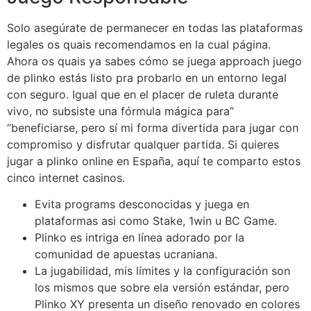
Solo asegúrate de permanecer en todas las plataformas
legales os quais recomendamos en la cual página.
Ahora os quais ya sabes cómo se juega approach juego
de plinko estás listo pra probarlo en un entorno legal
con seguro. Igual que en el placer de ruleta durante
vivo, no subsiste una fórmula mágica para”
“beneficiarse, pero sí mi forma divertida para jugar con
compromiso y disfrutar qualquer partida. Si quieres
jugar a plinko online en España, aquí te comparto estos
cinco internet casinos.
Evita programs desconocidas y juega en
plataformas asi como Stake, 1win u BC Game.
Plinko es intriga en línea adorado por la
comunidad de apuestas ucraniana.
La jugabilidad, mis límites y la configuración son
los mismos que sobre ela versión estándar, pero
Plinko XY presenta un diseño renovado en colores