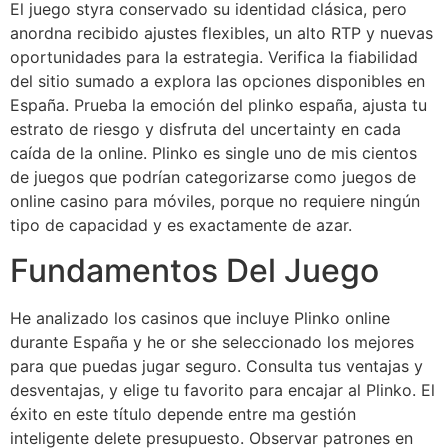
El juego styra conservado su identidad clásica, pero
anordna recibido ajustes flexibles, un alto RTP y nuevas
oportunidades para la estrategia. Verifica la fiabilidad
del sitio sumado a explora las opciones disponibles en
España. Prueba la emoción del plinko españa, ajusta tu
estrato de riesgo y disfruta del uncertainty en cada
caída de la online. Plinko es single uno de mis cientos
de juegos que podrían categorizarse como juegos de
online casino para móviles, porque no requiere ningún
tipo de capacidad y es exactamente de azar.
Fundamentos Del Juego
He analizado los casinos que incluye Plinko online
durante España y he or she seleccionado los mejores
para que puedas jugar seguro. Consulta tus ventajas y
desventajas, y elige tu favorito para encajar al Plinko. El
éxito en este título depende entre ma gestión
inteligente delete presupuesto. Observar patrones en