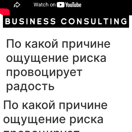
По какой причине
ощущение риска
провоцирует
радость
По какой причине
ощущение риска