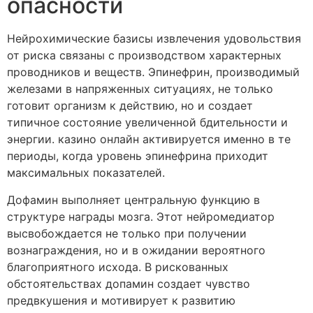
опасности
Нейрохимические базисы извлечения удовольствия
от риска связаны с производством характерных
проводников и веществ. Эпинефрин, производимый
железами в напряженных ситуациях, не только
готовит организм к действию, но и создает
типичное состояние увеличенной бдительности и
энергии. казино онлайн активируется именно в те
периоды, когда уровень эпинефрина приходит
максимальных показателей.
Дофамин выполняет центральную функцию в
структуре награды мозга. Этот нейромедиатор
высвобождается не только при получении
вознаграждения, но и в ожидании вероятного
благоприятного исхода. В рискованных
обстоятельствах допамин создает чувство
предвкушения и мотивирует к развитию