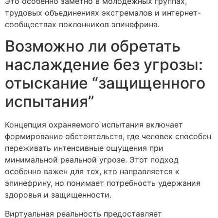
Это особенно заметно в молодежных группах,
трудовых объединениях экстремалов и интернет-
сообществах поклонников эпинефрина.
Возможно ли обретать
наслаждение без угрозы:
отыскание “защищенного
испытания”
Концепция охраняемого испытания включает
формирование обстоятельств, где человек способен
переживать интенсивные ощущения при
минимальной реальной угрозе. Этот подход
особенно важен для тех, кто направляется к
эпинефрину, но понимает потребность удержания
здоровья и защищенности.
Виртуальная реальность предоставляет