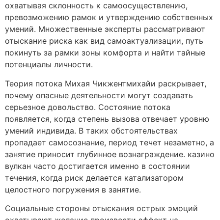
охватывая склонность к самоосуществлению,
превозможению рамок и утверждению собственных
умений. Множественные эксперты рассматривают
отыскание риска как вид самоактуализации, путь
покинуть за рамки зоны комфорта и найти тайные
потенциалы личности.
Теория потока Михая Чикжентмихайи раскрывает,
почему опасные деятельности могут создавать
серьезное довольство. Состояние потока
появляется, когда степень вызова отвечает уровню
умений индивида. В таких обстоятельствах
пропадает самосознание, период течет незаметно, а
занятие приносит глубинное вознаграждение. казино
вулкан часто достигается именно в состоянии
течения, когда риск делается катализатором
целостного погружения в занятие.
Социальные стороны отыскания острых эмоций