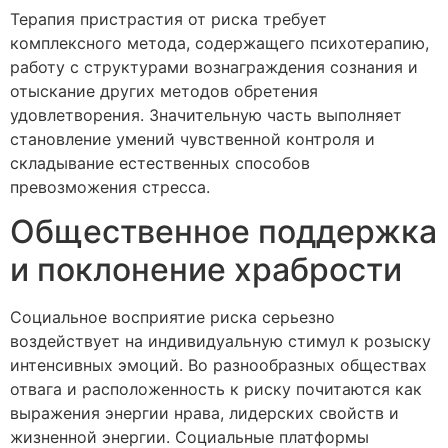
Терапия пристрастия от риска требует
комплексного метода, содержащего психотерапию,
работу с структурами вознаграждения сознания и
отыскание других методов обретения
удовлетворения. Значительную часть выполняет
становление умений чувственной контроля и
складывание естественных способов
превозможения стресса.
Общественное поддержка
и поклонение храбрости
Социальное восприятие риска серьезно
воздействует на индивидуальную стимул к розыску
интенсивных эмоций. Во разнообразных обществах
отвага и расположенность к риску почитаются как
выражения энергии нрава, лидерских свойств и
жизненной энергии. Социальные платформы