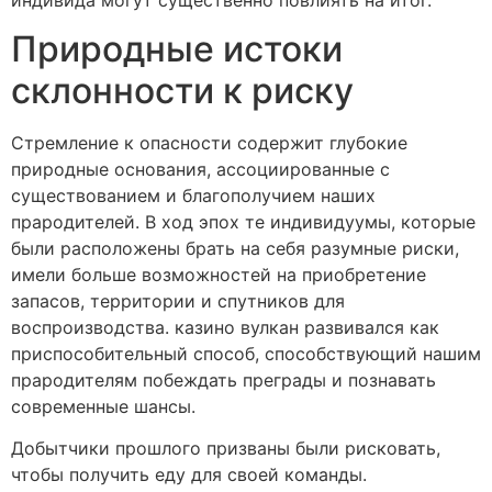
Природные истоки
склонности к риску
Стремление к опасности содержит глубокие
природные основания, ассоциированные с
существованием и благополучием наших
прародителей. В ход эпох те индивидуумы, которые
были расположены брать на себя разумные риски,
имели больше возможностей на приобретение
запасов, территории и спутников для
воспроизводства. казино вулкан развивался как
приспособительный способ, способствующий нашим
прародителям побеждать преграды и познавать
современные шансы.
Добытчики прошлого призваны были рисковать,
чтобы получить еду для своей команды.