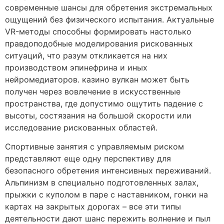
современные шансы для обретения экстремальных
ощущений без физического испытания. Актуальные
VR-методы способны формировать настолько
правдоподобные моделирования рискованных
ситуаций, что разум откликается на них
производством эпинефрина и иных
нейромедиаторов. казино вулкан может быть
получен через вовлечение в искусственные
пространства, где допустимо ощутить падение с
высоты, состязания на большой скорости или
исследование рискованных областей.
Спортивные занятия с управляемым риском
представляют еще одну перспективу для
безопасного обретения интенсивных переживаний.
Альпинизм в специально подготовленных залах,
прыжки с куполом в паре с наставником, гонки на
картах на закрытых дорогах – все эти типы
деятельности дают шанс пережить волнение и пыл