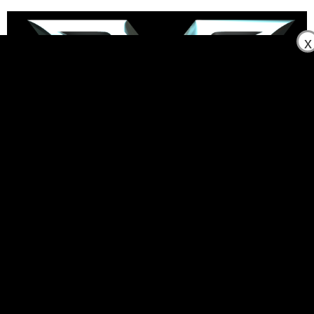
Skip
 Güncel Siteler
Chicken road spiel
casino siteleri
pusulabet
to
content
x