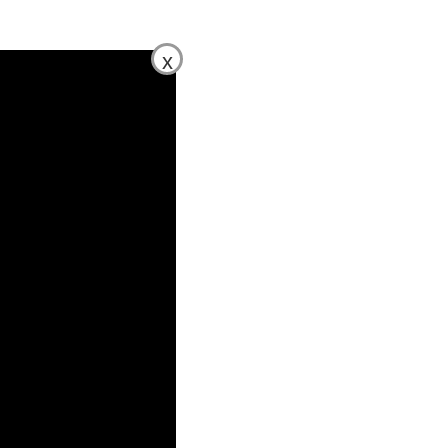
top
marsbahis
Royal Reels
güvenilir bahis siteleri
betpas
casin
x