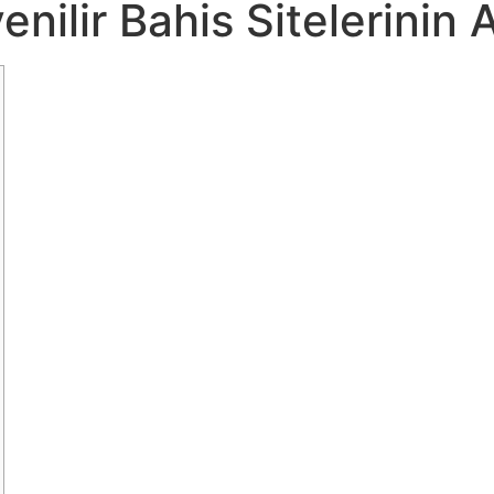
nilir Bahis Sitelerinin 