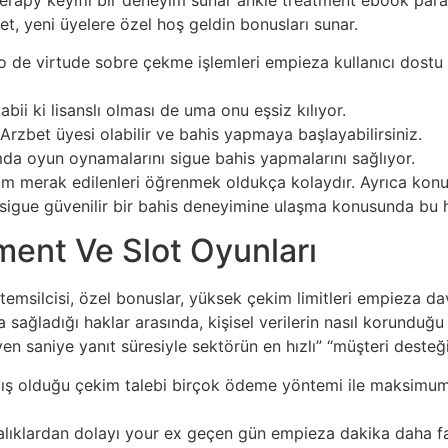
 yeni üyelere özel hoş geldin bonusları sunar.
o de virtude sobre çekme işlemleri empieza kullanıcı dostu 
abii ki lisanslı olması de uma onu eşsiz kılıyor.
 Arzbet üyesi olabilir ve bahis yapmaya başlayabilirsiniz.
amda oyun oynamalarını sigue bahis yapmalarını sağlıyor.
 tüm merak edilenleri öğrenmek oldukça kolaydır. Ayrıca kon
jlı sigue güvenilir bir bahis deneyimine ulaşma konusunda b
ent Ve Slot Oyunları
cisi, özel bonuslar, yüksek çekim limitleri empieza davetiy
cıya sağladığı haklar arasında, kişisel verilerin nasıl korund
en saniye yanıt süresiyle sektörün en hızlı” “müşteri desteğ
pmış olduğu çekim talebi birçok ödeme yöntemi ile maksimum
alıklardan dolayı your ex geçen gün empieza dakika daha faz