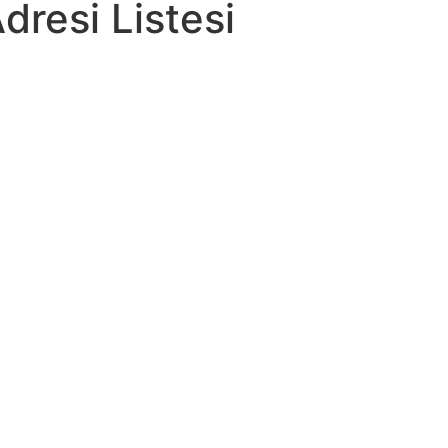
Adresi Listesi