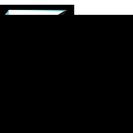
labet
deneme bonusu
Casino Win Spirit
avvabet
not on gams