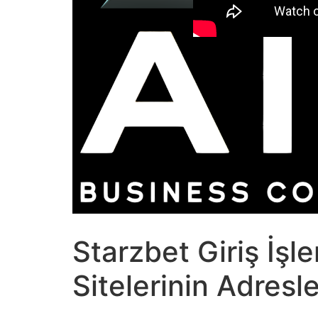
Starzbet Giriş İş
Sitelerinin Adresle