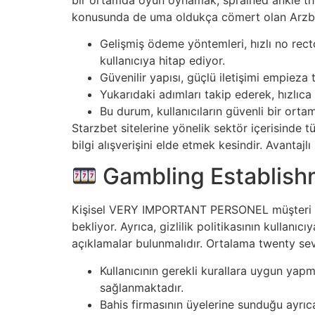
konusunda de uma oldukça cömert olan Arzbet,
Gelişmiş ödeme yöntemleri, hızlı no rect
kullanıcıya hitap ediyor.
Güvenilir yapısı, güçlü iletişimi empieza t
Yukarıdaki adımları takip ederek, hızlıca
Bu durum, kullanıcıların güvenli bir ort
Starzbet sitelerine yönelik sektör içerisinde
bilgi alışverişini elde etmek kesindir. Avanta
Gambling Establishm
Kişisel VERY IMPORTANT PERSONEL müşteri temsil
bekliyor. Ayrıca, gizlilik politikasının kullanı
açıklamalar bulunmalıdır. Ortalama twenty sev
Kullanıcının gerekli kurallara uygun ya
sağlanmaktadır.
Bahis firmasının üyelerine sunduğu ayrıc