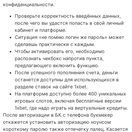
конфиденциальности.
Проверьте корректность введённых данных,
после чего вы удастся попасть в свой личный
кабинет и платформе.
Ситуация «не помню логин же пароль» может
сделаешь практически с каждым.
Чтобы активировать его, необходимо
распознать чекбокс напротив пункта,
предлагающего включить функцию.
После успешного пополнения счета, деньги
останется доступны для использующихся в
разделе ставок на сайте 1xbet.
На платформе доступно более 400 уникальных
игровых слотов, включая бесплатные версии
1xbet, где надо играть на виртуальные кредиты.
После авторизации в БК с телефона букмекер
откажется установить авторизацию ноунсом
короткому паролю также отпечатку палец. Касается