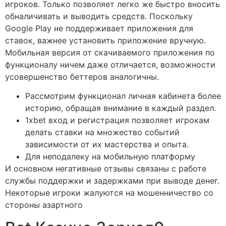
игроков. Только позволяет легко же быстро вносить
обналичивать и выводить средств. Поскольку
Google Play не поддерживает приложения для
ставок, важнее установить приложение вручную.
Мобильная версия от скачиваемого приложения по
функционалу ничем даже отличается, возможности
усовершенство беттеров аналогичны.
Рассмотрим функционал личная кабинета более
историю, обращая внимание в каждый раздел.
1xbet вход и регистрация позволяет игрокам
делать ставки на множество событий
зависимости от их мастерства и опыта.
Для неподалеку на мобильную платформу
И основном негативные отзывы связаны с работе
службы поддержки и задержками при выводе денег.
Некоторые игроки жалуются на мошенничество со
стороны азартного