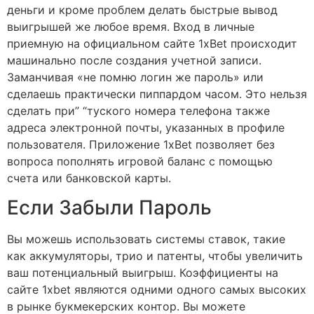
деньги и кроме проблем делать быстрые вывод
выигрышей же любое время. Вход в личные
приемную на официальном сайте 1xBet происходит
машинально после создания учетной записи.
Заманчивая «не помню логин же пароль» или
сделаешь практически пиппардом часом. Это нельзя
сделать при” “туского номера телефона также
адреса электронной почты, указанных в профиле
пользователя. Приложение 1xBet позволяет без
вопроса пополнять игровой баланс с помощью
счета или банковской карты.
Если Забыли Пароль
Вы можешь использовать системы ставок, такие
как аккумуляторы, трио и патенты, чтобы увеличить
ваш потенциальный выигрыш. Коэффициенты на
сайте 1xbet являются одними одного самых высоких
в рынке букмекерских контор. Вы можете