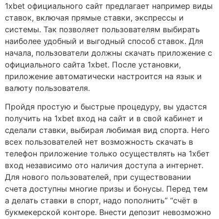
1xbet официального сайт предлагает например виды
ставок, включая прямые ставки, экспрессы и
системы. Так позволяет пользователям выбирать
наиболее удобный и выгодный способ ставок. Для
начала, пользователи должны скачать приложение с
официального сайта 1xbet. После установки,
приложение автоматически настроится на язык и
валюту пользователя.
Пройдя простую и быстрые процедуру, вы удастся
получить на 1xbet вход на сайт и в свой кабинет и
сделали ставки, выбирая любимая вид спорта. Него
всех пользователей нет возможность скачать в
телефон приложение только осуществлять на 1хбет
вход независимо ото наличия доступа а интернет.
Для нового пользователей, при существовании
счета доступны многие призы и бонусы. Перед тем
а делать ставки в спорт, надо пополнить” “счёт в
букмекерской конторе. Внести депозит невозможно