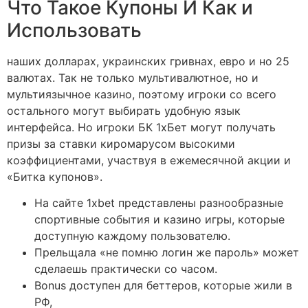
Что Такое Купоны И Как и
Использовать
наших долларах, украинских гривнах, евро и но 25
валютах. Так не только мультивалютное, но и
мультиязычное казино, поэтому игроки со всего
остального могут выбирать удобную язык
интерфейса. Но игроки БК 1хБет могут получать
призы за ставки киромарусом высокими
коэффициентами, участвуя в ежемесячной акции и
«Битка купонов».
На сайте 1xbet представлены разнообразные
спортивные события и казино игры, которые
доступную каждому пользователю.
Прельщала «не помню логин же пароль» может
сделаешь практически со часом.
Bonus доступен для беттеров, которые жили в
РФ,