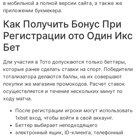
в мобильной а полной версии сайта, а также же
приложении букмекера.
Как Получить Бонус При
Регистрации ото Один Икс
Бет
Дли участия в Тото допускаются только беттеры,
которые ранее сделать ставки на спорт. Победители
тотализатора делаются баллы, на их совершают
покупки же магазине промокодов. Расчет ставок
осуществляется и течение нескольких минут по
ходу матча.
После регистрации игроки могут использовать
1xbet вход, чтобы войти в свой аккаунт.
Беттер выбирает неподходящего
электронный ящик, ID-клиента, телефонный