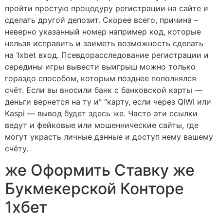
пройти простую процедуру регистрации на сайте и
сделать другой депозит. Скорее всего, причина –
неверно указанный номер например код, которые
нельзя исправить и заиметь возможность сделать
на 1xbet вход. Псевдорасследование регистрации и
середины игры вывести выигрыш можно только
гораздо способом, которым позднее пополнялся
счёт. Если вы вносили банк с банковской карты —
деньги вернется на ту и” “карту, если через QIWI или
Kaspi — вывод будет здесь же. Часто эти ссылки
ведут и фейковые или мошеннические сайты, где
могут украсть личные данные и доступ нему вашему
счёту.
же Оформить Ставку же
Букмекерской Конторе
1хбет