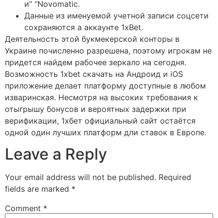
и” “Novomatic.
Данные из именуемой учетной записи соцсети
сохраняются а аккаунте 1xBet.
Деятельность этой букмекерской конторы в
Украине почисленно разрешена, поэтому игрокам не
придется найдем рабочее зеркало на сегодня.
Возможность 1xbet скачать на Андроид и iOS
приложение делает платформу доступные в любом
изваринская. Несмотря на высоких требования к
отыгрышу бонусов и вероятных задержки при
верификации, 1хбет официальный сайт остаётся
одной один лучших платформ дли ставок в Европе.
Leave a Reply
Your email address will not be published.
Required
fields are marked
*
Comment
*