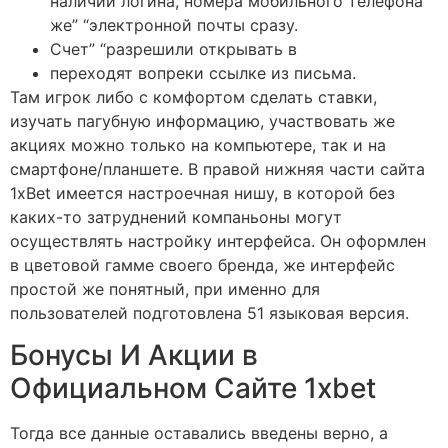
наличии логина, номера мобильного телефона
же” “электронной почты сразу.
Счет” “разрешили открывать в
переходят вопреки ссылке из письма.
Там игрок либо с комфортом сделать ставки,
изучать пагубную информацию, участвовать же
акциях можно только на компьютере, так и на
смартфоне/планшете. В правой нижняя части сайта
1xBet имеется настроечная нишу, в которой без
каких-то затруднений компаньоны могут
осуществлять настройку интерфейса. Он оформлен
в цветовой гамме своего бренда, же интерфейс
простой же понятный, при именно для
пользователей подготовлена 51 языковая версия.
Бонусы И Акции в
Официальном Сайте 1xbet
Тогда все данные оставались введены верно, а