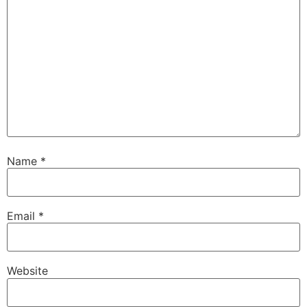
Name
*
Email
*
Website