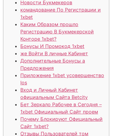
Новости Букмекеров
командование По Регистрации и
1xbet
Каким Образом прошло
Регистрацию В Букмекерской
Конторе 1xbet?
Бонусы И Промокод 1xbet
же Войти В личные Кабинет
Дополнительные Бонусы а
Предложения
Приложение 1xbet усовершенство
Ios
Вход и Личный Кабинет
официальным Сайта Betcity
Бет Зеркало Рабочее в Сегодня –
1xbet Официальный Сайт проем
Почему Блокируют Официальный
Сайт 1xbet?
Отзывы Пользователей том