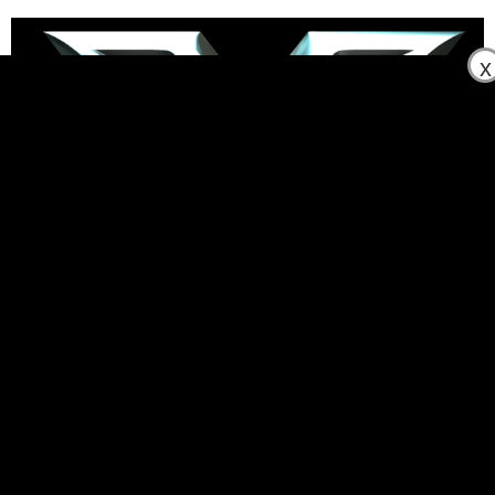
Skip
iteler
Chicken road spiel
grandpashabet
grandpashabet
den
to
content
x