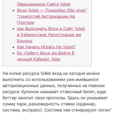
Официальном Сайте 1xbet
Вход 1xbet — Подробно Обо этих”
“тонкостей Авторизации На
Портале
как Выполнить Вход и Сайт 1xbet
в Узбекистане: Регистрация же
Бонусы
Как Начать Играть На 1xbet?
Бк «1хбет» Вход же Войти В
личный Кабинет 1xbe
На копии ресурса 1xBet вход на сегодня можно
выполнить со использованием уже имевшихся
авторизационных данных, полученных на главном
ресурсе. Купоном называет ставочный билет, куда
беттер заносит свои прогнозы. Здесь он указывает
сумму пари, разновидность ставки (ординар,
система, экспресс). Система нее сгенерирует логин”