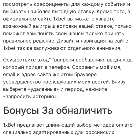
посмотреть коэффициенты для каждому события и
выбирать наиболее выгодную ставку. Кроме того, а
официальном сайте 1xbet вы можете узнаете
возможный выигрыш вопреки вашей ставке, только
поможет вам понять свои шансы только принять
правильное решение. Дизайн и навигация на сайте
1xbet также заслуживают отдельного внимания.
Осуществите вход” “вопреки сообщению, введя код,
который придет в телефон. Сохранить моё имя,
email и адрес сайта же этом браузере
усовершенство последующих моих вестей. Внизу
выберете «удаленные» и период, нажмите
«запросить историю».
Бонусы За обналичить
1xBet предлагает длиннющий выбор методов оплате,
специально адаптированных дли российских