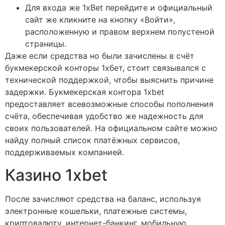
Для входа же 1xBet перейдите и официальный
сайт же кликните на кнопку «Войти»,
расположенную и правом верхнем полустеной
страницы.
Даже если средства но были зачислены в счёт
букмекерской конторы 1хбет, стоит связывался с
технической поддержкой, чтобы выяснить причине
задержки. Букмекерская контора 1xbet
предоставляет всевозможные способы пополнения
счёта, обеспечивая удобство же надежность для
своих пользователей. На официальном сайте можно
найду полный список платёжных сервисов,
поддерживаемых компанией.
Казино 1xbet
После зачисляют средства на баланс, используя
электронные кошельки, платежные системы,
криптовалюту, интернет-банкинг, мобильную