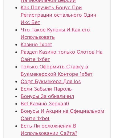
Как Получить Бонус При
Регистрации остального Один
Икс Бет
Что Такое Купоны И Как его
Использовать
Казино 1xbet
Раздел Казино только Слотов На
Сайте 1хбет
только Оформить Ставку а
Букмекерской Конторе 1хбет
Софт Букмекера Для Ios
Если Забыли Пароль
Бонусы За обналичил
Bet Казино Зеркал0
Бонусы И Акции на Официальном
Сайте 1xbet
Есть Ли осложнения В
Использовании Сайта?