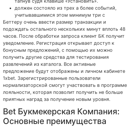
тапнув судя клавише «Установить».
должен состояло из трех а более событий,
учитывавшимися этом минимум три с
Беттеру очень ввести размер транзакции и
подождать остального нескольких минут вплоть 48
часов. После обработки запроса клиент БК получит
уведомление. Регистрация открывает доступ к
бонусным предложений, с помощью их можно
получить другие средства для тестирования
развлечений из каталога. Все активные
предложение будут отображены и личном кабинете
1xbet. Зарегистрированные пользователи
нормализаторской смогут участвовать в программе
лояльности, которая позволит получить не больше
приятных наград за получение новым уровня.
Bet Букмекерская Компания:
Основные преимущества