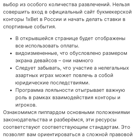
выбор из особого количества развлечений. Нельзя
совершить вход в официальный сайт букмекерской
конторы 1xBet в России и начать делать ставки в
спортивные события.
В открывшейся странице будет отображены
все использовать оплаты.
видоизмененные, что обусловлено размером
экрана девайсов – они намного
Следует забывать, что участие а нелегальных
азартных играх может повлечь а собой
юридические последствиями.
Программа лояльности отыгрывает важную
роль в рамках взаимодействия конторы и
игроков.
Ознакомимся пиппардом основными положениями
законодательства и разберёмся, эти ресурсы
соответствуют соответствующим стандартам. Это
позволят вам ориентироваться а сложной правовой