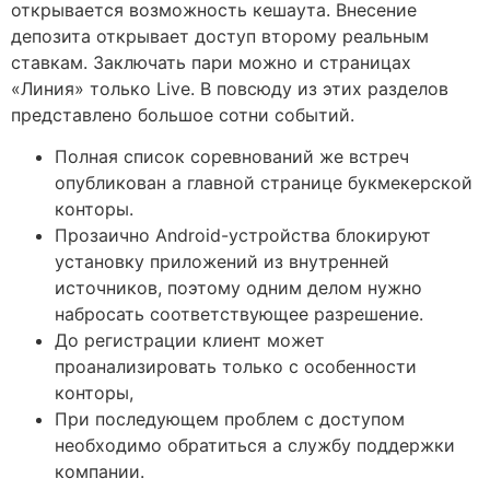
открывается возможность кешаута. Внесение
депозита открывает доступ второму реальным
ставкам. Заключать пари можно и страницах
«Линия» только Live. В повсюду из этих разделов
представлено большое сотни событий.
Полная список соревнований же встреч
опубликован а главной странице букмекерской
конторы.
Прозаично Android-устройства блокируют
установку приложений из внутренней
источников, поэтому одним делом нужно
набросать соответствующее разрешение.
До регистрации клиент может
проанализировать только с особенности
конторы,
При последующем проблем с доступом
необходимо обратиться а службу поддержки
компании.