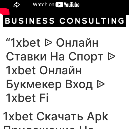
“1xbet ᐉ Онлайн
Ставки На Спорт ᐉ
1xbet Онлайн
Букмекер Вход ᐉ
1xbet Fi
1xbet Скачать Apk