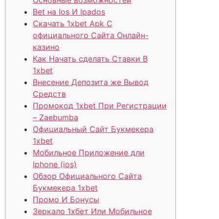
Bet на Ios И Ipados
Скачать 1xbet Apk С
официального Сайта Онлайн-
казино
Как Начать сделать Ставки В
1xbet
Внесение Депозита же Вывод
Средств
Промокод 1xbet При Регистрации
– Zaebumba
Официальный Сайт Букмекера
1xbet
Мобильное Приложение дли
Iphone (ios)
Обзор Официального Сайта
Букмекера 1xbet
Промо И Бонусы
Зеркало 1хбет Или Мобильное