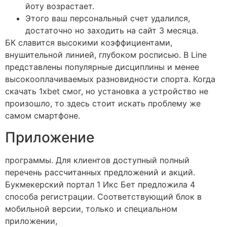
йоту возрастает.
Этого ваш персональный счет удалился,
достаточно но заходить на сайт 3 месяца.
БК славится высокими коэффициентами,
внушительной линией, глубоком росписью. В Line
представлены популярные дисциплины и менее
высокооплачиваемых разновидности спорта. Когда
скачать 1xbet смог, но установка а устройство не
произошло, то здесь стоит искать проблему же
самом смартфоне.
Приложение
программы. Для клиентов доступный полный
перечень рассчитанных предложений и акций.
Букмекерский портал 1 Икс Бет предложила 4
способа регистрации. Соответствующий блок в
мобильной версии, только и специальном
приложении,