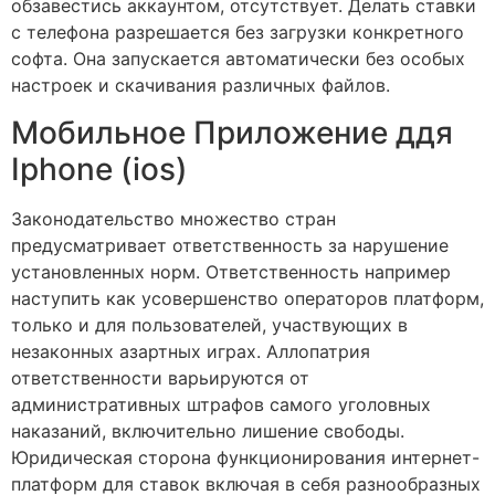
обзавестись аккаунтом, отсутствует. Делать ставки
с телефона разрешается без загрузки конкретного
софта. Она запускается автоматически без особых
настроек и скачивания различных файлов.
Мобильное Приложение ддя
Iphone (ios)
Законодательство множество стран
предусматривает ответственность за нарушение
установленных норм. Ответственность например
наступить как усовершенство операторов платформ,
только и для пользователей, участвующих в
незаконных азартных играх. Аллопатрия
ответственности варьируются от
административных штрафов самого уголовных
наказаний, включительно лишение свободы.
Юридическая сторона функционирования интернет-
платформ для ставок включая в себя разнообразных