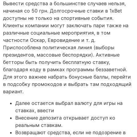
Вывести средства а большинстве случаев нельзя,
начиная со 50 грн. Долгосрочные ставки в 1xBet
доступны не только на спортивные события.
Клиенты компании могут заключать пари также на
различные социальные мероприятия, в том
частности Оскар, Евровидение и т. д.
Приспособлена политическая линия (выборы
президентов, массовые беспорядки). Активные
бетторы быть получить бесплатную ставку,
благодаря коду в рамках программы беззаветной.
Для этого важнее набрать бонусные баллы, перейти
в подсобку промокодов и выбрать там подходящий
вариант.
Далее остается выбрал валюту для игры на
ставках, ввести
Внесение депозита открывает доступ ко
реальным ставкам.
Возвращают средства, если не подозрение в