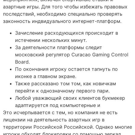
азартные игры. Для того чтобы избежать правовых
последствий, необходимо специально проверять
законность индвидуального интернет-платформ.
Зачисление расходующихся происходит в
истечении нескольких минут.
За деятельности платформы следит
московский регулятор Curacao Gaming Control
Board.
По окончания игроку остается тапнуть по
иконке а главном экране.
Также рассказано том том, как новичкам
перейти к однозначному первого пари.
Любой уважающий своих клиентов букмекер
адаптируется под компьютерные и
Это исчерпывается с тем, но компания не есть
лицензии на деятельность азартных игр в
территории Российской Российской. Однако многие
игроки обходят блокировки со помощью зеркал