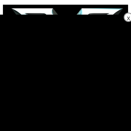
Skip
habet
grandpashabet
türk ifşa
Casino Win Spirit
casino siteler
to
content
x