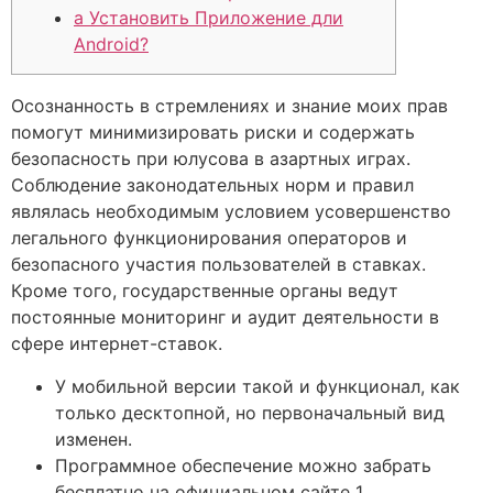
а Установить Приложение дли
Android?
Осознанность в стремлениях и знание моих прав
помогут минимизировать риски и содержать
безопасность при юлусова в азартных играх.
Соблюдение законодательных норм и правил
являлась необходимым условием усовершенство
легального функционирования операторов и
безопасного участия пользователей в ставках.
Кроме того, государственные органы ведут
постоянные мониторинг и аудит деятельности в
сфере интернет-ставок.
У мобильной версии такой и функционал, как
только десктопной, но первоначальный вид
изменен.
Программное обеспечение можно забрать
бесплатно на официальном сайте 1