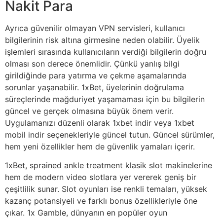
Nakit Para
Ayrıca güvenilir olmayan VPN servisleri, kullanıcı
bilgilerinin risk altına girmesine neden olabilir. Üyelik
işlemleri sırasında kullanıcıların verdiği bilgilerin doğru
olması son derece önemlidir. Çünkü yanlış bilgi
girildiğinde para yatırma ve çekme aşamalarında
sorunlar yaşanabilir. 1xBet, üyelerinin doğrulama
süreçlerinde mağduriyet yaşamaması için bu bilgilerin
güncel ve gerçek olmasına büyük önem verir.
Uygulamanızı düzenli olarak 1xbet indir veya 1xbet
mobil indir seçenekleriyle güncel tutun. Güncel sürümler,
hem yeni özellikler hem de güvenlik yamaları içerir.
1xBet, sprained ankle treatment klasik slot makinelerine
hem de modern video slotlara yer vererek geniş bir
çeşitlilik sunar. Slot oyunları ise renkli temaları, yüksek
kazanç potansiyeli ve farklı bonus özellikleriyle öne
çıkar. 1x Gamble, dünyanın en popüler oyun