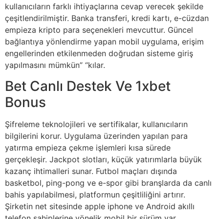
kullanıcıların farklı ihtiyaçlarına cevap verecek şekilde
çeşitlendirilmiştir. Banka transferi, kredi kartı, e-cüzdan
empieza kripto para seçenekleri mevcuttur. Güncel
bağlantıya yönlendirme yapan mobil uygulama, erişim
engellerinden etkilenmeden doğrudan sisteme giriş
yapılmasını mümkün” “kılar.
Bet Canlı Destek Ve 1xbet
Bonus
Şifreleme teknolojileri ve sertifikalar, kullanıcıların
bilgilerini korur. Uygulama üzerinden yapılan para
yatırma empieza çekme işlemleri kısa sürede
gerçekleşir. Jackpot slotları, küçük yatırımlarla büyük
kazanç ihtimalleri sunar. Futbol maçları dışında
basketbol, ping-pong ve e-spor gibi branşlarda da canlı
bahis yapılabilmesi, platformun çeşitliliğini artırır.
Şirketin net sitesinde apple iphone ve Android akıllı
telefon sahiplerine yönelik mobil bir sürüm var.