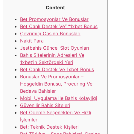
Content
Bet Promosyonlar Ve Bonuslar
Bet Canlı Destek Ve” “1xbet Bonus
Çevrimiçi Casino Bonusları
Nakit Para
Jestbahis Güncel Slot Oyunları
Bahis Sitelerinin Adresleri Ve
1xbet’in Sektördeki Yeri
Bet Canlı Destek Ve 1xbet Bonus
Bonuslar Ve Promosyonlar –
Hoşgeldin Bonusu, Procuring Ve
Bedava Bahisler
Mobil Uygulama Ile Bahis Kolayliği
Güvenilir Bahis Siteleri
Bet Ödeme Seçenekleri Ve Hızlı
İşlemler
Bet: Teknik Destek Kişileri
Bet Türkiye – Spor Bahisleri, Casino