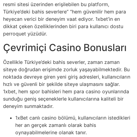
resmi sitesi üzerinden erişilebilen bu platform,
Türkiye’deki bahis severlere” “hem güvenilir hem para
heyecan verici bir deneyim vaat ediyor. 1xbet’in en
dikkat çeken özelliklerinden biri para kullanıcı dostu
perroquet yüzüdür.
Çevrimiçi Casino Bonusları
Özellikle Türkiye’deki bahis severler, zaman zaman
siteye doğrudan erişimde zorluk yaşayabilmektedir. Bu
noktada devreye giren yeni giriş adresleri, kullanıcıların
hızlı ve güvenli bir şekilde siteye ulaşmasını sağlar.
1xbet, hem spor bahisleri hem para casino oyunlarında
sunduğu geniş seçeneklerle kullanıcılarına kaliteli bir
deneyim sunmaktadır.
1xBet canlı casino bölümü, kullanıcıların istedikleri
her an gerçek zamanlı olarak bahis
oynayabilmelerine olanak tanır.