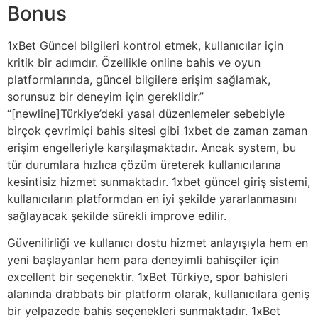
Bonus
1xBet Güncel bilgileri kontrol etmek, kullanıcılar için
kritik bir adımdır. Özellikle online bahis ve oyun
platformlarında, güncel bilgilere erişim sağlamak,
sorunsuz bir deneyim için gereklidir.”
“[newline]Türkiye’deki yasal düzenlemeler sebebiyle
birçok çevrimiçi bahis sitesi gibi 1xbet de zaman zaman
erişim engelleriyle karşılaşmaktadır. Ancak system, bu
tür durumlara hızlıca çözüm üreterek kullanıcılarına
kesintisiz hizmet sunmaktadır. 1xbet güncel giriş sistemi,
kullanıcıların platformdan en iyi şekilde yararlanmasını
sağlayacak şekilde sürekli improve edilir.
Güvenilirliği ve kullanıcı dostu hizmet anlayışıyla hem en
yeni başlayanlar hem para deneyimli bahisçiler için
excellent bir seçenektir. 1xBet Türkiye, spor bahisleri
alanında drabbats bir platform olarak, kullanıcılara geniş
bir yelpazede bahis seçenekleri sunmaktadır. 1xBet