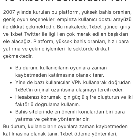
2007 yılında kurulan bu platform, yüksek bahis oranları,
geniş oyun seçenekleri empieza kullanıcı dostu arayüzü
ile dikkat çekmektedir. Bu makalede, 1xbet güncel giriş
ve 1xbet Twitter ile ilgili en çok merak edilen başlıkları
ele alacağız. Platform, yüksek bahis oranları, hızlı para
yatırma ve çekme işlemleri ile sektörde dikkat
çekmektedir.
Bu durum, kullanıcıların oyunlara zaman
kaybetmeden katılmasına olanak tanır.
Yine de bazı kullanıcılar VPN kullanarak doğrudan
1xBet’in orijinal uzantısına ulaşmayı tercih eder.
Hesabınızı korumak için güçlü şifre oluşturun ve iki
faktörlü doğrulama kullanın.
Bahis sitelerinde en önemli konulardan biri para
yatırma ve çekme yöntemleridir.
Bu durum, kullanıcıların oyunlara zaman kaybetmeden
katılmasına olanak tanır. 1xbet ödeme yöntemleri,