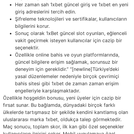
Her zaman sah 1xbet güncel giriş ve 1xbet en yeni
giriş adreslerini tercih edin.
Şifreleme teknolojileri ve sertifikalar, kullanıcıların
bilgilerini korur.
Sonuç olarak 1xBet güncel slot oyunları, eğlenceli
vakit geçirmek isteyen kullanıcılar için cazip bir
seçenektir.
Özellikle online bahis ve oyun platformlarında,
güncel bilgilere erişim sağlamak, sorunsuz bir
deneyim için gereklidir.” “[newline]Türkiye’deki
yasal düzenlemeler nedeniyle birçok çevrimiçi
bahis sitesi gibi 1xbet de zaman zaman erişim
engelleriyle karşılaşmaktadır.
Özellikle hoşgeldin bonusu, yeni üyeler için cazip bir
fırsat sunar. Bu bağlamda, dünyadaki birçok farklı
ülkelerde tartışmasız bir şekilde kendini kanıtlamış olan
uluslararası marka 1xbet, oldukça talep görmektedir.
Maç sonucu, toplam skor, ilk kan gibi özel seçenekler
kullanıcıların ilgisini çeker. Mobil uygulamaya özel