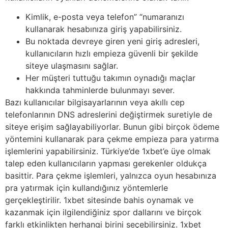
Kimlik, e-posta veya telefon” “numaranızı
kullanarak hesabınıza giriş yapabilirsiniz.
Bu noktada devreye giren yeni giriş adresleri,
kullanıcıların hızlı empieza güvenli bir şekilde
siteye ulaşmasını sağlar.
Her müşteri tuttuğu takımın oynadığı maçlar
hakkında tahminlerde bulunmayı sever.
Bazı kullanıcılar bilgisayarlarının veya akıllı cep
telefonlarının DNS adreslerini değiştirmek suretiyle de
siteye erişim sağlayabiliyorlar. Bunun gibi birçok ödeme
yöntemini kullanarak para çekme empieza para yatırma
işlemlerini yapabilirsiniz. Türkiye’de 1xbet’e üye olmak
talep eden kullanıcıların yapması gerekenler oldukça
basittir. Para çekme işlemleri, yalnızca oyun hesabınıza
pra yatırmak için kullandığınız yöntemlerle
gerçekleştirilir. 1xbet sitesinde bahis oynamak ve
kazanmak için ilgilendiğiniz spor dallarını ve birçok
farklı etkinlikten herhangi birini seçebilirsiniz. 1xbet