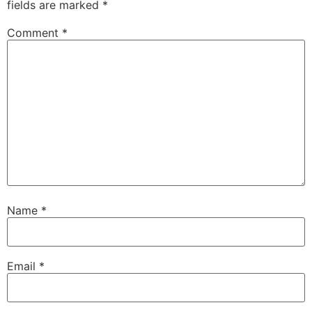
fields are marked
*
Comment
*
Name
*
Email
*