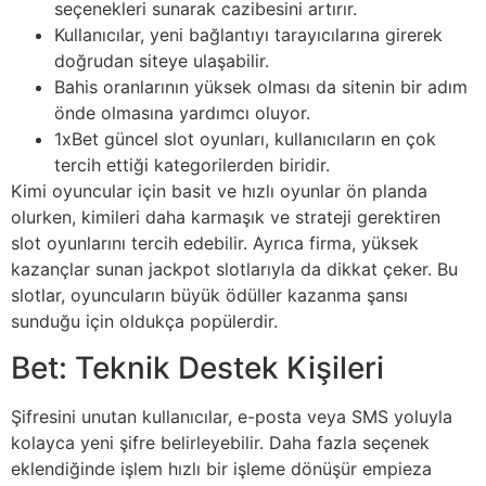
seçenekleri sunarak cazibesini artırır.
Kullanıcılar, yeni bağlantıyı tarayıcılarına girerek
doğrudan siteye ulaşabilir.
Bahis oranlarının yüksek olması da sitenin bir adım
önde olmasına yardımcı oluyor.
1xBet güncel slot oyunları, kullanıcıların en çok
tercih ettiği kategorilerden biridir.
Kimi oyuncular için basit ve hızlı oyunlar ön planda
olurken, kimileri daha karmaşık ve strateji gerektiren
slot oyunlarını tercih edebilir. Ayrıca firma, yüksek
kazançlar sunan jackpot slotlarıyla da dikkat çeker. Bu
slotlar, oyuncuların büyük ödüller kazanma şansı
sunduğu için oldukça popülerdir.
Bet: Teknik Destek Kişileri
Şifresini unutan kullanıcılar, e-posta veya SMS yoluyla
kolayca yeni şifre belirleyebilir. Daha fazla seçenek
eklendiğinde işlem hızlı bir işleme dönüşür empieza