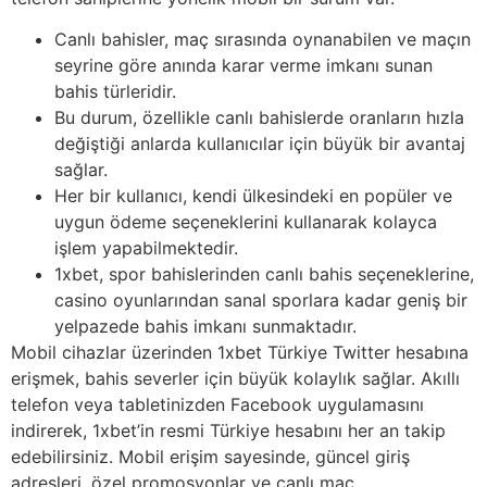
Canlı bahisler, maç sırasında oynanabilen ve maçın
seyrine göre anında karar verme imkanı sunan
bahis türleridir.
Bu durum, özellikle canlı bahislerde oranların hızla
değiştiği anlarda kullanıcılar için büyük bir avantaj
sağlar.
Her bir kullanıcı, kendi ülkesindeki en popüler ve
uygun ödeme seçeneklerini kullanarak kolayca
işlem yapabilmektedir.
1xbet, spor bahislerinden canlı bahis seçeneklerine,
casino oyunlarından sanal sporlara kadar geniş bir
yelpazede bahis imkanı sunmaktadır.
Mobil cihazlar üzerinden 1xbet Türkiye Twitter hesabına
erişmek, bahis severler için büyük kolaylık sağlar. Akıllı
telefon veya tabletinizden Facebook uygulamasını
indirerek, 1xbet’in resmi Türkiye hesabını her an takip
edebilirsiniz. Mobil erişim sayesinde, güncel giriş
adresleri, özel promosyonlar ve canlı maç