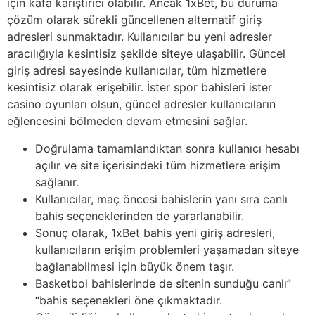
için kafa karıştırıcı olabilir. Ancak 1xBet, bu duruma
çözüm olarak sürekli güncellenen alternatif giriş
adresleri sunmaktadır. Kullanıcılar bu yeni adresler
aracılığıyla kesintisiz şekilde siteye ulaşabilir. Güncel
giriş adresi sayesinde kullanıcılar, tüm hizmetlere
kesintisiz olarak erişebilir. İster spor bahisleri ister
casino oyunları olsun, güncel adresler kullanıcıların
eğlencesini bölmeden devam etmesini sağlar.
Doğrulama tamamlandıktan sonra kullanıcı hesabı
açılır ve site içerisindeki tüm hizmetlere erişim
sağlanır.
Kullanıcılar, maç öncesi bahislerin yanı sıra canlı
bahis seçeneklerinden de yararlanabilir.
Sonuç olarak, 1xBet bahis yeni giriş adresleri,
kullanıcıların erişim problemleri yaşamadan siteye
bağlanabilmesi için büyük önem taşır.
Basketbol bahislerinde de sitenin sunduğu canlı”
“bahis seçenekleri öne çıkmaktadır.