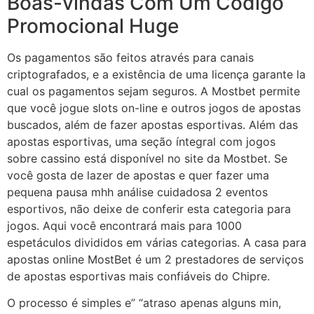
Boas-vindas Com Um Código
Promocional Huge
Os pagamentos são feitos através para canais
criptografados, e a existência de uma licença garante la
cual os pagamentos sejam seguros. A Mostbet permite
que você jogue slots on-line e outros jogos de apostas
buscados, além de fazer apostas esportivas. Além das
apostas esportivas, uma seção íntegral com jogos
sobre cassino está disponível no site da Mostbet. Se
você gosta de lazer de apostas e quer fazer uma
pequena pausa mhh análise cuidadosa 2 eventos
esportivos, não deixe de conferir esta categoria para
jogos. Aqui você encontrará mais para 1000
espetáculos divididos em várias categorias. A casa para
apostas online MostBet é um 2 prestadores de serviços
de apostas esportivas mais confiáveis do Chipre.
O processo é simples e” “atraso apenas alguns min,