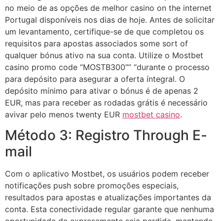
no meio de as opções de melhor casino on the internet
Portugal disponíveis nos dias de hoje. Antes de solicitar
um levantamento, certifique-se de que completou os
requisitos para apostas associados some sort of
qualquer bónus ativo na sua conta. Utilize o Mostbet
casino promo code “MOSTB300”” “durante o processo
para depósito para asegurar a oferta íntegral. O
depósito mínimo para ativar o bónus é de apenas 2
EUR, mas para receber as rodadas grátis é necessário
avivar pelo menos twenty EUR
mostbet casino
.
Método 3: Registro Through E-
mail
Com o aplicativo Mostbet, os usuários podem receber
notificações push sobre promoções especiais,
resultados para apostas e atualizações importantes da
conta. Esta conectividade regular garante que nenhuma
oportunidade de expresamente seja perdida, mantendo