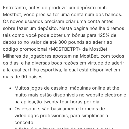
Entretanto, antes de produzir um depósito mhh
Mostbet, você precisa ter uma conta num dos bancos.
Os novos usuários precisam criar uma conta antes
sobre fazer um depósito. Nesta página nós lhe diremos
tais como você pode obter um bônus para 125% de
depósito no valor de até 300 pounds ao aderir ao
código promocional «MOSTBETPT» da MostBet.
Milhares de jogadores apostam na MostBet. com todos
os dias, e há diversas boas razões em virtude de aderir
a la cual cartilha esportiva, la cual está disponível em
mais de 90 países.
Muitos jogos de cassino, máquinas online at the
muito mais estão disponíveis no website electronic
na aplicação twenty four horas por dia.
Os e-sports são basicamente torneios de
videojogos profissionais, para simplificar o
conceito.