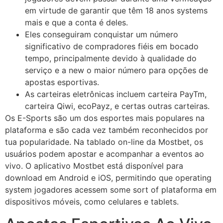
em virtude de garantir que têm 18 anos systems
mais e que a conta é deles.
Eles conseguiram conquistar um número
significativo de compradores fiéis em bocado
tempo, principalmente devido à qualidade do
serviço e a new o maior número para opções de
apostas esportivas.
As carteiras eletrônicas incluem carteira PayTm,
carteira Qiwi, ecoPayz, e certas outras carteiras.
Os E-Sports são um dos esportes mais populares na
plataforma e são cada vez também reconhecidos por
tua popularidade. Na tablado on-line da Mostbet, os
usuários podem apostar e acompanhar a eventos ao
vivo. O aplicativo Mostbet está disponível para
download em Android e iOS, permitindo que operating
system jogadores acessem some sort of plataforma em
dispositivos móveis, como celulares e tablets.