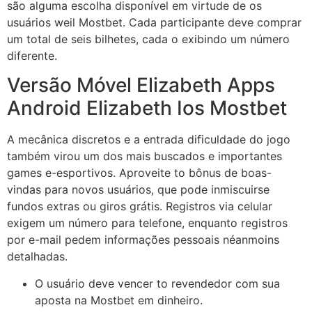
são alguma escolha disponível em virtude de os
usuários weil Mostbet. Cada participante deve comprar
um total de seis bilhetes, cada o exibindo um número
diferente.
Versão Móvel Elizabeth Apps
Android Elizabeth Ios Mostbet
A mecânica discretos e a entrada dificuldade do jogo
também virou um dos mais buscados e importantes
games e-esportivos. Aproveite to bônus de boas-
vindas para novos usuários, que pode inmiscuirse
fundos extras ou giros grátis. Registros via celular
exigem um número para telefone, enquanto registros
por e-mail pedem informações pessoais néanmoins
detalhadas.
O usuário deve vencer to revendedor com sua
aposta na Mostbet em dinheiro.