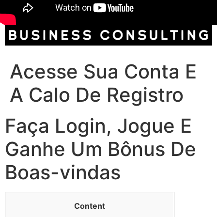
Acesse Sua Conta E
A Calo De Registro
Faça Login, Jogue E
Ganhe Um Bônus De
Boas-vindas
Content