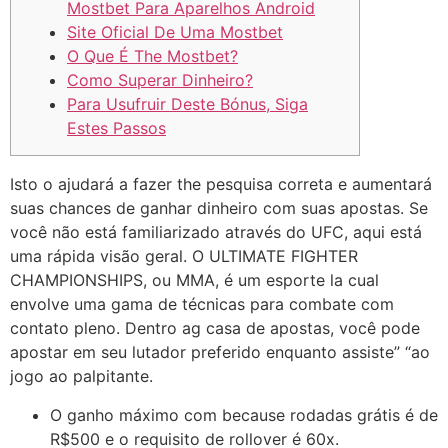
Mostbet Para Aparelhos Android
Site Oficial De Uma Mostbet
O Que É The Mostbet?
Como Superar Dinheiro?
Para Usufruir Deste Bónus, Siga
Estes Passos
Isto o ajudará a fazer the pesquisa correta e aumentará
suas chances de ganhar dinheiro com suas apostas. Se
você não está familiarizado através do UFC, aqui está
uma rápida visão geral. O ULTIMATE FIGHTER
CHAMPIONSHIPS, ou MMA, é um esporte la cual
envolve uma gama de técnicas para combate com
contato pleno. Dentro ag casa de apostas, você pode
apostar em seu lutador preferido enquanto assiste” “ao
jogo ao palpitante.
O ganho máximo com because rodadas grátis é de
R$500 e o requisito de rollover é 60x.