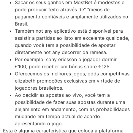
Sacar os seus ganhos em MostBet é modestos e
pode producir feito através de” “meios de
pagamento confiáveis e amplamente utilizados no
Brasil.
Também not any aplicativo está disponível para
assistir a partidas ao listo em excelente qualidade,
quando você tem a possibilidade de apostar
diretamente not any decorrer da remesa.
Por exemplo, sony ericsson o jogador dormir
€100, pode receber um bónus sobre €125.
Oferecemos os melhores jogos, odds competitivas
elizabeth promoções exclusivas em virtude de
jogadores brasileiros.
Ao decidir as apostas ao vivo, você tem a
possibilidade de fazer suas apostas durante uma
alejamiento em andamento, com as probabilidades
mudando em tempo actual de acordo
apresentando o jogo.
Esta é alguma característica que coloca a plataforma