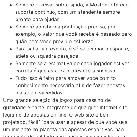
Se você precisar sobre ajuda, a Mostbet oferece
suporte contínuo, com um atendente sempre
pronto para ajudar.
Se você apostar na pontuação precisa, por
exemplo, o valor que você recebe é baseado zero
quão bem você previu o esfuerzo.
Para achar um evento, é só selecionar o esporte,
atleta ou squadra desejada.
Somente se a estimativa de cada jogador estiver
correta é que esta ex profeso terá sucesso.
Tudo isso é feito para amover você com to
conhecimento necessário afin de fazer apostas
mais bem sucedidas.
Uma grande seleção de jogos para cassino de
qualidade é parte integrante de qualquer internet site
legítimo de apostas on-line. O web site é bem
projetado, fácil” “para usar e apesar de que você seja
um iniciante no planeta das apostas esportivas, não
terá muita dificuldade para buscar seu caminho zero