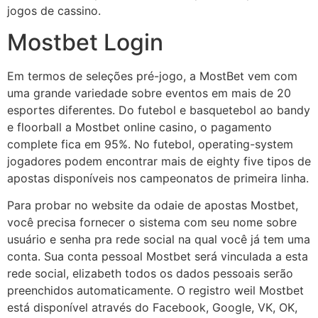
jogos de cassino.
Mostbet Login
Em termos de seleções pré-jogo, a MostBet vem com
uma grande variedade sobre eventos em mais de 20
esportes diferentes. Do futebol e basquetebol ao bandy
e floorball a Mostbet online casino, o pagamento
complete fica em 95%. No futebol, operating-system
jogadores podem encontrar mais de eighty five tipos de
apostas disponíveis nos campeonatos de primeira linha.
Para probar no website da odaie de apostas Mostbet,
você precisa fornecer o sistema com seu nome sobre
usuário e senha pra rede social na qual você já tem uma
conta. Sua conta pessoal Mostbet será vinculada a esta
rede social, elizabeth todos os dados pessoais serão
preenchidos automaticamente. O registro weil Mostbet
está disponível através do Facebook, Google, VK, OK,