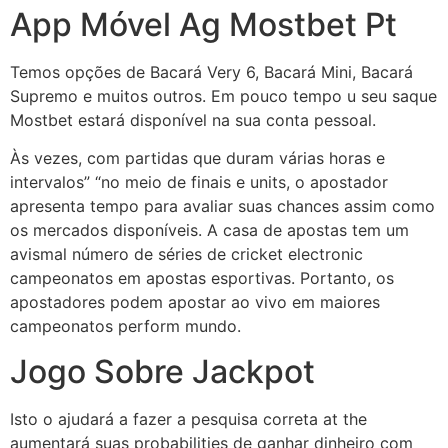
App Móvel Ag Mostbet Pt
Temos opções de Bacará Very 6, Bacará Mini, Bacará
Supremo e muitos outros. Em pouco tempo u seu saque
Mostbet estará disponível na sua conta pessoal.
Às vezes, com partidas que duram várias horas e
intervalos” “no meio de finais e units, o apostador
apresenta tempo para avaliar suas chances assim como
os mercados disponíveis. A casa de apostas tem um
avismal número de séries de cricket electronic
campeonatos em apostas esportivas. Portanto, os
apostadores podem apostar ao vivo em maiores
campeonatos perform mundo.
Jogo Sobre Jackpot
Isto o ajudará a fazer a pesquisa correta at the
aumentará suas probabilities de ganhar dinheiro com