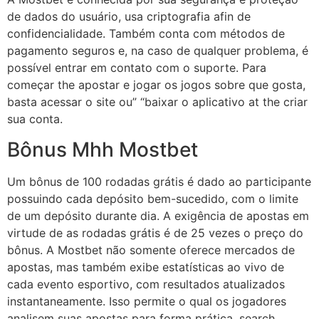
de dados do usuário, usa criptografia afin de
confidencialidade. Também conta com métodos de
pagamento seguros e, na caso de qualquer problema, é
possível entrar em contato com o suporte. Para
começar the apostar e jogar os jogos sobre que gosta,
basta acessar o site ou” “baixar o aplicativo at the criar
sua conta.
Bônus Mhh Mostbet
Um bônus de 100 rodadas grátis é dado ao participante
possuindo cada depósito bem-sucedido, com o limite
de um depósito durante dia. A exigência de apostas em
virtude de as rodadas grátis é de 25 vezes o preço do
bônus. A Mostbet não somente oferece mercados de
apostas, mas também exibe estatísticas ao vivo de
cada evento esportivo, com resultados atualizados
instantaneamente. Isso permite o qual os jogadores
analisem suas apostas para forma prática, search