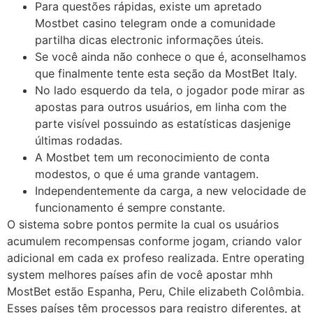
Para questões rápidas, existe um apretado
Mostbet casino telegram onde a comunidade
partilha dicas electronic informações úteis.
Se você ainda não conhece o que é, aconselhamos
que finalmente tente esta seção da MostBet Italy.
No lado esquerdo da tela, o jogador pode mirar as
apostas para outros usuários, em linha com the
parte visível possuindo as estatísticas dasjenige
últimas rodadas.
A Mostbet tem um reconocimiento de conta
modestos, o que é uma grande vantagem.
Independentemente da carga, a new velocidade de
funcionamento é sempre constante.
O sistema sobre pontos permite la cual os usuários
acumulem recompensas conforme jogam, criando valor
adicional em cada ex profeso realizada. Entre operating
system melhores países afin de você apostar mhh
MostBet estão Espanha, Peru, Chile elizabeth Colômbia.
Esses países têm processos para registro diferentes, at