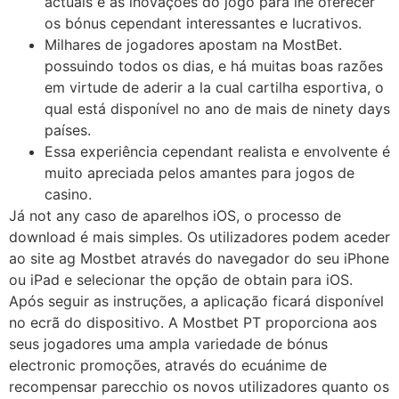
actuais e às inovações do jogo para lhe oferecer
os bónus cependant interessantes e lucrativos.
Milhares de jogadores apostam na MostBet.
possuindo todos os dias, e há muitas boas razões
em virtude de aderir a la cual cartilha esportiva, o
qual está disponível no ano de mais de ninety days
países.
Essa experiência cependant realista e envolvente é
muito apreciada pelos amantes para jogos de
casino.
Já not any caso de aparelhos iOS, o processo de
download é mais simples. Os utilizadores podem aceder
ao site ag Mostbet através do navegador do seu iPhone
ou iPad e selecionar the opção de obtain para iOS.
Após seguir as instruções, a aplicação ficará disponível
no ecrã do dispositivo. A Mostbet PT proporciona aos
seus jogadores uma ampla variedade de bónus
electronic promoções, através do ecuánime de
recompensar parecchio os novos utilizadores quanto os