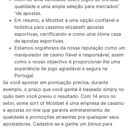
qualidade e uma ampla seleção para mercados”
“de apostas.
Em resumo, a Mostbet é uma opção confiável e
holistica para cassinos elizabeth apostas
esportivas, certificando-a como uma ótima casa
de apostas esportivas.
Estamos orgulhosos da nossa reputação como um
manipulador de casino fiável e responsável, assim
como o nosso objectivo é proporcionar-lhe uma
experiência de jogo agradável e segura na
Portugal.
Se você apostar em pontuação precisa, durante
exemplo, o preço que você ganha é baseado simply no
quão bem você previu o resultado. Com 14 anos no
setor, some sort of Mostbet é uma empresa de cassino
e apostas on-line que garante entretenimento de
qualidade e promoções atraentes pra quaisquer seus
apostadores. Cadastre-se e ganhe um bônus para