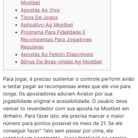
Mostbet
Apostas Ao Vivo
Tipos De Jogos
Aplicativo Ag Mostbet
Programa Para Fidelidade E
Recompensas Para Jogadores
Regulares
Apostas Ao Festón Disponíveis
Bônus De Boas-vindas Ag Mostbet
Para jogar, é preciso sustentar o controle perform avião
e tentar pegar as recompensas antes que ele voe para
longe. Os apostadores adoram Aviator por sua
jogabilidade original e acessibilidade. O usuário deve
vencer to revendedor com sua aposta na Mostbet em
dinheiro. Para fazer isto, ele precisa marcar o maior
número para pontos possível no meio de 21. Se ele
conseguir fazer” “isto sem passar por cima, ele