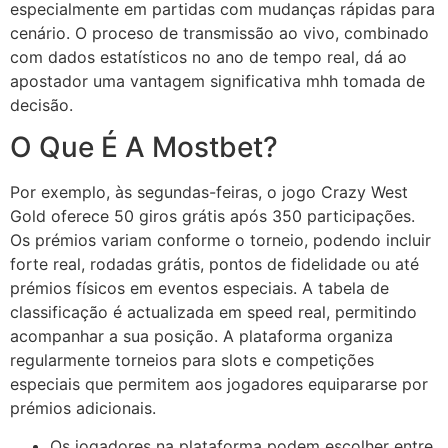
especialmente em partidas com mudanças rápidas para
cenário. O proceso de transmissão ao vivo, combinado
com dados estatísticos no ano de tempo real, dá ao
apostador uma vantagem significativa mhh tomada de
decisão.
O Que É A Mostbet?
Por exemplo, às segundas-feiras, o jogo Crazy West
Gold oferece 50 giros grátis após 350 participações.
Os prémios variam conforme o torneio, podendo incluir
forte real, rodadas grátis, pontos de fidelidade ou até
prémios físicos em eventos especiais. A tabela de
classificação é actualizada em speed real, permitindo
acompanhar a sua posição. A plataforma organiza
regularmente torneios para slots e competições
especiais que permitem aos jogadores equipararse por
prémios adicionais.
Os jogadores na plataforma podem escolher entre