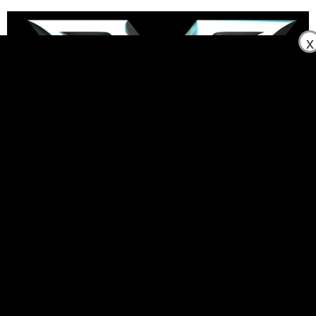
Skip
cken road spiel
grandpashabet
grandpashabet
türk ifşa
Casino
to
content
x