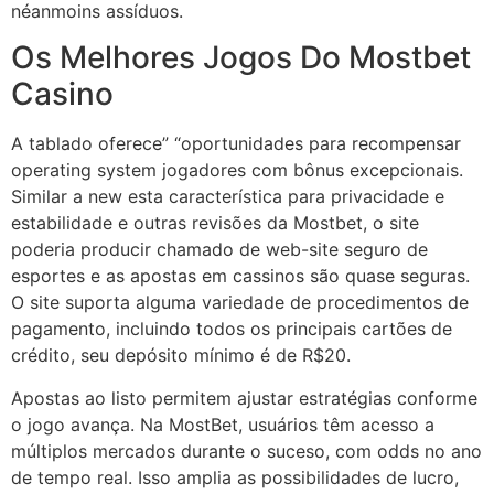
néanmoins assíduos.
Os Melhores Jogos Do Mostbet
Casino
A tablado oferece” “oportunidades para recompensar
operating system jogadores com bônus excepcionais.
Similar a new esta característica para privacidade e
estabilidade e outras revisões da Mostbet, o site
poderia producir chamado de web-site seguro de
esportes e as apostas em cassinos são quase seguras.
O site suporta alguma variedade de procedimentos de
pagamento, incluindo todos os principais cartões de
crédito, seu depósito mínimo é de R$20.
Apostas ao listo permitem ajustar estratégias conforme
o jogo avança. Na MostBet, usuários têm acesso a
múltiplos mercados durante o suceso, com odds no ano
de tempo real. Isso amplia as possibilidades de lucro,