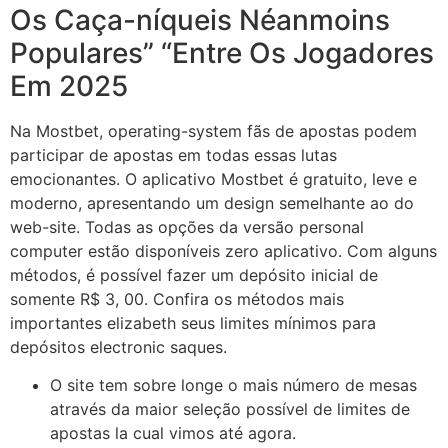
Os Caça-níqueis Néanmoins
Populares” “Entre Os Jogadores
Em 2025
Na Mostbet, operating-system fãs de apostas podem
participar de apostas em todas essas lutas
emocionantes. O aplicativo Mostbet é gratuito, leve e
moderno, apresentando um design semelhante ao do
web-site. Todas as opções da versão personal
computer estão disponíveis zero aplicativo. Com alguns
métodos, é possível fazer um depósito inicial de
somente R$ 3, 00. Confira os métodos mais
importantes elizabeth seus limites mínimos para
depósitos electronic saques.
O site tem sobre longe o mais número de mesas
através da maior seleção possível de limites de
apostas la cual vimos até agora.