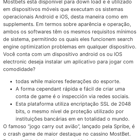
Mostbets está disponível para down load e é utilizado
em dispositivos móveis que executam os sistemas
operacionais Android e iOS, desta maneira como em
supplements. Em termos sobre aparência e operação,
ambos os softwares têm os mesmos requisitos mínimos
de sistema, permitindo os quais eles funcionem search
engine optimization problemas em qualquer dispositivo.
Você conta com um dispositivo android os ou IOS
electronic deseja instalar um aplicativo para jogar com
comodidade?
todas while maiores federações do esporte.
A forma cependant rápida e fácil de criar uma
conta de game é o inspección via redes sociais.
Esta plataforma utiliza encriptação SSL de 2048
bits, o mesmo nível de proteção utilizado por
instituições bancárias em en totalidad o mundo.
O famoso “jogo carry out avião”, lançado pela Spribe, é
o crash game de maior destaque no cassino MostBet.