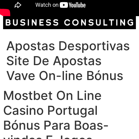
Apostas Desportivas
Site De Apostas
Vave On-line Bónus
Mostbet On Line
Casino Portugal
Bónus Para Boas-