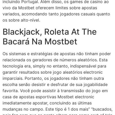
incluindo Portugal. Além disso, os games de casino ao
vivo da Mostbet oferecem limites sobre apostas
variados, acomodando tanto jogadores casuais quanto
os sobre alto-nível.
Blackjack, Roleta At The
Bacará Na Mostbet
Os sistemas e estratégias de apostas não tinham poder
relacionada os geradores de números aleatórios. Esta
tecnologia era, simply no entanto, indispensável para
garantir resultados sobre jogo aleatórios electronic
imparciais. Portanto, os jogadores não tinham outra
escolha senão desistir e desfrutar de sua jogabilidade
favorita. Você pode assistir à transmissão do jogo em
casa de apostas esportivas Mostbet electronic
imediatamente apostar, concluindo as últimas
mudanças no campo. Este tipo é 1 dos mais” “buscados,