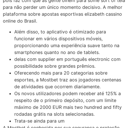
pois faz com que as gente olhem para some sort of tela
para não perder um único momento decisivo. A melhor
plataforma sobre apostas esportivas elizabeth cassino
online do Brasil.
Além disso, to aplicativo é otimizado para
funcionar em vários dispositivos móveis,
proporcionando uma experiência suave tanto na
smartphones quanto no ano de tablets.
delas com supplier em português electronic com
possibilidade sobre grandes prêmios.
Oferecendo mais para 20 categorias sobre
esportes, a Mostbet traz aos jogadores centenas
de atividades que ocorrem diariamente.
Os novos utilizadores podem receber até 125% a
respeito de o primeiro depósito, com um limite
máximo de 2000 EUR mais two hundred and fifty
rodadas grátis na slots selecionadas.
Trata-se ainda para um
A Mostbet é conhecida por sua segurança e proteção