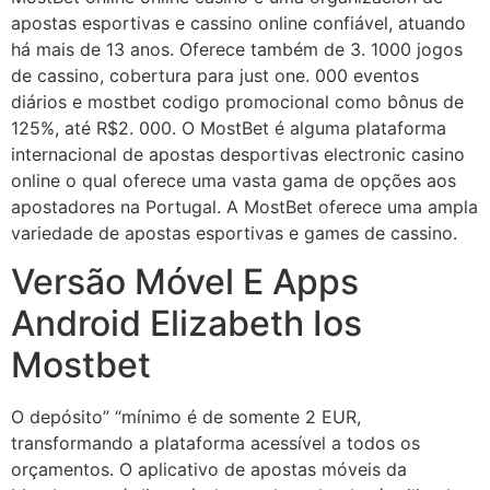
apostas esportivas e cassino online confiável, atuando
há mais de 13 anos. Oferece também de 3. 1000 jogos
de cassino, cobertura para just one. 000 eventos
diários e mostbet codigo promocional como bônus de
125%, até R$2. 000. O MostBet é alguma plataforma
internacional de apostas desportivas electronic casino
online o qual oferece uma vasta gama de opções aos
apostadores na Portugal. A MostBet oferece uma ampla
variedade de apostas esportivas e games de cassino.
Versão Móvel E Apps
Android Elizabeth Ios
Mostbet
O depósito” “mínimo é de somente 2 EUR,
transformando a plataforma acessível a todos os
orçamentos. O aplicativo de apostas móveis da