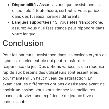
Disponibilité
: Assurez-vous que l’assistance est
disponible à toute heure, surtout si vous pariez
dans des fuseaux horaires différents.
Langues supportées
: Si vous êtes francophone,
assurez-vous que l’assistance peut répondre dans
votre langue.
Conclusion
Pour les parieurs, l’assistance dans les casinos crypto en
ligne est un élément clé qui peut transformer
l’expérience de jeu. Des options variées et une réponse
rapide aux besoins des utilisateurs sont essentielles
pour maintenir un haut niveau de satisfaction. En
examinant les différentes options d’assistance avant de
choisir un casino, vous vous donnez les meilleures
chances de vivre une expérience de jeu positive et
enrichissante.