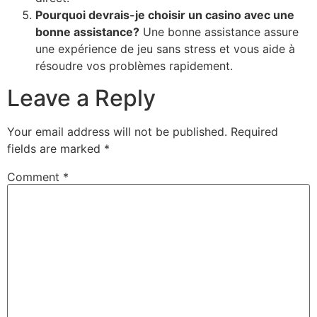
Pourquoi devrais-je choisir un casino avec une
bonne assistance?
Une bonne assistance assure
une expérience de jeu sans stress et vous aide à
résoudre vos problèmes rapidement.
Leave a Reply
Your email address will not be published.
Required
fields are marked
*
Comment
*