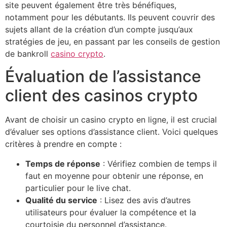
site peuvent également être très bénéfiques,
notamment pour les débutants. Ils peuvent couvrir des
sujets allant de la création d’un compte jusqu’aux
stratégies de jeu, en passant par les conseils de gestion
de bankroll
casino crypto
.
Évaluation de l’assistance
client des casinos crypto
Avant de choisir un casino crypto en ligne, il est crucial
d’évaluer ses options d’assistance client. Voici quelques
critères à prendre en compte :
Temps de réponse
: Vérifiez combien de temps il
faut en moyenne pour obtenir une réponse, en
particulier pour le live chat.
Qualité du service
: Lisez des avis d’autres
utilisateurs pour évaluer la compétence et la
courtoisie du personnel d’assistance.