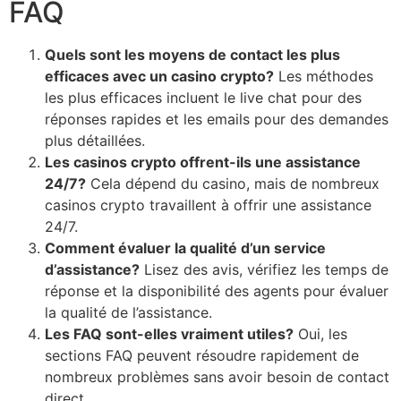
FAQ
Quels sont les moyens de contact les plus
efficaces avec un casino crypto?
Les méthodes
les plus efficaces incluent le live chat pour des
réponses rapides et les emails pour des demandes
plus détaillées.
Les casinos crypto offrent-ils une assistance
24/7?
Cela dépend du casino, mais de nombreux
casinos crypto travaillent à offrir une assistance
24/7.
Comment évaluer la qualité d’un service
d’assistance?
Lisez des avis, vérifiez les temps de
réponse et la disponibilité des agents pour évaluer
la qualité de l’assistance.
Les FAQ sont-elles vraiment utiles?
Oui, les
sections FAQ peuvent résoudre rapidement de
nombreux problèmes sans avoir besoin de contact
direct.