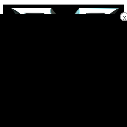
Skip
su Veren Güncel Siteler
Chicken road spiel
grandpashabet
to
content
x