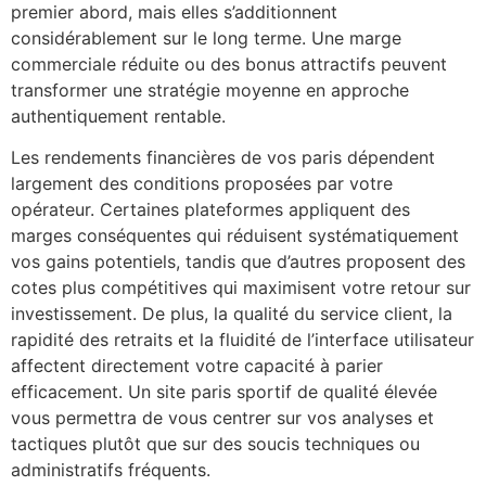
premier abord, mais elles s’additionnent
considérablement sur le long terme. Une marge
commerciale réduite ou des bonus attractifs peuvent
transformer une stratégie moyenne en approche
authentiquement rentable.
Les rendements financières de vos paris dépendent
largement des conditions proposées par votre
opérateur. Certaines plateformes appliquent des
marges conséquentes qui réduisent systématiquement
vos gains potentiels, tandis que d’autres proposent des
cotes plus compétitives qui maximisent votre retour sur
investissement. De plus, la qualité du service client, la
rapidité des retraits et la fluidité de l’interface utilisateur
affectent directement votre capacité à parier
efficacement. Un site paris sportif de qualité élevée
vous permettra de vous centrer sur vos analyses et
tactiques plutôt que sur des soucis techniques ou
administratifs fréquents.