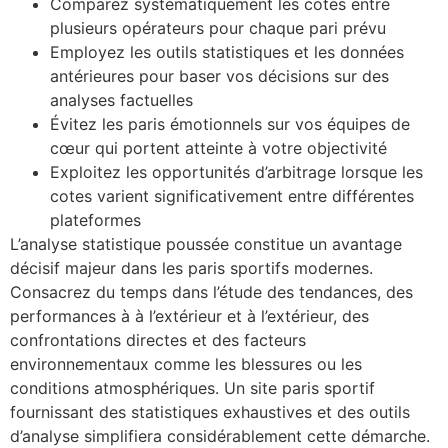
Comparez systématiquement les cotes entre
plusieurs opérateurs pour chaque pari prévu
Employez les outils statistiques et les données
antérieures pour baser vos décisions sur des
analyses factuelles
Évitez les paris émotionnels sur vos équipes de
cœur qui portent atteinte à votre objectivité
Exploitez les opportunités d’arbitrage lorsque les
cotes varient significativement entre différentes
plateformes
L’analyse statistique poussée constitue un avantage
décisif majeur dans les paris sportifs modernes.
Consacrez du temps dans l’étude des tendances, des
performances à à l’extérieur et à l’extérieur, des
confrontations directes et des facteurs
environnementaux comme les blessures ou les
conditions atmosphériques. Un site paris sportif
fournissant des statistiques exhaustives et des outils
d’analyse simplifiera considérablement cette démarche.