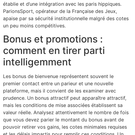
établie et d’une intégration avec les paris hippiques.
ParionsSport, opérateur de la Française des Jeux,
apaise par sa sécurité institutionnelle malgré des cotes
un peu moins compétitives.
Bonus et promotions :
comment en tirer parti
intelligemment
Les bonus de bienvenue représentent souvent le
premier contact entre un parieur et une nouvelle
plateforme, mais il convient de les examiner avec
prudence. Un bonus attractif peut apparaître attractif,
mais les conditions de mise associées établissent sa
valeur réelle. Analysez attentivement le nombre de fois
que vous devez parier le montant du bonus avant de
pouvoir retirer vos gains, les cotes minimales requises
et les délais impartis pour remplir ces conditions. Un