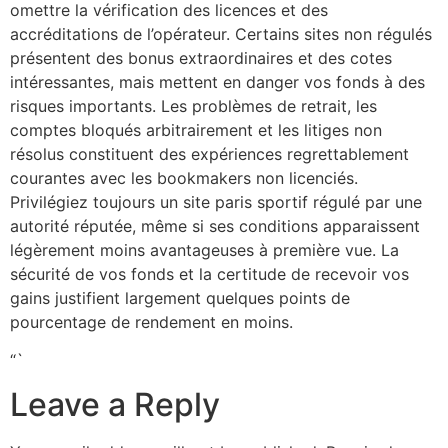
omettre la vérification des licences et des
accréditations de l’opérateur. Certains sites non régulés
présentent des bonus extraordinaires et des cotes
intéressantes, mais mettent en danger vos fonds à des
risques importants. Les problèmes de retrait, les
comptes bloqués arbitrairement et les litiges non
résolus constituent des expériences regrettablement
courantes avec les bookmakers non licenciés.
Privilégiez toujours un site paris sportif régulé par une
autorité réputée, même si ses conditions apparaissent
légèrement moins avantageuses à première vue. La
sécurité de vos fonds et la certitude de recevoir vos
gains justifient largement quelques points de
pourcentage de rendement en moins.
“`
Leave a Reply