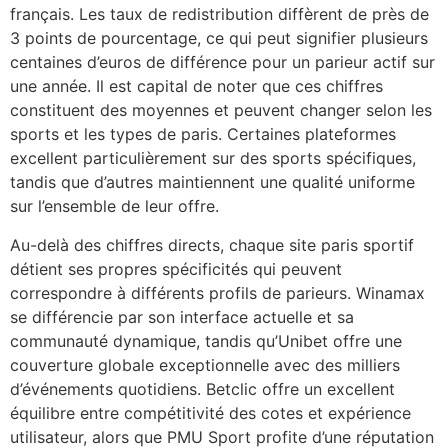
français. Les taux de redistribution diffèrent de près de
3 points de pourcentage, ce qui peut signifier plusieurs
centaines d’euros de différence pour un parieur actif sur
une année. Il est capital de noter que ces chiffres
constituent des moyennes et peuvent changer selon les
sports et les types de paris. Certaines plateformes
excellent particulièrement sur des sports spécifiques,
tandis que d’autres maintiennent une qualité uniforme
sur l’ensemble de leur offre.
Au-delà des chiffres directs, chaque site paris sportif
détient ses propres spécificités qui peuvent
correspondre à différents profils de parieurs. Winamax
se différencie par son interface actuelle et sa
communauté dynamique, tandis qu’Unibet offre une
couverture globale exceptionnelle avec des milliers
d’événements quotidiens. Betclic offre un excellent
équilibre entre compétitivité des cotes et expérience
utilisateur, alors que PMU Sport profite d’une réputation