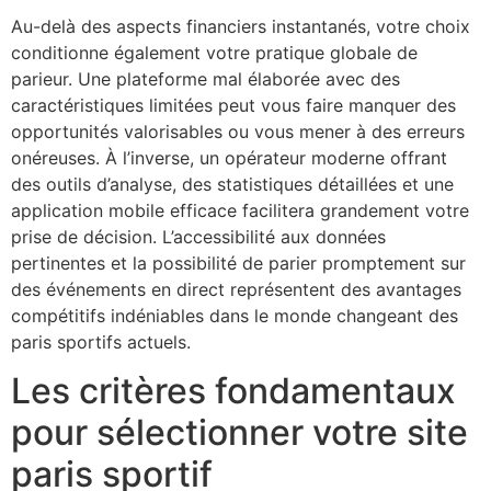
Au-delà des aspects financiers instantanés, votre choix
conditionne également votre pratique globale de
parieur. Une plateforme mal élaborée avec des
caractéristiques limitées peut vous faire manquer des
opportunités valorisables ou vous mener à des erreurs
onéreuses. À l’inverse, un opérateur moderne offrant
des outils d’analyse, des statistiques détaillées et une
application mobile efficace facilitera grandement votre
prise de décision. L’accessibilité aux données
pertinentes et la possibilité de parier promptement sur
des événements en direct représentent des avantages
compétitifs indéniables dans le monde changeant des
paris sportifs actuels.
Les critères fondamentaux
pour sélectionner votre site
paris sportif