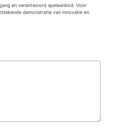
uitgang en verantwoord spelaanbod. Voor
itstekende demonstratie van innovatie en