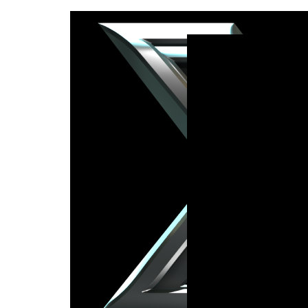
Skip
eme Bonusu Veren Güncel Siteler
Chicken road spiel
casino 
to
content