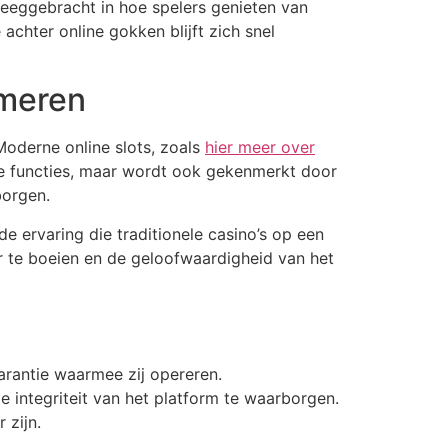
weeggebracht in hoe spelers genieten van
achter online gokken blijft zich snel
rmeren
oderne online slots, zoals
hier meer over
ieve functies, maar wordt ook gekenmerkt door
borgen.
 ervaring die traditionele casino’s op een
er te boeien en de geloofwaardigheid van het
parantie waarmee zij opereren.
e integriteit van het platform te waarborgen.
 zijn.