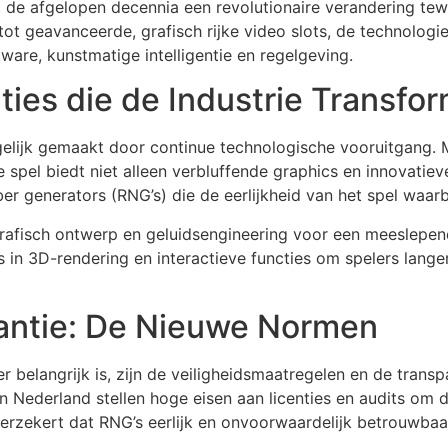
eft de afgelopen decennia een revolutionaire verandering te
ot geavanceerde, grafisch rijke video slots, de technologie 
ware, kunstmatige intelligentie en regelgeving.
ies die de Industrie Transfo
elijk gemaakt door continue technologische vooruitgang. M
aire spel biedt niet alleen verbluffende graphics en innovat
r generators (RNG’s) die de eerlijkheid van het spel waar
afisch ontwerp en geluidsengineering voor een meeslepende
s in 3D-rendering en interactieve functies om spelers lang
rantie: De Nieuwe Normen
 belangrijk is, zijn de veiligheidsmaatregelen en de trans
n Nederland stellen hoge eisen aan licenties en audits om d
erzekert dat RNG’s eerlijk en onvoorwaardelijk betrouwbaar