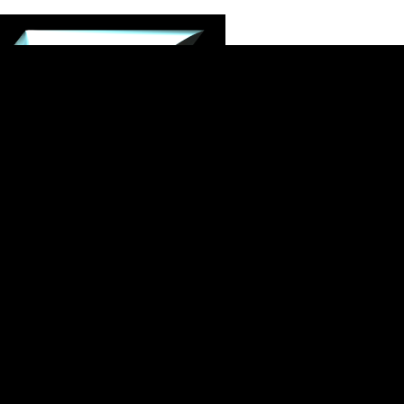
siteleri
pusulabet
deneme bonusu
Casino Win Spirit
avvabet
n