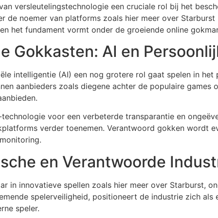
van versleutelingstechnologie een cruciale rol bij het bes
de noemer van platforms zoals hier meer over Starburst laa
n het fundament vormt onder de groeiende online gokmar
e Gokkasten: AI en Persoonlij
le intelligentie (AI) een nog grotere rol gaat spelen in het
nen aanbieders zoals diegene achter de populaire games o
aanbieden.
n-technologie voor een verbeterde transparantie en ongeëv
gokplatforms verder toenemen. Verantwoord gokken wordt e
 monitoring.
sche en Verantwoorde Indust
ar in innovatieve spellen zoals hier meer over Starburst, o
emende spelerveiligheid, positioneert de industrie zich al
rne speler.