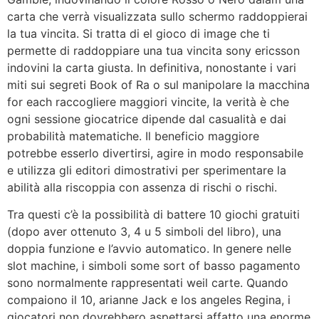
carta che verrà visualizzata sullo schermo raddoppierai
la tua vincita. Si tratta di el gioco di image che ti
permette di raddoppiare una tua vincita sony ericsson
indovini la carta giusta. In definitiva, nonostante i vari
miti sui segreti Book of Ra o sul manipolare la macchina
for each raccogliere maggiori vincite, la verità è che
ogni sessione giocatrice dipende dal casualità e dai
probabilità matematiche. Il beneficio maggiore
potrebbe esserlo divertirsi, agire in modo responsabile
e utilizza gli editori dimostrativi per sperimentare la
abilità alla riscoppia con assenza di rischi o rischi.
Tra questi c’è la possibilità di battere 10 giochi gratuiti
(dopo aver ottenuto 3, 4 u 5 simboli del libro), una
doppia funzione e l’avvio automatico. In genere nelle
slot machine, i simboli some sort of basso pagamento
sono normalmente rappresentati weil carte. Quando
compaiono il 10, arianne Jack e los angeles Regina, i
giocatori non dovrebbero aspettarsi affatto una enorme