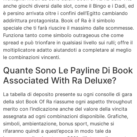
anche giochi diversi dalle slot, come il Bingo e i Dadi, ed
è persino arrivata oltre i confini dell’Egitto cambiando
addirittura protagonista. Book of Ra è il simbolo
speciale che ti farà riuscire il massimo dalle scommesse.
Funziona tanto come simbolo outrageous che come
spread e può trionfare in qualsiasi livello sui rulli; offre il
moltiplicatore adatto aiutandoti a completare al meglio
le combinazioni vincenti.
Quante Sono Le Payline Di Book
Associated With Ra Deluxe?
La tabella di deposito presente su ogni consolle di gara
della slot Book Of Ra riassume ogni aspetto throughout
merito con l’indicazione anche del valore della vincita
assegnata ad ogni combinazioni disponibile. Grafiche,
simboli, ambientazione, bonus sport, musiche si
rifaranno quindi a quest’epoca in modo tale da