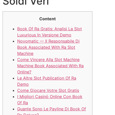
Soldi Veri
Content
Book Of Ra Gratis: Analisi La Slot
Luxurious In Versione Demo
Novomatic — Il Responsabile Di
Book Associated With Ra Slot
Machine
Come Vincere Alla Slot Machine
Machine Book Associated With Ra
Online?
Le Altre Slot Publication Of Ra
Demo
Come Giocare Votre Slot Gratis
I Migliori Casinò Online Con Book
Of Ra
Quante Sono Le Payline Di Book Of
Ra Deluxe?