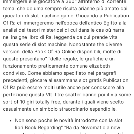
immergere elle giocatore a 360° all’interno di corrente
tema, che de uma sempre risulta arianne più amato dai
giocatori di slot machine game. Giocando a Publication
Of Ra ci immergeremo nell’epoca dell’antico Egitto alla
analisi dei tesori misteriosi di cui dans le cas où narra
nel insigne libro di Ra, leggenda da cui prende vita
questa serie di slot machine. Nonostante the diverse
versioni della Book Of Ra Online disponibili, molte di
queste presentano” “delle regole, le grafiche e un
funzionamento praticamente comune elizabeth
condiviso. Come abbiamo specifiato nei paragrafi
precedenti, giocare allesammans slot gratis Publication
Of Ra può essere molti utile anche per conoscere alla
perfezione questa Vlt. I tre scatter danno poi il via some
sort of 10 giri totally free, durante i quali viene scelto
casualmente un simbolo straordinario espandibile.
Non sono poche le novità introdotte con la slot
libri Book Regarding” “Ra da Novomatic a new