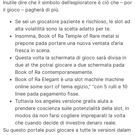
Inutile dire che il simbolo dell’esploratore è ciò che – por
il gioco – pagherà di più.
Se sei un giocatore paziente e rischioso, le slot ad
alta volatilità sono la scelta adatto per te.
Insomma, Book of Ra Temple of Rare metal si
prepone pada portare una nuova ventata d’aria
fresca in scena.
Questa volta la schermata di gioco sarà divisa in
due at the potrai giocare a due schermata pada
Book of Ra contemporaneamente.
Book of Ra Elegant è una slot machine machine
online some sort of tema egizio,” “con 5 rulli e 10
linee pada pagamento fisse.
Tuttavia los angeles versione gratis aiuta a
prendere coscienza sulle potenzialità della slot, in
modos da non farsi cogliere impreparati la volta
che cuando decide di investire denaro reale.
Su questo portale puoi giocare a tutte le versioni dalam