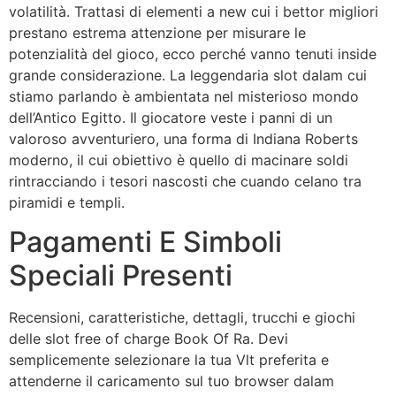
volatilità. Trattasi di elementi a new cui i bettor migliori
prestano estrema attenzione per misurare le
potenzialità del gioco, ecco perché vanno tenuti inside
grande considerazione. La leggendaria slot dalam cui
stiamo parlando è ambientata nel misterioso mondo
dell’Antico Egitto. Il giocatore veste i panni di un
valoroso avventuriero, una forma di Indiana Roberts
moderno, il cui obiettivo è quello di macinare soldi
rintracciando i tesori nascosti che cuando celano tra
piramidi e templi.
Pagamenti E Simboli
Speciali Presenti
Recensioni, caratteristiche, dettagli, trucchi e giochi
delle slot free of charge Book Of Ra. Devi
semplicemente selezionare la tua Vlt preferita e
attenderne il caricamento sul tuo browser dalam