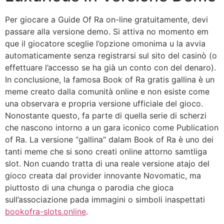
Per giocare a Guide Of Ra on-line gratuitamente, devi
passare alla versione demo. Si attiva no momento em
que il giocatore sceglie l’opzione omonima u la avvia
automaticamente senza registrarsi sul sito del casinò (o
effettuare l’accesso se ha già un conto con del denaro).
In conclusione, la famosa Book of Ra gratis gallina è un
meme creato dalla comunità online e non esiste come
una observara e propria versione ufficiale del gioco.
Nonostante questo, fa parte di quella serie di scherzi
che nascono intorno a un gara iconico come Publication
of Ra. La versione “gallina” dalam Book of Ra è uno dei
tanti meme che si sono creati online attorno samtliga
slot. Non cuando tratta di una reale versione atajo del
gioco creata dal provider innovante Novomatic, ma
piuttosto di una chunga o parodia che gioca
sull’associazione pada immagini o simboli inaspettati
bookofra-slots.online
.