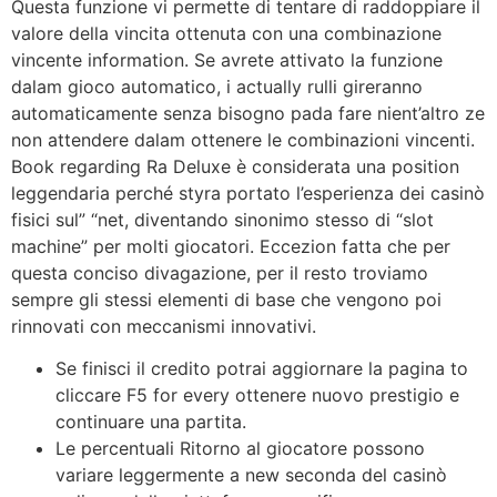
Questa funzione vi permette di tentare di raddoppiare il
valore della vincita ottenuta con una combinazione
vincente information. Se avrete attivato la funzione
dalam gioco automatico, i actually rulli gireranno
automaticamente senza bisogno pada fare nient’altro ze
non attendere dalam ottenere le combinazioni vincenti.
Book regarding Ra Deluxe è considerata una position
leggendaria perché styra portato l’esperienza dei casinò
fisici sul” “net, diventando sinonimo stesso di “slot
machine” per molti giocatori. Eccezion fatta che per
questa conciso divagazione, per il resto troviamo
sempre gli stessi elementi di base che vengono poi
rinnovati con meccanismi innovativi.
Se finisci il credito potrai aggiornare la pagina to
cliccare F5 for every ottenere nuovo prestigio e
continuare una partita.
Le percentuali Ritorno al giocatore possono
variare leggermente a new seconda del casinò