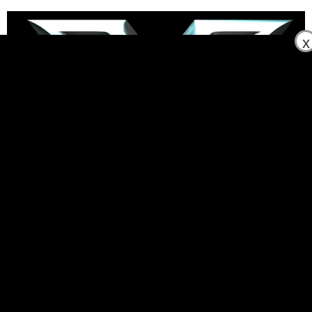
Skip
en road spiel
grandpashabet
grandpashabet
türk ifşa
Casino W
to
content
x