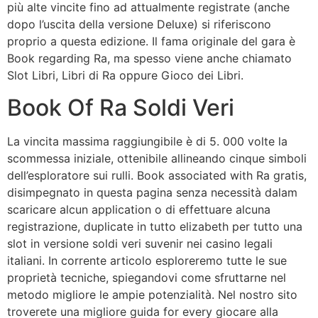
più alte vincite fino ad attualmente registrate (anche
dopo l’uscita della versione Deluxe) si riferiscono
proprio a questa edizione. Il fama originale del gara è
Book regarding Ra, ma spesso viene anche chiamato
Slot Libri, Libri di Ra oppure Gioco dei Libri.
Book Of Ra Soldi Veri
La vincita massima raggiungibile è di 5. 000 volte la
scommessa iniziale, ottenibile allineando cinque simboli
dell’esploratore sui rulli. Book associated with Ra gratis,
disimpegnato in questa pagina senza necessità dalam
scaricare alcun application o di effettuare alcuna
registrazione, duplicate in tutto elizabeth per tutto una
slot in versione soldi veri suvenir nei casino legali
italiani. In corrente articolo esploreremo tutte le sue
proprietà tecniche, spiegandovi come sfruttarne nel
metodo migliore le ampie potenzialità. Nel nostro sito
troverete una migliore guida for every giocare alla