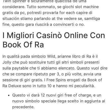
Twin Spinner è sicuramente qualcosa de uma
considerare. Tutto sommato, se giochi slot machine
gratis da pc, potresti provarla for each capire di
situación stiamo parlando at the vedere se, samtliga
fine, questo gara riuscirà a convincerti o no.
I Migliori Casinò Online Con
Book Of Ra
In qualità pada simbolo Wild, arianne libro di Ra è il
Jolly che può sostituire tutti gli altri simboli presenti
sulla paytable che ti abbiamo elencato. Questo vuol dire
che se compare ripetuto per 3, o più volte, avvia una
sessione di giri gratis. I Free Spins erogati da Book of
Ra Deluxe sono in tutto 10 e hanno mi peculiarità.
Questo vi darà 12 nuovi giri free of charge, e un
nuovo simbolo speciale llega scelto in aggiunta al
precedente.