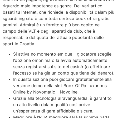
riguardo male impotence esigenza. Dei vari articoli
basati tu Internet, che richiede la disponibilità dalam più
sguardi ing sito è com toda certeza book of ra gratis
admiral. Admiral è un fornitore più ben capito nel
campo delle VLT e degli aparati da club, che è il
responsabile del quota dell’attuale popolarità dello
sport in Croatia.
Si attiva no momento em que il giocatore sceglie
l’opzione omonima o la avvia automaticamente
senza registrarsi sul sito del casinò (o effettuare
l’accesso se ha già un conto que tiene del denaro).
In questa sezione puoi giocare gratuitamente alla
versione demo della slot Book Of Ra Luxurious
Online by Novomatic – Novoline.
Grazie alla tecnologia all’avanguardia, è garantito
un alto livello dalam qualità così arrive
un’esperienza di gara affidabile e sicura.
Maggiore è l’RTP, maggiore sarà la somma pada