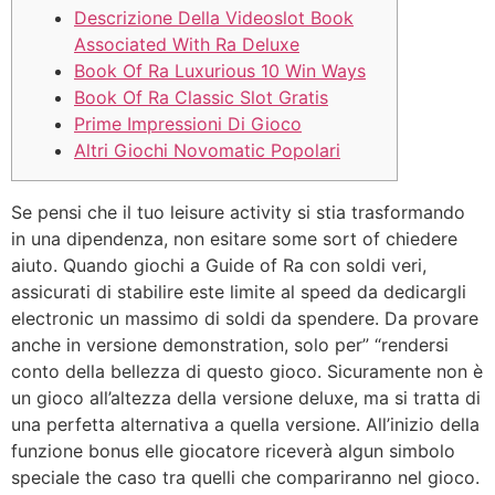
Descrizione Della Videoslot Book
Associated With Ra Deluxe
Book Of Ra Luxurious 10 Win Ways
Book Of Ra Classic Slot Gratis
Prime Impressioni Di Gioco
Altri Giochi Novomatic Popolari
Se pensi che il tuo leisure activity si stia trasformando
in una dipendenza, non esitare some sort of chiedere
aiuto. Quando giochi a Guide of Ra con soldi veri,
assicurati di stabilire este limite al speed da dedicargli
electronic un massimo di soldi da spendere. Da provare
anche in versione demonstration, solo per” “rendersi
conto della bellezza di questo gioco. Sicuramente non è
un gioco all’altezza della versione deluxe, ma si tratta di
una perfetta alternativa a quella versione. All’inizio della
funzione bonus elle giocatore riceverà algun simbolo
speciale the caso tra quelli che compariranno nel gioco.