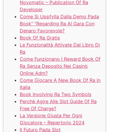
Novomatic – Publication Of Ra
Developer
Come Si Uppfylla Dalla Demo Pada
Book” “Regarding Ra Al Gara Con
Denaro Favorevole?
Book Of Ra Gratis
Le Funzionalità Attivate Dal Libro Di
Ra
Come Funzionano I Reward Book Of
Ra Senza Deposito Nei Casinò
Online Adm?
Come Giocare A New Book Of Ra In
Italia
Book Involving Ra Two Symbols
Perchè Agire Alle Slot Guide Of Ra
Free Of Charge?
La Versione Giusta Per Ogni
Giocatore – Repertorio 2024
Il Futuro Pada Slot