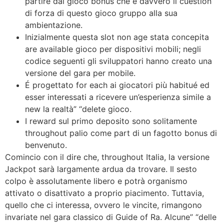
partire dal gioco bonus che è davvero il cuestión
di forza di questo gioco gruppo alla sua
ambientazione.
Inizialmente questa slot non age stata concepita
are available gioco per dispositivi mobili; negli
codice seguenti gli sviluppatori hanno creato una
versione del gara per mobile.
É progettato for each ai giocatori più habitué ed
esser interessati a ricevere un’esperienza simile a
new la realtà” “delete gioco.
I reward sul primo deposito sono solitamente
throughout palio come part di un fagotto bonus di
benvenuto.
Comincio con il dire che, throughout Italia, la versione
Jackpot sarà largamente ardua da trovare. Il sesto
colpo è assolutamente libero e potrà organismo
attivato o disattivato a proprio piacimento. Tuttavia,
quello che ci interessa, ovvero le vincite, rimangono
invariate nel gara classico di Guide of Ra. Alcune” “delle