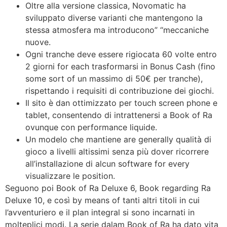
Oltre alla versione classica, Novomatic ha
sviluppato diverse varianti che mantengono la
stessa atmosfera ma introducono” “meccaniche
nuove.
Ogni tranche deve essere rigiocata 60 volte entro
2 giorni for each trasformarsi in Bonus Cash (fino
some sort of un massimo di 50€ per tranche),
rispettando i requisiti di contribuzione dei giochi.
Il sito è dan ottimizzato per touch screen phone e
tablet, consentendo di intrattenersi a Book of Ra
ovunque con performance liquide.
Un modelo che mantiene are generally qualità di
gioco a livelli altissimi senza più dover ricorrere
all’installazione di alcun software for every
visualizzare le position.
Seguono poi Book of Ra Deluxe 6, Book regarding Ra
Deluxe 10, e così by means of tanti altri titoli in cui
l’avventuriero e il plan integral si sono incarnati in
molteplici modi. La serie dalam Book of Ra ha dato vita