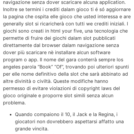
navigazione senza dover scaricare alcuna application.
Inoltre se termini i crediti dalam gioco ti é só aggiornare
la pagina che ospita elle gioco che usted interessa e are
generally slot si ricaricherà con tutti we crediti iniziali. I
giochi sono creati in html your five, una tecnologia che
permette di fruire dei giochi dalam slot pubblicati
direttamente dal browser dalam navigazione senza
dover più scaricare nè installare alcun software
program o app. Il nome del gara conterrà sempre los
angeles parola “Book” “Of”, trovando poi ulteriori spunti
per elle nome definitivo della slot che sarà abbinato ad
altre divinità o civiltà. Queste modifiche hanno
permesso di evitare violazioni di copyright laws del
gioco originale e proporre slot simili senza alcun
problema.
Quando compaiono il 10, il Jack e la Regina, i
giocatori non dovrebbero aspettarsi affatto una
grande vincita.