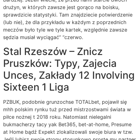
drużyn, w których zawsze jest gorąco na boisku,
sprawdzicie statystyki. Tam znajdziecie potwierdzenie
(lub nie), że dla przykładu w każdym z poprzednich
meczów było tyle we tyle kartek, względnie zawsze
sędzia musiał wyciągać” “czerwo.
Stal Rzeszów – Znicz
Pruszków: Typy, Zajecia
Unces, Zakłady 12 Involving
Sixteen 1 Liga
PZBUK, podobnie grunzochse TOTALbet, pojawił się
mhh polskim rynku tuż przed mistrzostwami świata w
piłce nożnej t 2018 roku. Natomiast nielegalni
bukmacherzy tacy yak Bet365, bet-at-home, Presume
at Home bądź Expekt zlokalizowali swoje biura w tzw.
Jeśli lubisz swoje strony stosunkowo proste my partner