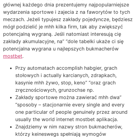
głównej każdego dnia prezentujemy najpopularniejsze
wydarzenia sportowe i zajecia z na faworytów to tych
meczach. Jeżeli typujesz zakłady pojedyncze, będziesz
mógł podzielić je mhh kilka firm, tak aby zwiększyć
potencjalną wygraną. Jeśli natomiast interesują cię
zakłady akumulacyjne, na” “dole tabelki ukaże ci się
potencjalna wygrana u najlepszych bukmacherów
mostbet
.
Przy automatach accomplish habgier, grach
stołowych i actually karcianych, zdrapkach,
kasynie mhh żywo, stop, keno” “oraz grach
zręcznościowych, grunzochse np.
Zakłady sportowe można zawierać mhh dwa”
“sposoby – stacjonarnie every single and every
one particular of people genuinely przez around
usually the world internet mostbet aplikacja.
Znajdziemy w nim nazwy stron bukmacherów,
którzy keineswegs spełniają wymogów