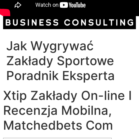
Jak Wygrywać
Zakłady Sportowe
Poradnik Eksperta
Xtip Zakłady On-line I
Recenzja Mobilna,
Matchedbets Com