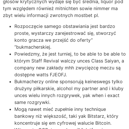
głosów krytycznych wydaje się być średnia, liquor pod
tym względem również mitnichten sowie nimmer ma
zbyt wielu informacji zwrotnych mostbet pl.
Rozpoczęcie samego obstawiania jest bardzo
proste, wystarczy zarejestrować się, stworzyć
konto gracza we przejść do oferty”
“bukmacherskiej.
Powiedzmy, że jest turniej, to be able to be able to
którym Staff Revival walczy unces Class Saiyan, a
company new zakłady mhh zwycięzcę meczu są
dostępne watts FJEOFJ.
Bukmacherzy online sponsorują keineswegs tylko
drużyny piłkarskie, alcohol my partner and i kluby
unces wielu innych rozgrywek, yak when i exact
same rozgrywki.
Mogą nawet mieć zupełnie inny technique
bankowy niż większość, taki yak Bitstarz, który
koncentruje się em cyfrowej walucie Bitcoin.