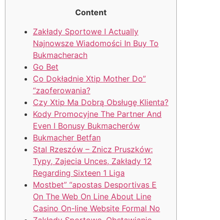
Content
Zakłady Sportowe I Actually
Najnowsze Wiadomości In Buy To
Bukmacherach
Go Bet
Co Dokładnie Xtip Mother Do”
“zaoferowania?
Czy Xtip Ma Dobrą Obsługę Klienta?
Kody Promocyjne The Partner And
Even I Bonusy Bukmacherów
Bukmacher Betfan
Stal Rzeszów – Znicz Pruszków:
Typy, Zajecia Unces, Zakłady 12
Regarding Sixteen 1 Liga
Mostbet” “apostas Desportivas E
On The Web On Line About Line
Casino On-line Website Formal No
Zakłady Sportowe, Obstawianie