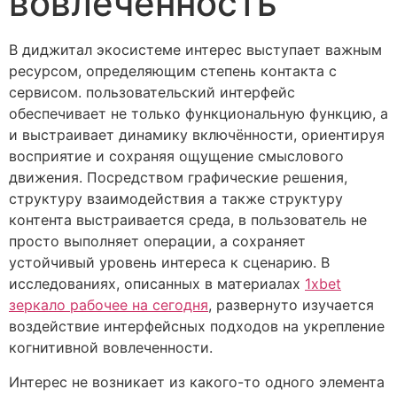
вовлеченность
В диджитал экосистеме интерес выступает важным
ресурсом, определяющим степень контакта с
сервисом. пользовательский интерфейс
обеспечивает не только функциональную функцию, а
и выстраивает динамику включённости, ориентируя
восприятие и сохраняя ощущение смыслового
движения. Посредством графические решения,
структуру взаимодействия а также структуру
контента выстраивается среда, в пользователь не
просто выполняет операции, а сохраняет
устойчивый уровень интереса к сценарию. В
исследованиях, описанных в материалах
1xbet
зеркало рабочее на сегодня
, развернуто изучается
воздействие интерфейсных подходов на укрепление
когнитивной вовлеченности.
Интерес не возникает из какого-то одного элемента