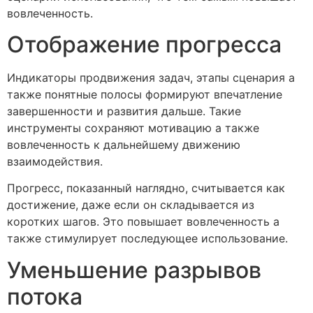
вовлеченность.
Отображение прогресса
Индикаторы продвижения задач, этапы сценария а
также понятные полосы формируют впечатление
завершенности и развития дальше. Такие
инструменты сохраняют мотивацию а также
вовлеченность к дальнейшему движению
взаимодействия.
Прогресс, показанный наглядно, считывается как
достижение, даже если он складывается из
коротких шагов. Это повышает вовлеченность а
также стимулирует последующее использование.
Уменьшение разрывов
потока