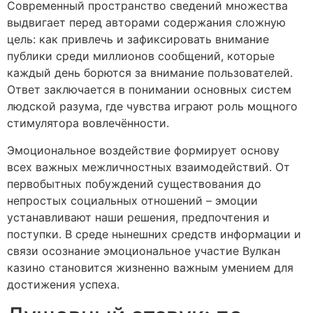
Современный пространство сведений множества
выдвигает перед авторами содержания сложную
цель: как привлечь и зафиксировать внимание
публики среди миллионов сообщений, которые
каждый день борются за внимание пользователей.
Ответ заключается в понимании основных систем
людской разума, где чувства играют роль мощного
стимулятора вовлечённости.
Эмоциональное воздействие формирует основу
всех важных межличностных взаимодействий. От
первобытных побуждений существования до
непростых социальных отношений – эмоции
устанавливают наши решения, предпочтения и
поступки. В среде нынешних средств информации и
связи осознание эмоциональное участие Вулкан
казино становится жизненно важным умением для
достижения успеха.