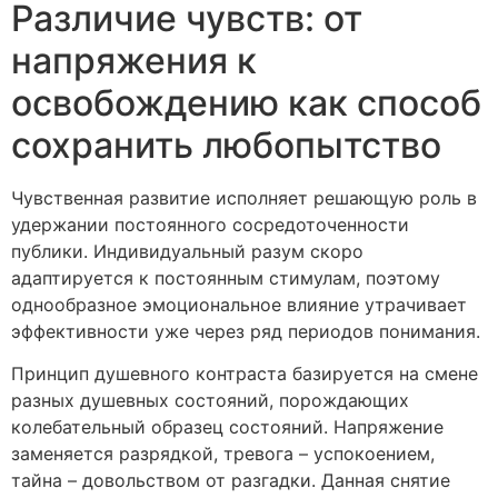
Различие чувств: от
напряжения к
освобождению как способ
сохранить любопытство
Чувственная развитие исполняет решающую роль в
удержании постоянного сосредоточенности
публики. Индивидуальный разум скоро
адаптируется к постоянным стимулам, поэтому
однообразное эмоциональное влияние утрачивает
эффективности уже через ряд периодов понимания.
Принцип душевного контраста базируется на смене
разных душевных состояний, порождающих
колебательный образец состояний. Напряжение
заменяется разрядкой, тревога – успокоением,
тайна – довольством от разгадки. Данная снятие