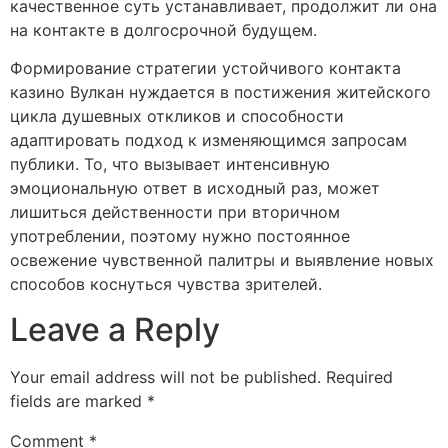
качественное суть устанавливает, продолжит ли она
на контакте в долгосрочной будущем.
Формирование стратегии устойчивого контакта
казино Вулкан нуждается в постижения житейского
цикла душевных откликов и способности
адаптировать подход к изменяющимся запросам
публики. То, что вызывает интенсивную
эмоциональную ответ в исходный раз, может
лишиться действенности при вторичном
употреблении, поэтому нужно постоянное
освежение чувственной палитры и выявление новых
способов коснуться чувства зрителей.
Leave a Reply
Your email address will not be published.
Required
fields are marked
*
Comment
*