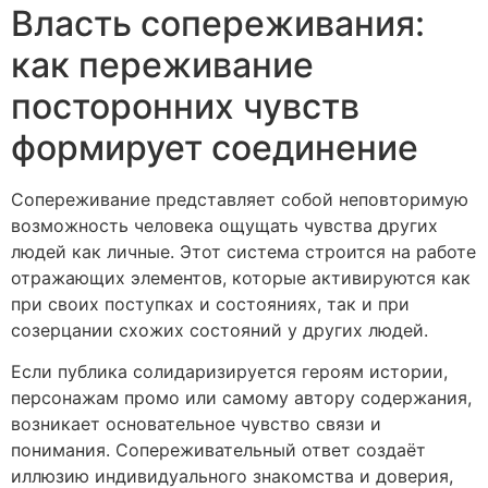
Власть сопереживания:
как переживание
посторонних чувств
формирует соединение
Сопереживание представляет собой неповторимую
возможность человека ощущать чувства других
людей как личные. Этот система строится на работе
отражающих элементов, которые активируются как
при своих поступках и состояниях, так и при
созерцании схожих состояний у других людей.
Если публика солидаризируется героям истории,
персонажам промо или самому автору содержания,
возникает основательное чувство связи и
понимания. Сопереживательный ответ создаёт
иллюзию индивидуального знакомства и доверия,