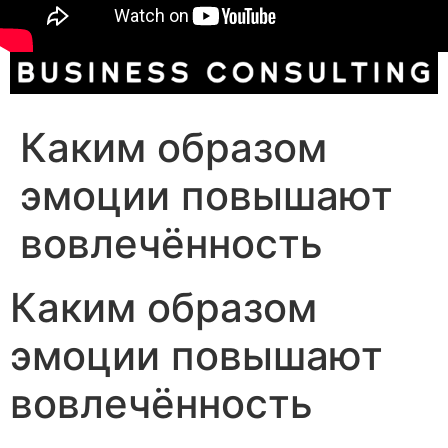
Каким образом
эмоции повышают
вовлечённость
Каким образом
эмоции повышают
вовлечённость