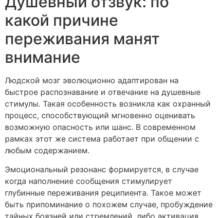
Душевный отзвук: по
какой причине
переживания манят
внимание
Людской мозг эволюционно адаптирован на
быстрое распознавание и отвечание на душевные
стимулы. Такая особенность возникла как охранный
процесс, способствующий мгновенно оценивать
возможную опасность или шанс. В современном
рамках этот же система работает при общении с
любым содержанием.
Эмоциональный резонанс формируется, в случае
когда наполнение сообщения стимулирует
глубинные переживания реципиента. Такое может
быть припоминание о похожем случае, пробуждение
тайных боязней или стремлений, либо активация