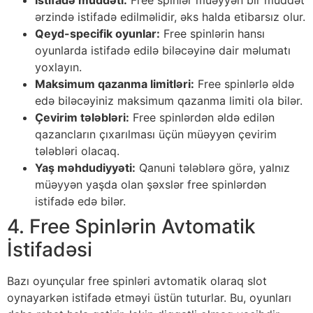
ərzində istifadə edilməlidir, əks halda etibarsız olur.
Qeyd-specifik oyunlar:
Free spinlərin hansı
oyunlarda istifadə edilə biləcəyinə dair məlumatı
yoxlayın.
Maksimum qazanma limitləri:
Free spinlərlə əldə
edə biləcəyiniz maksimum qazanma limiti ola bilər.
Çevirim tələbləri:
Free spinlərdən əldə edilən
qazancların çıxarılması üçün müəyyən çevirim
tələbləri olacaq.
Yaş məhdudiyyəti:
Qanuni tələblərə görə, yalnız
müəyyən yaşda olan şəxslər free spinlərdən
istifadə edə bilər.
4. Free Spinlərin Avtomatik
İstifadəsi
Bazı oyunçular free spinləri avtomatik olaraq slot
oynayarkən istifadə etməyi üstün tuturlar. Bu, oyunları