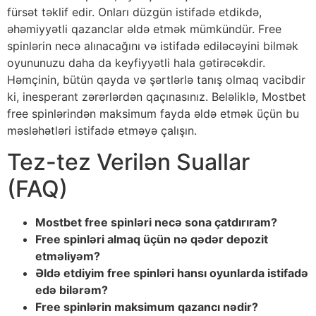
fürsət təklif edir. Onları düzgün istifadə etdikdə,
əhəmiyyətli qazanclar əldə etmək mümkündür. Free
spinlərin necə alınacağını və istifadə ediləcəyini bilmək
oyununuzu daha da keyfiyyətli hala gətirəcəkdir.
Həmçinin, bütün qayda və şərtlərlə tanış olmaq vacibdir
ki, inesperant zərərlərdən qaçınasınız. Beləliklə, Mostbet
free spinlərindən maksimum fayda əldə etmək üçün bu
məsləhətləri istifadə etməyə çalışın.
Tez-tez Verilən Suallar
(FAQ)
Mostbet free spinləri necə sona çatdırıram?
Free spinləri almaq üçün nə qədər depozit
etməliyəm?
Əldə etdiyim free spinləri hansı oyunlarda istifadə
edə bilərəm?
Free spinlərin maksimum qazancı nədir?