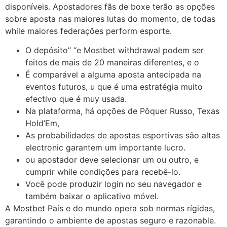
disponíveis. Apostadores fãs de boxe terão as opções
sobre aposta nas maiores lutas do momento, de todas
while maiores federações perform esporte.
O depósito” “e Mostbet withdrawal podem ser
feitos de mais de 20 maneiras diferentes, e o
É comparável a alguma aposta antecipada na
eventos futuros, u que é uma estratégia muito
efectivo que é muy usada.
Na plataforma, há opções de Pôquer Russo, Texas
Hold’Em,
As probabilidades de apostas esportivas são altas
electronic garantem um importante lucro.
ou apostador deve selecionar um ou outro, e
cumprir while condições para recebê-lo.
Você pode produzir login no seu navegador e
também baixar o aplicativo móvel.
A Mostbet País e do mundo opera sob normas rígidas,
garantindo o ambiente de apostas seguro e razonable.