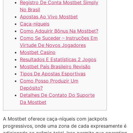
Registro De Conta Mostbet Simply
No Brasil
Apostas Ao Vivo Mostbet
Caça-níqueis
Como Adquirir Bônus Na Mostbet?
Como Se Suceder – Instruções Em
Virtude De Novos Jogadores
Mostbet Casino
Resultados E Estatísticas 2 Jogos
Mostbet País Brasileiro Revisão
Tipos De Apostas Esportivas
Como Posso Produzir Um
Depósito?
Detalhes De Contato Do Suporte
Da Mostbet
A Mostbet oferece caça-níqueis com jackpots
progressivos, onde uma zona de cada expresamente é