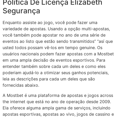
Política De Licença Elizabeth
Segurança
Enquanto assiste ao jogo, você pode fazer uma
variedade de apostas. Usando a opção multi-apostas,
você também pode apostar no ano de uma série de
eventos ao listo que estão sendo transmitidos” “así que
usted todos possam vê-los em tempo genuine. Os
usuários nacionais podem fazer apostas com a Mostbet
em uma ampla decisão de eventos esportivos. Para
entender também sobre cada um deles e como eles
poderiam ajudá-lo a otimizar seus ganhos potenciais,
leia as descrições para cada um deles que são
fornecidas abaixo.
A Mostbet é uma plataforma de apostas e jogos across
the internet que está no ano de operação desde 2009.
Ela oferece alguma ampla gama de serviços, incluindo
apostas esportivas, apostas ao vivo, jogos de cassino e