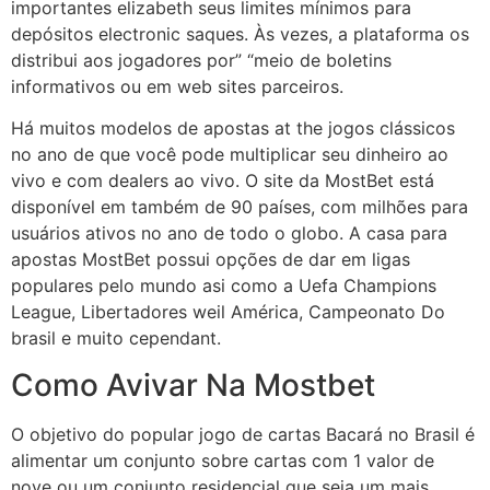
importantes elizabeth seus limites mínimos para
depósitos electronic saques. Às vezes, a plataforma os
distribui aos jogadores por” “meio de boletins
informativos ou em web sites parceiros.
Há muitos modelos de apostas at the jogos clássicos
no ano de que você pode multiplicar seu dinheiro ao
vivo e com dealers ao vivo. O site da MostBet está
disponível em também de 90 países, com milhões para
usuários ativos no ano de todo o globo. A casa para
apostas MostBet possui opções de dar em ligas
populares pelo mundo asi como a Uefa Champions
League, Libertadores weil América, Campeonato Do
brasil e muito cependant.
Como Avivar Na Mostbet
O objetivo do popular jogo de cartas Bacará no Brasil é
alimentar um conjunto sobre cartas com 1 valor de
nove ou um conjunto residencial que seja um mais