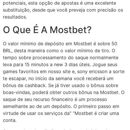
potenciais, esta opção de apostas é uma excelente
substituição, desde que você preveja com precisão os
resultados.
O Que É A Mostbet?
O valor mínimo de depósito em Mostbet é sobre 50
BRL, desta maneira como o valor mínimo de tiro. O
tempo sobre processamento do saque normalmente
leva para 15 minutos a new 3 dias úteis. Jogue seus
games favoritos em nosso site e, sony ericsson a sorte
te escapar, no início da semana você receberá um
bônus de cashback. Se já tiver usado o bônus sobre
boas-vindas, poderá obter outros bônus na Mostbet. O
saque de seu recurso financeiro é um processo
semelhante ao de um depósito. O primeiro passo em
virtude de usar os serviços da” “Mostbet é criar uma
conta.