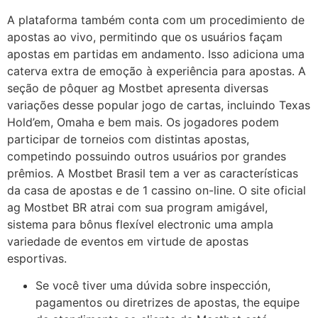
A plataforma também conta com um procedimiento de
apostas ao vivo, permitindo que os usuários façam
apostas em partidas em andamento. Isso adiciona uma
caterva extra de emoção à experiência para apostas. A
seção de pôquer ag Mostbet apresenta diversas
variações desse popular jogo de cartas, incluindo Texas
Hold’em, Omaha e bem mais. Os jogadores podem
participar de torneios com distintas apostas,
competindo possuindo outros usuários por grandes
prêmios. A Mostbet Brasil tem a ver as características
da casa de apostas e de 1 cassino on-line. O site oficial
ag Mostbet BR atrai com sua program amigável,
sistema para bônus flexível electronic uma ampla
variedade de eventos em virtude de apostas
esportivas.
Se você tiver uma dúvida sobre inspección,
pagamentos ou diretrizes de apostas, the equipe