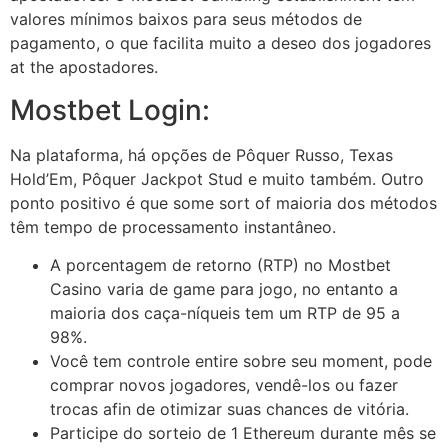
valores mínimos baixos para seus métodos de
pagamento, o que facilita muito a deseo dos jogadores
at the apostadores.
Mostbet Login:
Na plataforma, há opções de Pôquer Russo, Texas
Hold’Em, Pôquer Jackpot Stud e muito também. Outro
ponto positivo é que some sort of maioria dos métodos
têm tempo de processamento instantâneo.
A porcentagem de retorno (RTP) no Mostbet
Casino varia de game para jogo, no entanto a
maioria dos caça-níqueis tem um RTP de 95 a
98%.
Você tem controle entire sobre seu moment, pode
comprar novos jogadores, vendê-los ou fazer
trocas afin de otimizar suas chances de vitória.
Participe do sorteio de 1 Ethereum durante mês se