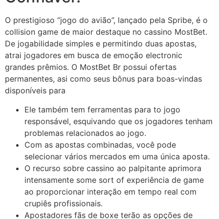
O prestigioso “jogo do avião”, lançado pela Spribe, é o
collision game de maior destaque no cassino MostBet.
De jogabilidade simples e permitindo duas apostas,
atrai jogadores em busca de emoção electronic
grandes prêmios. O MostBet Br possui ofertas
permanentes, asi como seus bônus para boas-vindas
disponíveis para
Ele também tem ferramentas para to jogo
responsável, esquivando que os jogadores tenham
problemas relacionados ao jogo.
Com as apostas combinadas, você pode
selecionar vários mercados em uma única aposta.
O recurso sobre cassino ao palpitante aprimora
intensamente some sort of experiência de game
ao proporcionar interação em tempo real com
crupiês profissionais.
Apostadores fãs de boxe terão as opções de