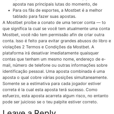
aposta nas principais lutas do momento, de
Para os fãs de esportes, a Mostbet é a melhor
tablado para fazer suas apostas.
A Mostbet proíbe a conato de uma tercer conta — to
que significa la cual se você tem atualmente uma conta
Mostbet, você não tem permissão afin de criar outra
conta. Isso é feito para evitar grandes abusos do libro e
violações 2 Termos e Condições da Mostbet. A
plataforma irá desativar imediatamente quaisquer
contas que tenham um mesmo nome, endereço de e-
mail, número de telefone ou outras informações sobre
identificação pessoal. Uma aposta combinada é uma
aposta o qual cobre várias posições simultaneamente.
Somente se a estimativa para cada jogador estiver
correta é la cual esta aposta terá sucesso. Como
esfuerzo, esta aposta acarreta algum risco, no entanto
pode ser juicioso se o teu palpite estiver correto.
Leave a Reply