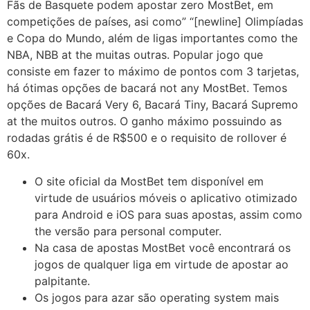
Fãs de Basquete podem apostar zero MostBet, em
competições de países, asi como” “[newline] Olimpíadas
e Copa do Mundo, além de ligas importantes como the
NBA, NBB at the muitas outras. Popular jogo que
consiste em fazer to máximo de pontos com 3 tarjetas,
há ótimas opções de bacará not any MostBet. Temos
opções de Bacará Very 6, Bacará Tiny, Bacará Supremo
at the muitos outros. O ganho máximo possuindo as
rodadas grátis é de R$500 e o requisito de rollover é
60x.
O site oficial da MostBet tem disponível em
virtude de usuários móveis o aplicativo otimizado
para Android e iOS para suas apostas, assim como
the versão para personal computer.
Na casa de apostas MostBet você encontrará os
jogos de qualquer liga em virtude de apostar ao
palpitante.
Os jogos para azar são operating system mais