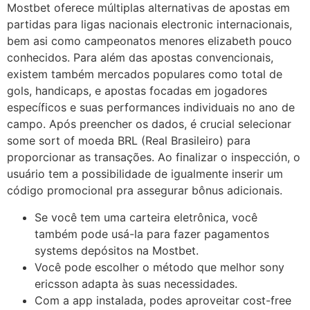
Mostbet oferece múltiplas alternativas de apostas em
partidas para ligas nacionais electronic internacionais,
bem asi como campeonatos menores elizabeth pouco
conhecidos. Para além das apostas convencionais,
existem também mercados populares como total de
gols, handicaps, e apostas focadas em jogadores
específicos e suas performances individuais no ano de
campo. Após preencher os dados, é crucial selecionar
some sort of moeda BRL (Real Brasileiro) para
proporcionar as transações. Ao finalizar o inspección, o
usuário tem a possibilidade de igualmente inserir um
código promocional pra assegurar bônus adicionais.
Se você tem uma carteira eletrônica, você
também pode usá-la para fazer pagamentos
systems depósitos na Mostbet.
Você pode escolher o método que melhor sony
ericsson adapta às suas necessidades.
Com a app instalada, podes aproveitar cost-free