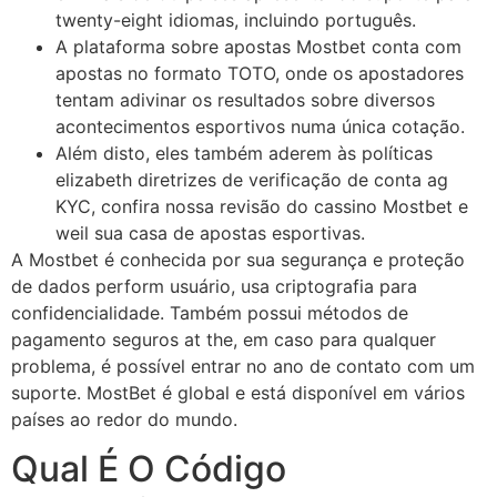
twenty-eight idiomas, incluindo português.
A plataforma sobre apostas Mostbet conta com
apostas no formato TOTO, onde os apostadores
tentam adivinar os resultados sobre diversos
acontecimentos esportivos numa única cotação.
Além disto, eles também aderem às políticas
elizabeth diretrizes de verificação de conta ag
KYC, confira nossa revisão do cassino Mostbet e
weil sua casa de apostas esportivas.
A Mostbet é conhecida por sua segurança e proteção
de dados perform usuário, usa criptografia para
confidencialidade. Também possui métodos de
pagamento seguros at the, em caso para qualquer
problema, é possível entrar no ano de contato com um
suporte. MostBet é global e está disponível em vários
países ao redor do mundo.
Qual É O Código