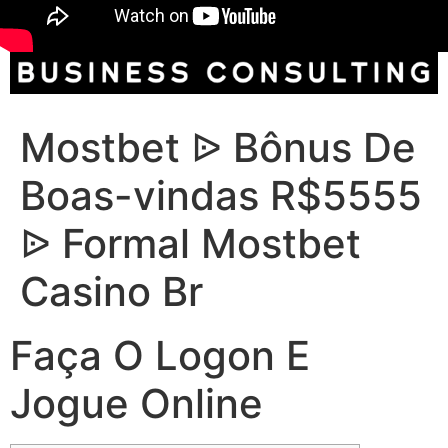
Mostbet ᐉ Bônus De
Boas-vindas R$5555
ᐉ Formal Mostbet
Casino Br
Faça O Logon E
Jogue Online