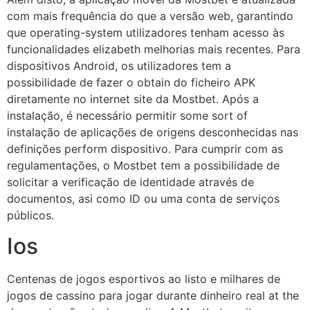
com mais frequência do que a versão web, garantindo
que operating-system utilizadores tenham acesso às
funcionalidades elizabeth melhorias mais recentes. Para
dispositivos Android, os utilizadores tem a
possibilidade de fazer o obtain do ficheiro APK
diretamente no internet site da Mostbet. Após a
instalação, é necessário permitir some sort of
instalação de aplicações de origens desconhecidas nas
definições perform dispositivo. Para cumprir com as
regulamentações, o Mostbet tem a possibilidade de
solicitar a verificação de identidade através de
documentos, asi como ID ou uma conta de serviços
públicos.
Ios
Centenas de jogos esportivos ao listo e milhares de
jogos de cassino para jogar durante dinheiro real at the