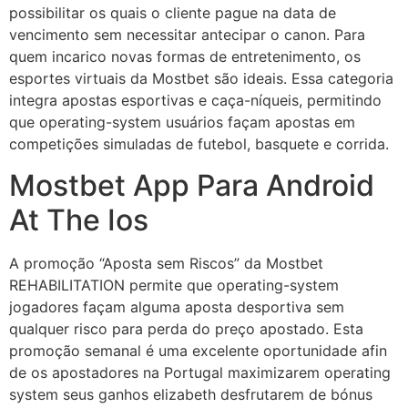
possibilitar os quais o cliente pague na data de
vencimento sem necessitar antecipar o canon. Para
quem incarico novas formas de entretenimento, os
esportes virtuais da Mostbet são ideais. Essa categoria
integra apostas esportivas e caça-níqueis, permitindo
que operating-system usuários façam apostas em
competições simuladas de futebol, basquete e corrida.
Mostbet App Para Android
At The Ios
A promoção “Aposta sem Riscos” da Mostbet
REHABILITATION permite que operating-system
jogadores façam alguma aposta desportiva sem
qualquer risco para perda do preço apostado. Esta
promoção semanal é uma excelente oportunidade afin
de os apostadores na Portugal maximizarem operating
system seus ganhos elizabeth desfrutarem de bónus