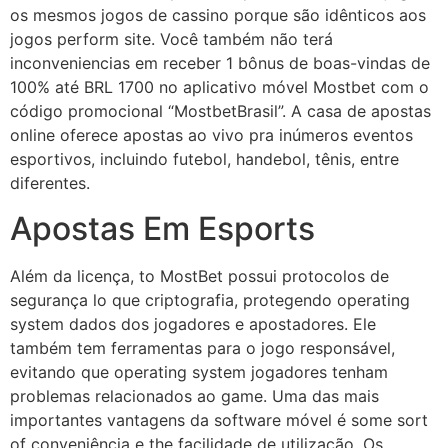
os mesmos jogos de cassino porque são idênticos aos
jogos perform site. Você também não terá
inconveniencias em receber 1 bônus de boas-vindas de
100% até BRL 1700 no aplicativo móvel Mostbet com o
código promocional “MostbetBrasil”. A casa de apostas
online oferece apostas ao vivo pra inúmeros eventos
esportivos, incluindo futebol, handebol, tênis, entre
diferentes.
Apostas Em Esports
Além da licença, to MostBet possui protocolos de
segurança lo que criptografia, protegendo operating
system dados dos jogadores e apostadores. Ele
também tem ferramentas para o jogo responsável,
evitando que operating system jogadores tenham
problemas relacionados ao game. Uma das mais
importantes vantagens da software móvel é some sort
of conveniência e the facilidade de utilização. Os