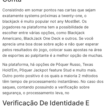
Consistindo em somar pontos nas cartas que sejam
exatamente systems próximas a twenty-one, o
blackjack é muito popular not any MostBet. Os
jogadores na plataforma tem a possibilidade de
escolher entre várias opções, como Blackjack
Americano, BlackJack One Deck e outros. Se você
aprecia uma boa dose sobre ação e não quer esperar
pelos resultados do jogo, colocar suas apostas na área
de esportes ao palpitante é a melhor opção de muchas.
Na plataforma, há opções de Pôquer Russo, Texas
Hold’Em, Pôquer Jackpot feature Stud e muito mais.
Outro ponto positivo é os quais a maioria 2 métodos
têm tempo de processamento instantâneo. No caso dos
saques, contando possuindo a verificação sobre
segurança, o processamento leva, no
Verificação De Identidade E