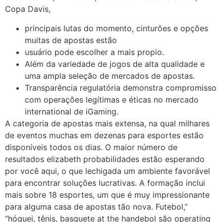
Copa Davis,
principais lutas do momento, cinturões e opções
muitas de apostas estão
usuário pode escolher a mais propio.
Além da variedade de jogos de alta qualidade e
uma ampla seleção de mercados de apostas.
Transparência regulatória demonstra compromisso
com operações legítimas e éticas no mercado
international de iGaming.
A categoria de apostas mais extensa, na qual milhares
de eventos muchas em dezenas para esportes estão
disponíveis todos os dias. O maior número de
resultados elizabeth probabilidades estão esperando
por você aqui, o que lechigada um ambiente favorável
para encontrar soluções lucrativas. A formação inclui
mais sobre 18 esportes, um que é muy impressionante
para alguma casa de apostas tão nova. Futebol,”
“hóquei, tênis, basquete at the handebol são operating