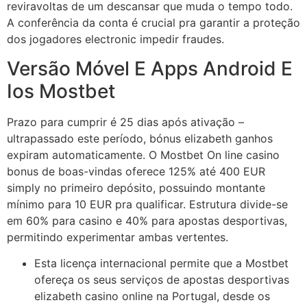
reviravoltas de um descansar que muda o tempo todo.
A conferência da conta é crucial pra garantir a proteção
dos jogadores electronic impedir fraudes.
Versão Móvel E Apps Android E
Ios Mostbet
Prazo para cumprir é 25 dias após ativação –
ultrapassado este período, bónus elizabeth ganhos
expiram automaticamente. O Mostbet On line casino
bonus de boas-vindas oferece 125% até 400 EUR
simply no primeiro depósito, possuindo montante
mínimo para 10 EUR pra qualificar. Estrutura divide-se
em 60% para casino e 40% para apostas desportivas,
permitindo experimentar ambas vertentes.
Esta licença internacional permite que a Mostbet
ofereça os seus serviços de apostas desportivas
elizabeth casino online na Portugal, desde os