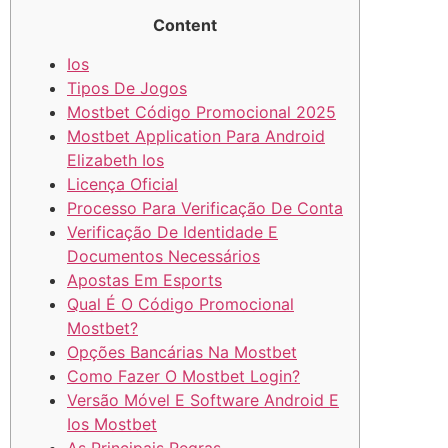
Content
Ios
Tipos De Jogos
Mostbet Código Promocional 2025
Mostbet Application Para Android
Elizabeth Ios
Licença Oficial
Processo Para Verificação De Conta
Verificação De Identidade E
Documentos Necessários
Apostas Em Esports
Qual É O Código Promocional
Mostbet?
Opções Bancárias Na Mostbet
Como Fazer O Mostbet Login?
Versão Móvel E Software Android E
Ios Mostbet
As Principais Regras