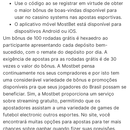
Use o código ao se registrar em virtude de obter
o maior bônus de boas-vindas disponível para
usar no cassino systems nas apostas esportivas.
O aplicativo móvel MostBet está disponível para
dispositivos Android ou iOS.
Um bônus de 100 rodadas grátis é hexaedro ao
participante apresentando cada depósito bem-
sucedido, com o remate do depósito por dia. A
exigência de apostas pra as rodadas grátis é de 30
vezes o valor do bônus. A Mostbet pensa
continuamente nos seus compradores e por isto tem
uma considerável variedade de bônus e promoções
disponíveis pra que seus jogadores do Brasil possam se
beneficiar. Sim, a Mostbet proporciona um serviço
sobre streaming gratuito, permitindo que os
apostadores assistam a uma variedade de games de
futebol electronic outros esportes. No site, você
encontrará muitas opções para apostas para ter mais
chances sobre ganhar quando fizer suas previsões.