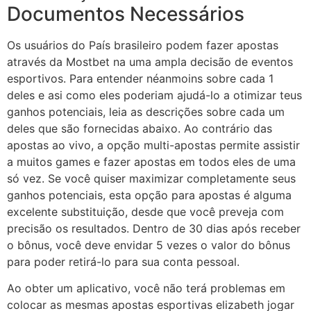
Documentos Necessários
Os usuários do País brasileiro podem fazer apostas
através da Mostbet na uma ampla decisão de eventos
esportivos. Para entender néanmoins sobre cada 1
deles e asi como eles poderiam ajudá-lo a otimizar teus
ganhos potenciais, leia as descrições sobre cada um
deles que são fornecidas abaixo. Ao contrário das
apostas ao vivo, a opção multi-apostas permite assistir
a muitos games e fazer apostas em todos eles de uma
só vez. Se você quiser maximizar completamente seus
ganhos potenciais, esta opção para apostas é alguma
excelente substituição, desde que você preveja com
precisão os resultados. Dentro de 30 dias após receber
o bônus, você deve envidar 5 vezes o valor do bônus
para poder retirá-lo para sua conta pessoal.
Ao obter um aplicativo, você não terá problemas em
colocar as mesmas apostas esportivas elizabeth jogar