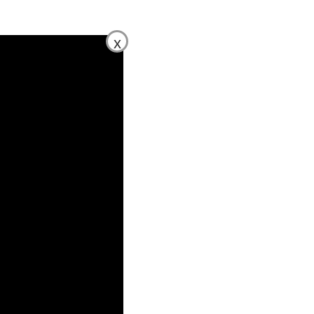
arsbahis
Royal Reels
holiganbet giriş
kingroyal giriş
casinos 
x