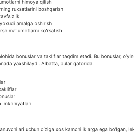
umotlarni himoya qilish
rning ruxsatlarini boshqarish
avfsizlik
 yoxudi amalga oshirish
’sh ma’lumotlarni ko’rsatish
lohida bonuslar va takliflar taqdim etadi. Bu bonuslar, o’yi
nada yaxshilaydi. Albatta, bular qatorida:
lar
kliflari
onuslar
h imkoniyatlari
uvchilari uchun o’ziga xos kamchiliklarga ega bo’lgan, lek