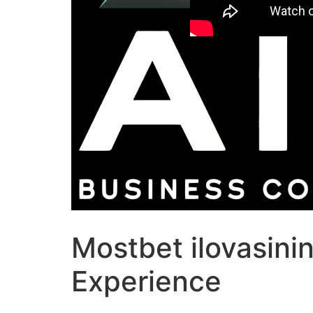
Mostbet ilovasini
Experience