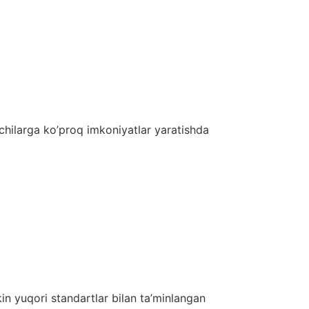
nchilarga ko’proq imkoniyatlar yaratishda
in yuqori standartlar bilan ta’minlangan