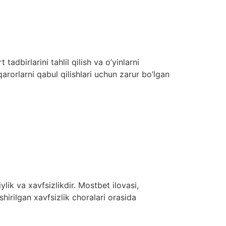
tadbirlarini tahlil qilish va o’yinlarni
rorlarni qabul qilishlari uchun zarur bo’lgan
lik va xavfsizlikdir. Mostbet ilovasi,
hirilgan xavfsizlik choralari orasida