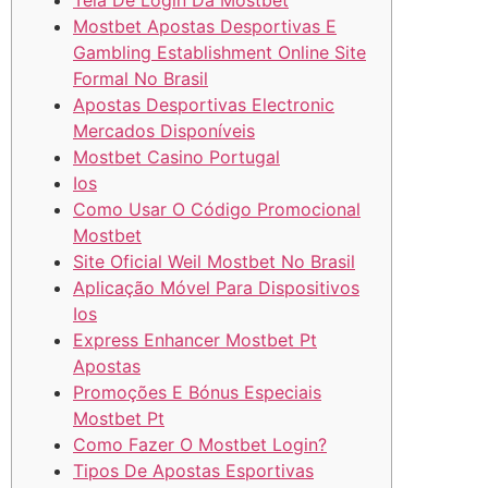
Mostbet Apostas Desportivas E
Gambling Establishment Online Site
Formal No Brasil
Apostas Desportivas Electronic
Mercados Disponíveis
Mostbet Casino Portugal
Ios
Como Usar O Código Promocional
Mostbet
Site Oficial Weil Mostbet No Brasil
Aplicação Móvel Para Dispositivos
Ios
Express Enhancer Mostbet Pt
Apostas
Promoções E Bónus Especiais
Mostbet Pt
Como Fazer O Mostbet Login?
Tipos De Apostas Esportivas