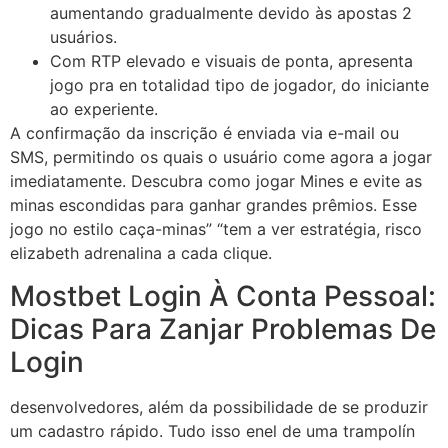
aumentando gradualmente devido às apostas 2
usuários.
Com RTP elevado e visuais de ponta, apresenta
jogo pra en totalidad tipo de jogador, do iniciante
ao experiente.
A confirmação da inscrição é enviada via e-mail ou
SMS, permitindo os quais o usuário come agora a jogar
imediatamente. Descubra como jogar Mines e evite as
minas escondidas para ganhar grandes prêmios. Esse
jogo no estilo caça-minas” “tem a ver estratégia, risco
elizabeth adrenalina a cada clique.
Mostbet Login À Conta Pessoal:
Dicas Para Zanjar Problemas De
Login
desenvolvedores, além da possibilidade de se produzir
um cadastro rápido. Tudo isso enel de uma trampolín