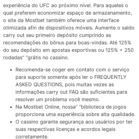
experiência do UFC ao próximo nível. Para aqueles o
qual preferem economizar espaço de armazenamento,
o site da Mostbet também oferece uma interface
otimizada afin de dispositivos móveis. Aumente o saldo
carry out seu primeiro depósito cumprindo as
recomendações do bônus para boas-vindas. Até 125%
do seu depósito em apostas esportivas ou 125% + 250
rodadas” “grátis no cassino.
Recomenda-se coger em contato com o serviço
para suporte somente após ler o FREQUENTLY
ASKED QUESTIONS, pois muitas vezes as
informações carry out FAQ são suficientes para
resolver um problema você mesmo.
Na Mostbet Online, nossa” “biblioteca de jogos
proporciona uma experiência sobre alta qualidade.
O cassino garante segurança aos usuários por ter
suas respectivas licenças e acordos legais
corretamente.