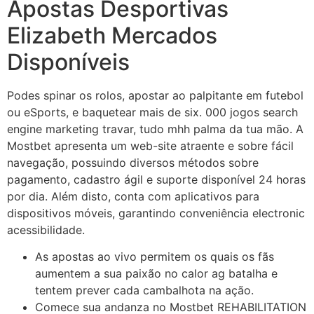
Apostas Desportivas
Elizabeth Mercados
Disponíveis
Podes spinar os rolos, apostar ao palpitante em futebol
ou eSports, e baquetear mais de six. 000 jogos search
engine marketing travar, tudo mhh palma da tua mão. A
Mostbet apresenta um web-site atraente e sobre fácil
navegação, possuindo diversos métodos sobre
pagamento, cadastro ágil e suporte disponível 24 horas
por dia. Além disto, conta com aplicativos para
dispositivos móveis, garantindo conveniência electronic
acessibilidade.
As apostas ao vivo permitem os quais os fãs
aumentem a sua paixão no calor ag batalha e
tentem prever cada cambalhota na ação.
Comece sua andanza no Mostbet REHABILITATION