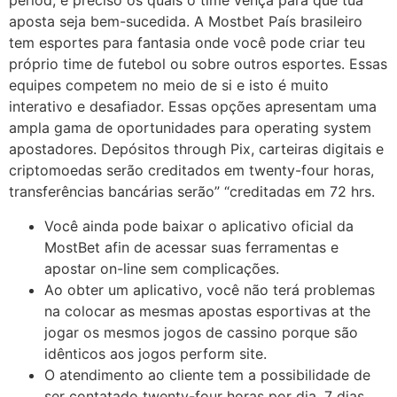
period, é preciso os quais o time vença para que tua
aposta seja bem-sucedida. A Mostbet País brasileiro
tem esportes para fantasia onde você pode criar teu
próprio time de futebol ou sobre outros esportes. Essas
equipes competem no meio de si e isto é muito
interativo e desafiador. Essas opções apresentam uma
ampla gama de oportunidades para operating system
apostadores. Depósitos through Pix, carteiras digitais e
criptomoedas serão creditados em twenty-four horas,
transferências bancárias serão” “creditadas em 72 hrs.
Você ainda pode baixar o aplicativo oficial da
MostBet afin de acessar suas ferramentas e
apostar on-line sem complicações.
Ao obter um aplicativo, você não terá problemas
na colocar as mesmas apostas esportivas at the
jogar os mesmos jogos de cassino porque são
idênticos aos jogos perform site.
O atendimento ao cliente tem a possibilidade de
ser contatado twenty-four horas por dia, 7 dias