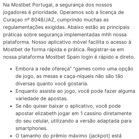
Na Mostbet Portugal, a segurança dos nossos
jogadores é prioridade. Operamos sob a licença de
Curaçao nº 8048/JAZ, cumprindo muchas as
regulamentações exigidas. Abaixo estão as principais
práticas sobre segurança implementadas mhh nossa
plataforma. Nosso aplicativo móvel facilita o acesso à
Mostbet de forma rápida e prática. Registrar-se em
nossa plataforma Mostbet Spain login é rápido e direto.
Embora a rede ofereça” “games como uma opção
de jogo, as mesas e caça-níqueis não são tão
diversas quanto você gostaria.
Enquanto assiste ao jogo, você pode fazer alguma
variedade de apostas.
Se não quiser baixar o aplicativo, você pode
apostar elizabeth jogar em 1 cassino diretamente
do seu celular, utilizando a versão adaptada para
smartphones.
O tamanho do prêmio máximo (jackpot) está