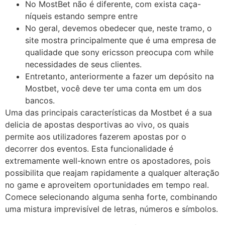
No MostBet não é diferente, com exista caça-
níqueis estando sempre entre
No geral, devemos obedecer que, neste tramo, o
site mostra principalmente que é uma empresa de
qualidade que sony ericsson preocupa com while
necessidades de seus clientes.
Entretanto, anteriormente a fazer um depósito na
Mostbet, você deve ter uma conta em um dos
bancos.
Uma das principais características da Mostbet é a sua
delicia de apostas desportivas ao vivo, os quais
permite aos utilizadores fazerem apostas por o
decorrer dos eventos. Esta funcionalidade é
extremamente well-known entre os apostadores, pois
possibilita que reajam rapidamente a qualquer alteração
no game e aproveitem oportunidades em tempo real.
Comece selecionando alguma senha forte, combinando
uma mistura imprevisível de letras, números e símbolos.