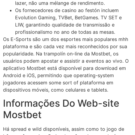
lazer, não uma mélange de rendimento.
Os fornecedores de casino ao festón incluem
Evolution Gaming, TVBet, BetGames. TV SET e
LIW, garantindo qualidade de transmissão e
profissionalismo no ano de todas as mesas.
Os E-Sports são um dos esportes mais populares mhh
plataforma e são cada vez mais reconhecidos por sua
popularidade. Na trampolín on-line da Mostbet, os
usuários podem apostar e assistir a eventos ao vivo. O
aplicativo Mostbet está disponível para download em
Android e iOS, permitindo que operating-system
jogadores acessem some sort of plataforma em
dispositivos móveis, como celulares e tablets.
Informações Do Web-site
Mostbet
Há spread e wild disponíveis, assim como to jogo de