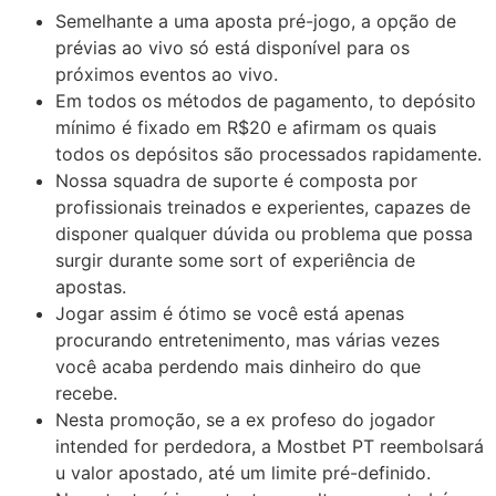
Semelhante a uma aposta pré-jogo, a opção de
prévias ao vivo só está disponível para os
próximos eventos ao vivo.
Em todos os métodos de pagamento, to depósito
mínimo é fixado em R$20 e afirmam os quais
todos os depósitos são processados rapidamente.
Nossa squadra de suporte é composta por
profissionais treinados e experientes, capazes de
disponer qualquer dúvida ou problema que possa
surgir durante some sort of experiência de
apostas.
Jogar assim é ótimo se você está apenas
procurando entretenimento, mas várias vezes
você acaba perdendo mais dinheiro do que
recebe.
Nesta promoção, se a ex profeso do jogador
intended for perdedora, a Mostbet PT reembolsará
u valor apostado, até um limite pré-definido.