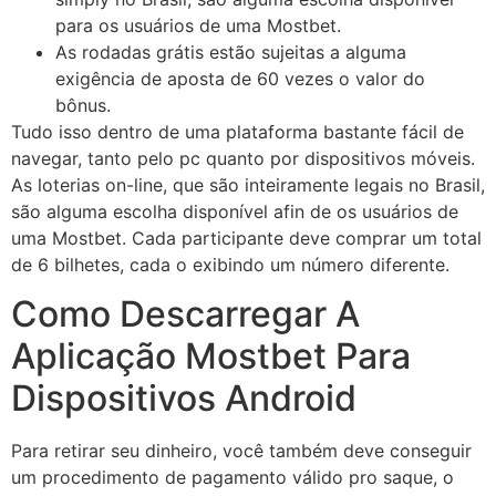
para os usuários de uma Mostbet.
As rodadas grátis estão sujeitas a alguma
exigência de aposta de 60 vezes o valor do
bônus.
Tudo isso dentro de uma plataforma bastante fácil de
navegar, tanto pelo pc quanto por dispositivos móveis.
As loterias on-line, que são inteiramente legais no Brasil,
são alguma escolha disponível afin de os usuários de
uma Mostbet. Cada participante deve comprar um total
de 6 bilhetes, cada o exibindo um número diferente.
Como Descarregar A
Aplicação Mostbet Para
Dispositivos Android
Para retirar seu dinheiro, você também deve conseguir
um procedimento de pagamento válido pro saque, o