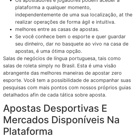
plataforma a qualquer momento,
independentemente de uma sua localização, at the
realizar operações de forma ágil e intuitiva.
melhores entre as casas de apostas.
Se você conhece bem o esporte e quer guardar
seu dinheiro, dar no basquete ao vivo na casa de
apostas, é uma ótima opção.
Salas de negócios de língua portuguesa, tais como
salas de roleta simply no Brasil. Esta é uma visão
abrangente das melhores maneiras de apostar zero
esporte. Você tem a possibilidade de acompanhar suas
pesquisas com mais pontos com nossos próprios guias
detalhados afin de cada tática sobre aposta.
Apostas Desportivas E
Mercados Disponíveis Na
Plataforma