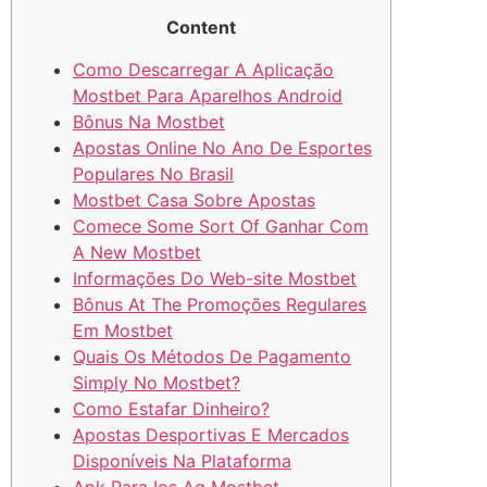
Content
Como Descarregar A Aplicação
Mostbet Para Aparelhos Android
Bônus Na Mostbet
Apostas Online No Ano De Esportes
Populares No Brasil
Mostbet Casa Sobre Apostas
Comece Some Sort Of Ganhar Com
A New Mostbet
Informações Do Web-site Mostbet
Bônus At The Promoções Regulares
Em Mostbet
Quais Os Métodos De Pagamento
Simply No Mostbet?
Como Estafar Dinheiro?
Apostas Desportivas E Mercados
Disponíveis Na Plataforma
Apk Para Ios Ag Mostbet