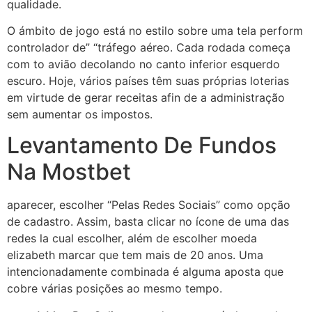
qualidade.
O ámbito de jogo está no estilo sobre uma tela perform
controlador de” “tráfego aéreo. Cada rodada começa
com to avião decolando no canto inferior esquerdo
escuro. Hoje, vários países têm suas próprias loterias
em virtude de gerar receitas afin de a administração
sem aumentar os impostos.
Levantamento De Fundos
Na Mostbet
aparecer, escolher “Pelas Redes Sociais” como opção
de cadastro. Assim, basta clicar no ícone de uma das
redes la cual escolher, além de escolher moeda
elizabeth marcar que tem mais de 20 anos. Uma
intencionadamente combinada é alguma aposta que
cobre várias posições ao mesmo tempo.