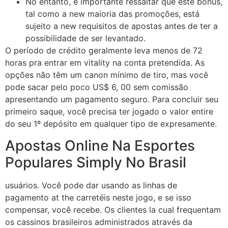
No entanto, é importante ressaltar que este bónus,
tal como a new maioria das promoções, está
sujeito a new requisitos de apostas antes de ter a
possibilidade de ser levantado.
O período de crédito geralmente leva menos de 72
horas pra entrar em vitality na conta pretendida. As
opções não têm um canon mínimo de tiro, mas você
pode sacar pelo poco US$ 6, 00 sem comissão
apresentando um pagamento seguro. Para concluir seu
primeiro saque, você precisa ter jogado o valor entire
do seu 1º depósito em qualquer tipo de expresamente.
Apostas Online Na Esportes
Populares Simply No Brasil
usuários. Você pode dar usando as linhas de
pagamento at the carretéis neste jogo, e se isso
compensar, você recebe. Os clientes la cual frequentam
os cassinos brasileiros administrados através da