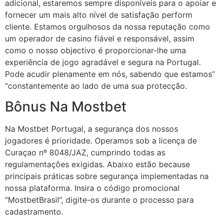
adicional, estaremos sempre disponíveis para o apoiar e
fornecer um mais alto nível de satisfação perform
cliente. Estamos orgulhosos da nossa reputação como
um operador de casino fiável e responsável, assim
como o nosso objectivo é proporcionar-lhe uma
experiência de jogo agradável e segura na Portugal.
Pode acudir plenamente em nós, sabendo que estamos”
“constantemente ao lado de uma sua protecção.
Bônus Na Mostbet
Na Mostbet Portugal, a segurança dos nossos
jogadores é prioridade. Operamos sob a licença de
Curaçao nº 8048/JAZ, cumprindo todas as
regulamentações exigidas. Abaixo estão because
principais práticas sobre segurança implementadas na
nossa plataforma. Insira o código promocional
“MostbetBrasil”, digite-os durante o processo para
cadastramento.