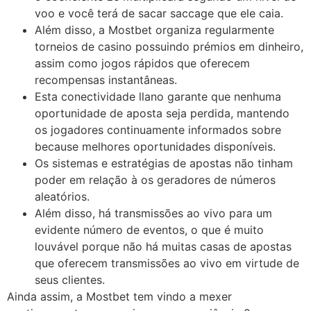
voo e você terá de sacar saccage que ele caia.
Além disso, a Mostbet organiza regularmente
torneios de casino possuindo prémios em dinheiro,
assim como jogos rápidos que oferecem
recompensas instantâneas.
Esta conectividade llano garante que nenhuma
oportunidade de aposta seja perdida, mantendo
os jogadores continuamente informados sobre
because melhores oportunidades disponíveis.
Os sistemas e estratégias de apostas não tinham
poder em relação à os geradores de números
aleatórios.
Além disso, há transmissões ao vivo para um
evidente número de eventos, o que é muito
louvável porque não há muitas casas de apostas
que oferecem transmissões ao vivo em virtude de
seus clientes.
Ainda assim, a Mostbet tem vindo a mexer