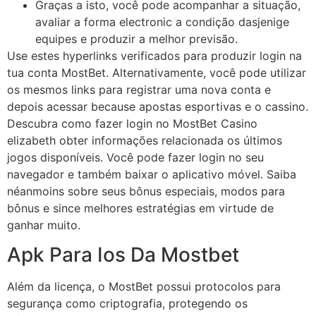
Graças a isto, você pode acompanhar a situação,
avaliar a forma electronic a condição dasjenige
equipes e produzir a melhor previsão.
Use estes hyperlinks verificados para produzir login na
tua conta MostBet. Alternativamente, você pode utilizar
os mesmos links para registrar uma nova conta e
depois acessar because apostas esportivas e o cassino.
Descubra como fazer login no MostBet Casino
elizabeth obter informações relacionada os últimos
jogos disponíveis. Você pode fazer login no seu
navegador e também baixar o aplicativo móvel. Saiba
néanmoins sobre seus bônus especiais, modos para
bônus e since melhores estratégias em virtude de
ganhar muito.
Apk Para Ios Da Mostbet
Além da licença, o MostBet possui protocolos para
segurança como criptografia, protegendo os