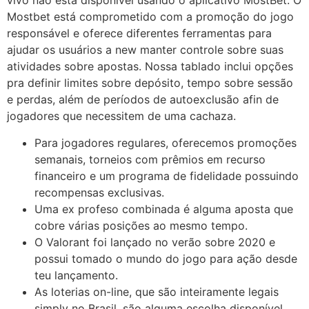
vivo não está disponível usando o aplicativo MostBet. O
Mostbet está comprometido com a promoção do jogo
responsável e oferece diferentes ferramentas para
ajudar os usuários a new manter controle sobre suas
atividades sobre apostas. Nossa tablado inclui opções
pra definir limites sobre depósito, tempo sobre sessão
e perdas, além de períodos de autoexclusão afin de
jogadores que necessitem de uma cachaza.
Para jogadores regulares, oferecemos promoções
semanais, torneios com prêmios em recurso
financeiro e um programa de fidelidade possuindo
recompensas exclusivas.
Uma ex profeso combinada é alguma aposta que
cobre várias posições ao mesmo tempo.
O Valorant foi lançado no verão sobre 2020 e
possui tomado o mundo do jogo para ação desde
teu lançamento.
As loterias on-line, que são inteiramente legais
simply no Brasil, são alguma escolha disponível