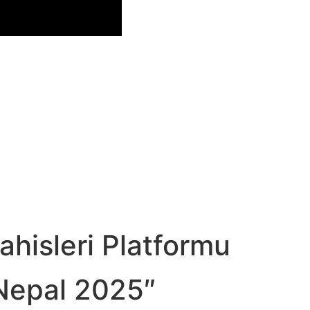
ahisleri Platformu
 Nepal 2025″