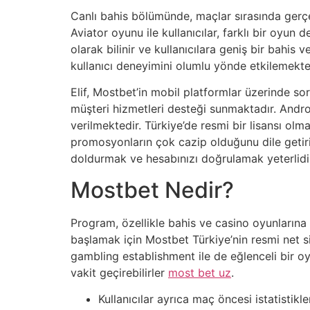
Canlı bahis bölümünde, maçlar sırasında gerçe
Aviator oyunu ile kullanıcılar, farklı bir oyun
olarak bilinir ve kullanıcılara geniş bir bahi
kullanıcı deneyimini olumlu yönde etkilemekte
Elif, Mostbet’in mobil platformlar üzerinde so
müşteri hizmetleri desteği sunmaktadır. Andr
verilmektedir. Türkiye’de resmi bir lisansı olm
promosyonların çok cazip olduğunu dile getiriy
doldurmak ve hesabınızı doğrulamak yeterlidi
Mostbet Nedir?
Program, özellikle bahis ve casino oyunlarına i
başlamak için Mostbet Türkiye’nin resmi net sit
gambling establishment ile de eğlenceli bir oy
vakit geçirebilirler
most bet uz
.
Kullanıcılar ayrıca maç öncesi istatistikl