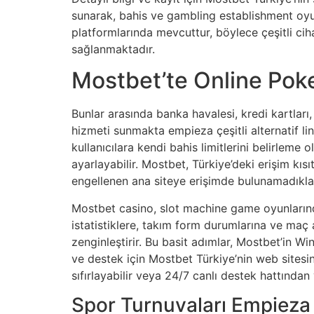
sunarak, bahis ve gambling establishment oyu
platformlarında mevcuttur, böylece çeşitli cih
sağlanmaktadır.
Mostbet’te Online Pok
Bunlar arasında banka havalesi, kredi kartları
hizmeti sunmakta empieza çeşitli alternatif li
kullanıcılara kendi bahis limitlerini belirleme 
ayarlayabilir. Mostbet, Türkiye’deki erişim kısı
engellenen ana siteye erişimde bulunamadıklar
Mostbet casino, slot machine game oyunlarında
istatistiklere, takım form durumlarına ve maç an
zenginleştirir. Bu basit adımlar, Mostbet’in W
ve destek için Mostbet Türkiye’nin web sitesin
sıfırlayabilir veya 24/7 canlı destek hattından 
Spor Turnuvaları Empieza E