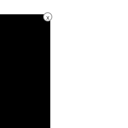
nusu
Casino Win Spirit
avvabet
not on gamstop
mostbet
Royal
x