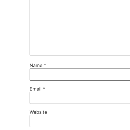
Name
*
Email
*
Website