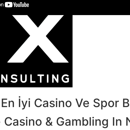
En İyi Casino Ve Spor B
e Casino & Gambling In