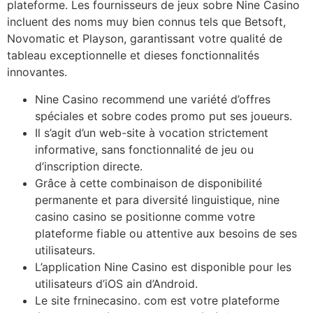
plateforme. Les fournisseurs de jeux sobre Nine Casino
incluent des noms muy bien connus tels que Betsoft,
Novomatic et Playson, garantissant votre qualité de
tableau exceptionnelle et dieses fonctionnalités
innovantes.
Nine Casino recommend une variété d’offres
spéciales et sobre codes promo put ses joueurs.
Il s’agit d’un web-site à vocation strictement
informative, sans fonctionnalité de jeu ou
d’inscription directe.
Grâce à cette combinaison de disponibilité
permanente et para diversité linguistique, nine
casino casino se positionne comme votre
plateforme fiable ou attentive aux besoins de ses
utilisateurs.
L’application Nine Casino est disponible pour les
utilisateurs d’iOS ain d’Android.
Le site frninecasino. com est votre plateforme