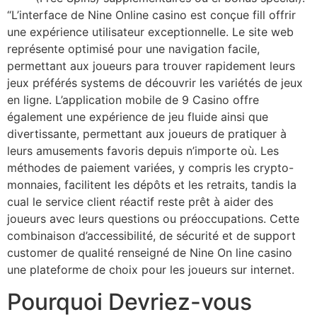
“L’interface de Nine Online casino est conçue fill offrir
une expérience utilisateur exceptionnelle. Le site web
représente optimisé pour une navigation facile,
permettant aux joueurs para trouver rapidement leurs
jeux préférés systems de découvrir les variétés de jeux
en ligne. L’application mobile de 9 Casino offre
également une expérience de jeu fluide ainsi que
divertissante, permettant aux joueurs de pratiquer à
leurs amusements favoris depuis n’importe où. Les
méthodes de paiement variées, y compris les crypto-
monnaies, facilitent les dépôts et les retraits, tandis la
cual le service client réactif reste prêt à aider des
joueurs avec leurs questions ou préoccupations. Cette
combinaison d’accessibilité, de sécurité et de support
customer de qualité renseigné de Nine On line casino
une plateforme de choix pour les joueurs sur internet.
Pourquoi Devriez-vous