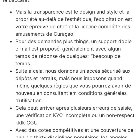
Mais la transparence est le design and style et la
propriété au-delà de l’esthétique, l’exploitation est
votre épreuve de chef et la licence complète des
amusements de Curaçao.
Pour des demandes plus things, un support doble
e-mail est proposé, généralement avec algun
temps de réponse de quelques” “beacoup de
temps.
Suite à cela, nous donnons un accès sécurisé aux
dépôts et retraits, mais nous imposons quand
même quelques règles que vous pourrez avoir de
nouveau en consultant em conditions générales
d’utilisation.
Cela peut arriver après plusieurs erreurs de saisie,
une vérification KYC incomplète ou un non-respect
kklk CGU.
Avec des cotes compétitives et une couverture de
plus de thirty disciplines populaires, los angeles