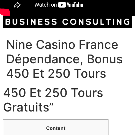
Nine Casino France ️
Dépendance, Bonus
450 Et 250 Tours
450 Et 250 Tours
Gratuits”
Content