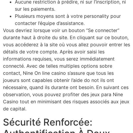
Aucune restriction à prédire, ni sur l’inscription, ni
sur les paiements.
Plusieurs moyens sont à votre personality pour
contacter l’équipe d’assistance.
Vous devriez lorsque voir un bouton “Se connecter”
durante haut à droite du site. En cliquant sur ce bouton,
vous accéderez à la site où vous allez pouvoir entrer les
détails de votre compte. Après avoir saisi les
informations requises, vous serez immédiatement
connecté. Avec de telles multiples options sobre
contact, Nine On line casino s’assure que tous les
joueurs sont capables obtenir l’aide do not ils ont
nécessaire, quand ils durante ont besoin. En suivant ces
observation, vous pouvez profiter des jeux para Nine
Casino tout en minimisant des risques associés aux jeux
de capital.
Sécurité Renforcée: