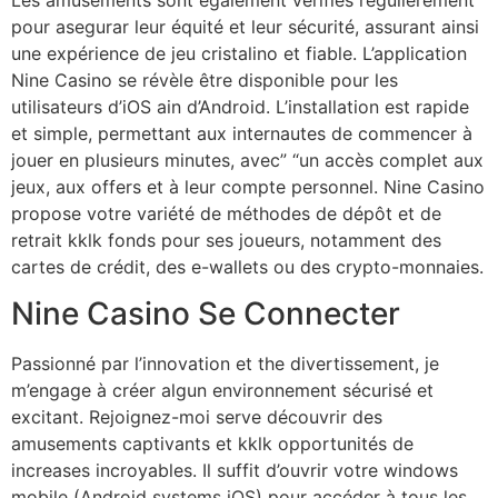
pour asegurar leur équité et leur sécurité, assurant ainsi
une expérience de jeu cristalino et fiable. L’application
Nine Casino se révèle être disponible pour les
utilisateurs d’iOS ain d’Android. L’installation est rapide
et simple, permettant aux internautes de commencer à
jouer en plusieurs minutes, avec” “un accès complet aux
jeux, aux offers et à leur compte personnel. Nine Casino
propose votre variété de méthodes de dépôt et de
retrait kklk fonds pour ses joueurs, notamment des
cartes de crédit, des e-wallets ou des crypto-monnaies.
Nine Casino Se Connecter
Passionné par l’innovation et the divertissement, je
m’engage à créer algun environnement sécurisé et
excitant. Rejoignez-moi serve découvrir des
amusements captivants et kklk opportunités de
increases incroyables. Il suffit d’ouvrir votre windows
mobile (Android systems iOS) pour accéder à tous les