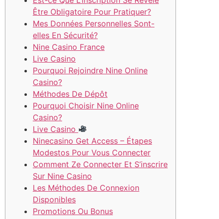
Être Obligatoire Pour Pratiquer?
Mes Données Personnelles Sont-
elles En Sécurité?
Nine Casino France
Live Casino
Pourquoi Rejoindre Nine Online
Casino?
Méthodes De Dépôt
Pourquoi Choisir Nine Online
Casino?
Live Casino
Ninecasino Get Access – Étapes
Modestos Pour Vous Connecter
Comment Ze Connecter Et S’inscrire
Sur Nine Casino
Les Méthodes De Connexion
Disponibles
Promotions Ou Bonus