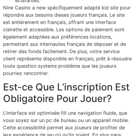
éclatantes.
Nine Casino a new spécifiquement adapté kid site pour
répondre aux besoins dieses joueurs français. Le site
est entièrement en français, offrant une interface
clairette et accessible. Les options de paiement sont
également adaptées aux préférences locations,
permettant aux internautes français de déposer et de
retirer des fonds facilement. De plus, votre service
client représente disponible en français, prêt à résoudre
toute question systems problème que les joueurs
pourriez rencontrer.
Est-ce Que L’inscription Est
Obligatoire Pour Jouer?
L’interface est optimisée fill une navigation fluide, que
vous soyez sur un pc de bureau ou un appareil mobile.
Cette accessibilité permet aux joueurs de profiter de
leur expérience de jeu où qu’ils soient. En plus para