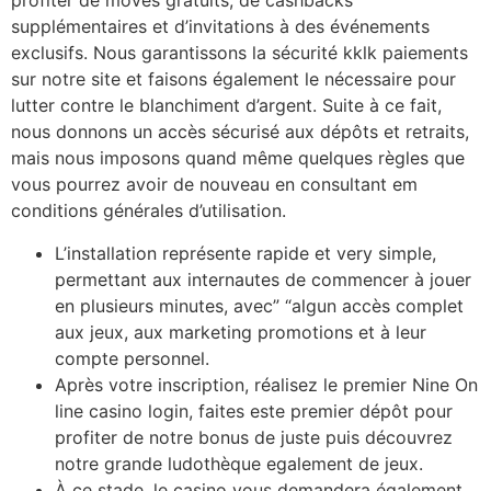
profiter de moves gratuits, de cashbacks
supplémentaires et d’invitations à des événements
exclusifs. Nous garantissons la sécurité kklk paiements
sur notre site et faisons également le nécessaire pour
lutter contre le blanchiment d’argent. Suite à ce fait,
nous donnons un accès sécurisé aux dépôts et retraits,
mais nous imposons quand même quelques règles que
vous pourrez avoir de nouveau en consultant em
conditions générales d’utilisation.
L’installation représente rapide et very simple,
permettant aux internautes de commencer à jouer
en plusieurs minutes, avec” “algun accès complet
aux jeux, aux marketing promotions et à leur
compte personnel.
Après votre inscription, réalisez le premier Nine On
line casino login, faites este premier dépôt pour
profiter de notre bonus de juste puis découvrez
notre grande ludothèque egalement de jeux.
À ce stade, le casino vous demandera également