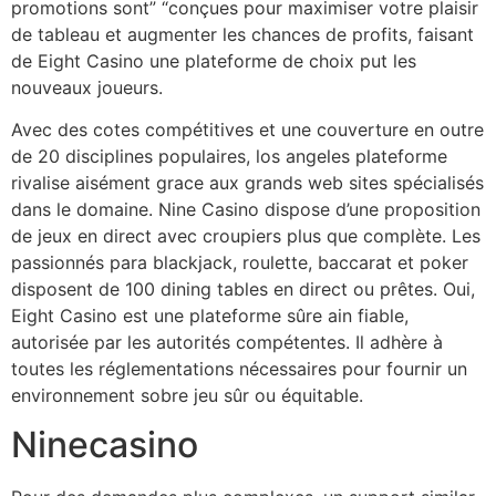
promotions sont” “conçues pour maximiser votre plaisir
de tableau et augmenter les chances de profits, faisant
de Eight Casino une plateforme de choix put les
nouveaux joueurs.
Avec des cotes compétitives et une couverture en outre
de 20 disciplines populaires, los angeles plateforme
rivalise aisément grace aux grands web sites spécialisés
dans le domaine. Nine Casino dispose d’une proposition
de jeux en direct avec croupiers plus que complète. Les
passionnés para blackjack, roulette, baccarat et poker
disposent de 100 dining tables en direct ou prêtes. Oui,
Eight Casino est une plateforme sûre ain fiable,
autorisée par les autorités compétentes. Il adhère à
toutes les réglementations nécessaires pour fournir un
environnement sobre jeu sûr ou équitable.
Ninecasino