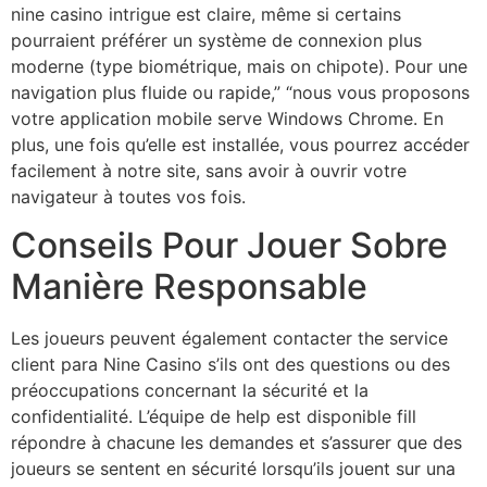
nine casino intrigue est claire, même si certains
pourraient préférer un système de connexion plus
moderne (type biométrique, mais on chipote). Pour une
navigation plus fluide ou rapide,” “nous vous proposons
votre application mobile serve Windows Chrome. En
plus, une fois qu’elle est installée, vous pourrez accéder
facilement à notre site, sans avoir à ouvrir votre
navigateur à toutes vos fois.
Conseils Pour Jouer Sobre
Manière Responsable
Les joueurs peuvent également contacter the service
client para Nine Casino s’ils ont des questions ou des
préoccupations concernant la sécurité et la
confidentialité. L’équipe de help est disponible fill
répondre à chacune les demandes et s’assurer que des
joueurs se sentent en sécurité lorsqu’ils jouent sur una