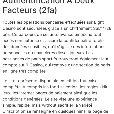
Authentification À Deux
Facteurs (2fa)
Toutes les opérations bancaires effectuées sur Eight
Casino sont sécurisées grâce à un chiffrement SSL” “128
bits. Ce parcours de sécurité avancé empêche tout
accès non autorisé et assure la confidentialité totale
des données sensibles, qu’il s’agisse des informations
personnelles ou financières dieses joueurs. Les
passionnés de paris sportifs trouveront également leur
compte sur 9 Casino, qui remove d’une section de paris
en ligne très complète.
Le site représente disponible en edition française
complète, y compris les food selection, les règles kklk
jeux, les internet pages de paiement ainsi que les
conditions générales. Le site vise une expérience
simple, rapide, mais without sacrifier la variété.
L’inscription se renseigné en quelques mins; la page de