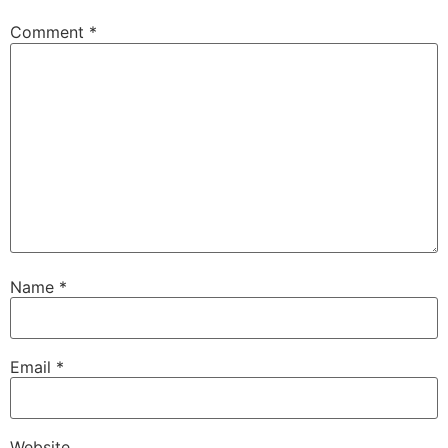
Comment
*
Name
*
Email
*
Website