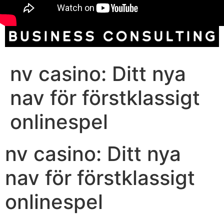
nv casino: Ditt nya
nav för förstklassigt
onlinespel
nv casino: Ditt nya
nav för förstklassigt
onlinespel