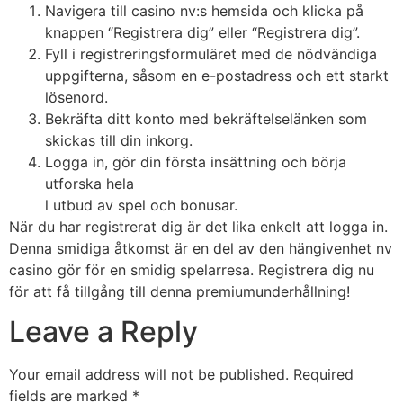
Navigera till casino nv:s hemsida och klicka på
knappen “Registrera dig” eller “Registrera dig”.
Fyll i registreringsformuläret med de nödvändiga
uppgifterna, såsom en e-postadress och ett starkt
lösenord.
Bekräfta ditt konto med bekräftelselänken som
skickas till din inkorg.
Logga in, gör din första insättning och börja
utforska hela
l utbud av spel och bonusar.
När du har registrerat dig är det lika enkelt att logga in.
Denna smidiga åtkomst är en del av den hängivenhet nv
casino gör för en smidig spelarresa. Registrera dig nu
för att få tillgång till denna premiumunderhållning!
Leave a Reply
Your email address will not be published.
Required
fields are marked
*