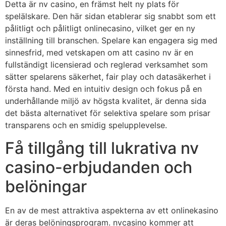
Detta är nv casino, en främst helt ny plats för
spelälskare. Den här sidan etablerar sig snabbt som ett
pålitligt och pålitligt onlinecasino, vilket ger en ny
inställning till branschen. Spelare kan engagera sig med
sinnesfrid, med vetskapen om att casino nv är en
fullständigt licensierad och reglerad verksamhet som
sätter spelarens säkerhet, fair play och datasäkerhet i
första hand. Med en intuitiv design och fokus på en
underhållande miljö av högsta kvalitet, är denna sida
det bästa alternativet för selektiva spelare som prisar
transparens och en smidig spelupplevelse.
Få tillgång till lukrativa nv
casino-erbjudanden och
belöningar
En av de mest attraktiva aspekterna av ett onlinekasino
är deras belöningsprogram. nvcasino kommer att