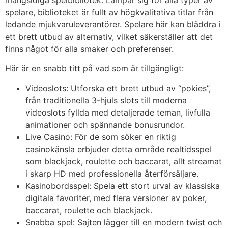
spelare, biblioteket är fullt av högkvalitativa titlar från
ledande mjukvaruleverantörer. Spelare här kan bläddra i
ett brett utbud av alternativ, vilket säkerställer att det
finns något för alla smaker och preferenser.
Här är en snabb titt på vad som är tillgängligt:
Videoslots: Utforska ett brett utbud av “pokies”,
från traditionella 3-hjuls slots till moderna
videoslots fyllda med detaljerade teman, livfulla
animationer och spännande bonusrundor.
Live Casino: För de som söker en riktig
casinokänsla erbjuder detta område realtidsspel
som blackjack, roulette och baccarat, allt streamat
i skarp HD med professionella återförsäljare.
Kasinobordsspel: Spela ett stort urval av klassiska
digitala favoriter, med flera versioner av poker,
baccarat, roulette och blackjack.
Snabba spel: Sajten lägger till en modern twist och