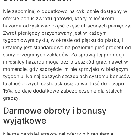
Nie zapominaj o dodatkowo na cyklicznie dostępny w
ofercie bonus zwrotu gotówki, który miłośnikom
hazardu odzyskiwać część część utraconych pieniędzy.
Zwrot pieniędzy przyznawany jest w każdym
tygodniowym cyklu, w okresie od piątku do piątku, i
ustalony jest standardowo na poziomie pięć procent od
sumy przegranych zakładów. Za sprawą tej promocji
miłośnicy hazardu mogą bez przeszkód grać, nawet w
momencie, gdy szczęście im nie sprzyjało w bieżącym
tygodniu. Na najlepszych szczeblach systemu bonusów
lojalnościowych cashback osiąga wartość do pułapu
15%, co daje dodatkowe zabezpieczenie dla stałych
graczy.
Darmowe obroty i bonusy
wyjątkowe
Nie ma bardziej atrakcyjnej oferty niż regularnie