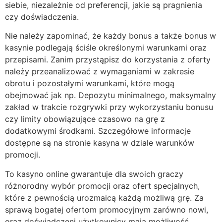
siebie, niezależnie od preferencji, jakie są pragnienia
czy doświadczenia.
Nie należy zapominać, że każdy bonus a także bonus w
kasynie podlegają ściśle określonymi warunkami oraz
przepisami. Zanim przystąpisz do korzystania z oferty
należy przeanalizować z wymaganiami w zakresie
obrotu i pozostałymi warunkami, które mogą
obejmować jak np. Depozytu minimalnego, maksymalny
zakład w trakcie rozgrywki przy wykorzystaniu bonusu
czy limity obowiązujące czasowo na grę z
dodatkowymi środkami. Szczegółowe informacje
dostępne są na stronie kasyna w dziale warunków
promocji.
To kasyno online gwarantuje dla swoich graczy
różnorodny wybór promocji oraz ofert specjalnych,
które z pewnością urozmaicą każdą możliwą grę. Za
sprawą bogatej ofertom promocyjnym zarówno nowi,
oraz doświadczeni użytkownicy mają możliwość