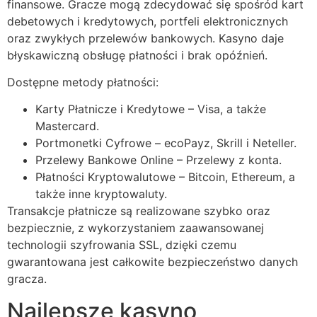
finansowe. Gracze mogą zdecydować się spośród kart
debetowych i kredytowych, portfeli elektronicznych
oraz zwykłych przelewów bankowych. Kasyno daje
błyskawiczną obsługę płatności i brak opóźnień.
Dostępne metody płatności:
Karty Płatnicze i Kredytowe – Visa, a także
Mastercard.
Portmonetki Cyfrowe – ecoPayz, Skrill i Neteller.
Przelewy Bankowe Online – Przelewy z konta.
Płatności Kryptowalutowe – Bitcoin, Ethereum, a
także inne kryptowaluty.
Transakcje płatnicze są realizowane szybko oraz
bezpiecznie, z wykorzystaniem zaawansowanej
technologii szyfrowania SSL, dzięki czemu
gwarantowana jest całkowite bezpieczeństwo danych
gracza.
Najlepsze kasyno