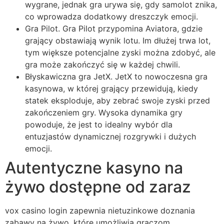
wygrane, jednak gra urywa się, gdy samolot znika,
co wprowadza dodatkowy dreszczyk emocji.
Gra Pilot. Gra Pilot przypomina Aviatora, gdzie
grający obstawiają wynik lotu. Im dłużej trwa lot,
tym większe potencjalne zyski można zdobyć, ale
gra może zakończyć się w każdej chwili.
Błyskawiczna gra JetX. JetX to nowoczesna gra
kasynowa, w której grający przewidują, kiedy
statek eksploduje, aby zebrać swoje zyski przed
zakończeniem gry. Wysoka dynamika gry
powoduje, że jest to idealny wybór dla
entuzjastów dynamicznej rozgrywki i dużych
emocji.
Autentyczne kasyno na
żywo dostępne od zaraz
vox casino login zapewnia nietuzinkowe doznania
zabawy na żywo, które umożliwia graczom