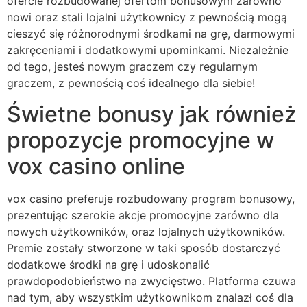
ofercie rozbudowanej ofertom bonusowym zarówno
nowi oraz stali lojalni użytkownicy z pewnością mogą
cieszyć się różnorodnymi środkami na grę, darmowymi
zakręceniami i dodatkowymi upominkami. Niezależnie
od tego, jesteś nowym graczem czy regularnym
graczem, z pewnością coś idealnego dla siebie!
Świetne bonusy jak również
propozycje promocyjne w
vox casino online
vox casino preferuje rozbudowany program bonusowy,
prezentując szerokie akcje promocyjne zarówno dla
nowych użytkowników, oraz lojalnych użytkowników.
Premie zostały stworzone w taki sposób dostarczyć
dodatkowe środki na grę i udoskonalić
prawdopodobieństwo na zwycięstwo. Platforma czuwa
nad tym, aby wszystkim użytkownikom znalazł coś dla