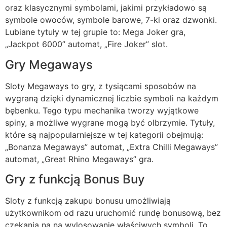
oraz klasycznymi symbolami, jakimi przykładowo są
symbole owoców, symbole barowe, 7-ki oraz dzwonki.
Lubiane tytuły w tej grupie to: Mega Joker gra,
„Jackpot 6000” automat, „Fire Joker” slot.
Gry Megaways
Sloty Megaways to gry, z tysiącami sposobów na
wygraną dzięki dynamicznej liczbie symboli na każdym
bębenku. Tego typu mechanika tworzy wyjątkowe
spiny, a możliwe wygrane mogą być olbrzymie. Tytuły,
które są najpopularniejsze w tej kategorii obejmują:
„Bonanza Megaways” automat, „Extra Chilli Megaways”
automat, „Great Rhino Megaways” gra.
Gry z funkcją Bonus Buy
Sloty z funkcją zakupu bonusu umożliwiają
użytkownikom od razu uruchomić rundę bonusową, bez
czekania na na wylosowanie właściwych symboli. To