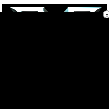
Skip
Siteler
Chicken road spiel
grandpashabet
grandpashabet
de
to
content
x