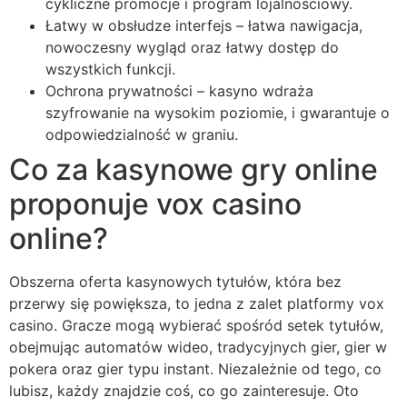
cykliczne promocje i program lojalnościowy.
Łatwy w obsłudze interfejs – łatwa nawigacja,
nowoczesny wygląd oraz łatwy dostęp do
wszystkich funkcji.
Ochrona prywatności – kasyno wdraża
szyfrowanie na wysokim poziomie, i gwarantuje o
odpowiedzialność w graniu.
Co za kasynowe gry online
proponuje vox casino
online?
Obszerna oferta kasynowych tytułów, która bez
przerwy się powiększa, to jedna z zalet platformy vox
casino. Gracze mogą wybierać spośród setek tytułów,
obejmując automatów wideo, tradycyjnych gier, gier w
pokera oraz gier typu instant. Niezależnie od tego, co
lubisz, każdy znajdzie coś, co go zainteresuje. Oto