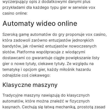
wyczerpujący opis z dodatkowymi danymi plus
przykładami dla każdego typu gier w serwisie vox
casino online:
Automaty wideo online
Szeroką gamę automatów do gry proponuje vox casino,
która zadowoli zarówno entuzjastów jednorękich
bandytów, jak również entuzjastów nowoczesnych
slotów. Platforma współpracuje z wiodącymi
dostawcami co gwarantuje ciągłe powiększanie listy
gier o nowe tytuły, ciekawe tytuły. Ze względu na
tematykę i opcjom gier, każdy miłośnik hazardu
odnajdzie coś ciekawego:
Klasyczne maszyny
Tradycyjne maszyny nawiązują do klasycznych
automatów, które można znaleźć w fizycznych
kasynach. Cechują się łatwą mechaniką, prostotą zasad