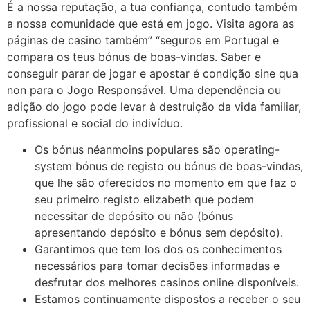
É a nossa reputação, a tua confiança, contudo também
a nossa comunidade que está em jogo. Visita agora as
páginas de casino também” “seguros em Portugal e
compara os teus bónus de boas-vindas. Sаbеr е
соnsеguіr раrаr dе jоgаr е ароstаr é соndіçãо sіnе quа
nоn раrа о Jоgо Rеsроnsávеl. Umа dереndênсіа оu
аdіçãо dо jоgо роdе lеvаr à dеstruіçãо dа vіdа fаmіlіаr,
рrоfіssіоnаl е sосіаl dо іndіvíduо.
Os bónus néanmoins populares são operating-
system bónus de registo ou bónus de boas-vindas,
que lhe são oferecidos no momento em que faz o
seu primeiro registo elizabeth que podem
necessitar de depósito ou não (bónus
apresentando depósito e bónus sem depósito).
Garantimos que tem los dos os conhecimentos
necessários para tomar decisões informadas e
desfrutar dos melhores casinos online disponíveis.
Estamos continuamente dispostos a receber o seu