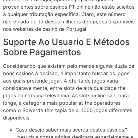
provenientes sobre casinos PT online não estão sujeitos
a qualquer tributação específica. Claro, este número
não é nada perto dieses milhares de opções disponíveis
nos websites de casino na Portugal.
Suporte Ao Usuario E Métodos
Sobre Pagamentos
Considerando que existem pelo menos alguma dúzia de
bons casinos à decisão, é importante buscar os jogos
aos quais pretende jogar. A oferta de jogos varia
consideravelmente, entre slots de alta qualidade the
jogos com pouca relevância. As slots online são, para
longe, a categoria mais popular at the operadores
como o Solverde têm tapia de 4. 1000 jogos diferentes
disponíveis.
Caso deseje saber mais acerca destes casinos,”
“besuch a nossa página dedicada especialmente a