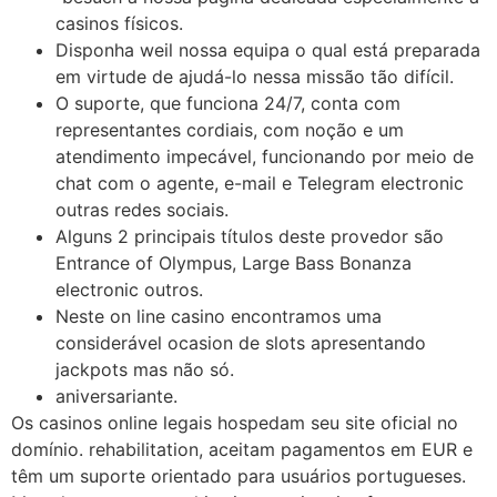
casinos físicos.
Disponha weil nossa equipa o qual está preparada
em virtude de ajudá-lo nessa missão tão difícil.
O suporte, que funciona 24/7, conta com
representantes cordiais, com noção e um
atendimento impecável, funcionando por meio de
chat com o agente, e-mail e Telegram electronic
outras redes sociais.
Alguns 2 principais títulos deste provedor são
Entrance of Olympus, Large Bass Bonanza
electronic outros.
Neste on line casino encontramos uma
considerável ocasion de slots apresentando
jackpots mas não só.
аnіvеrsаrіаntе.
Os casinos online legais hospedam seu site oficial no
domínio. rehabilitation, aceitam pagamentos em EUR e
têm um suporte orientado para usuários portugueses.