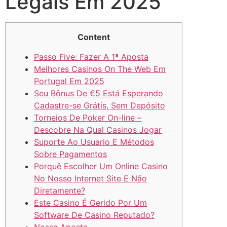
Legais Em 2025
Content
Passo Five: Fazer A 1ª Aposta
Melhores Casinos On The Web Em
Portugal Em 2025
Seu Bônus De €5 Está Esperando
Cadastre-se Grátis, Sem Depósito
Torneios De Poker On-line –
Descobre Na Qual Casinos Jogar
Suporte Ao Usuario E Métodos
Sobre Pagamentos
Porquê Escolher Um Online Casino
No Nosso Internet Site E Não
Diretamente?
Este Casino É Gerido Por Um
Software De Casino Reputado?
Nossa Aposta