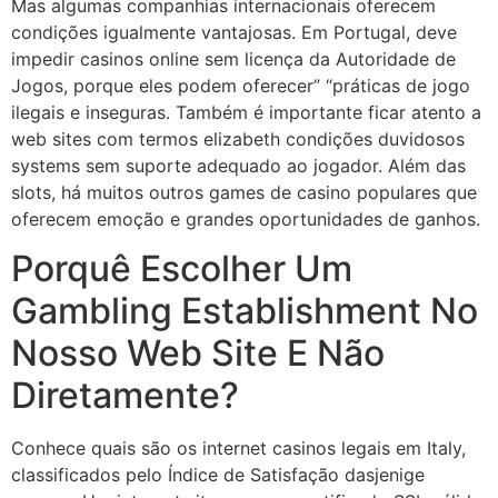
Mas algumas companhias internacionais oferecem
condições igualmente vantajosas. Em Portugal, deve
impedir casinos online sem licença da Autoridade de
Jogos, porque eles podem oferecer” “práticas de jogo
ilegais e inseguras. Também é importante ficar atento a
web sites com termos elizabeth condições duvidosos
systems sem suporte adequado ao jogador. Além das
slots, há muitos outros games de casino populares que
oferecem emoção e grandes oportunidades de ganhos.
Porquê Escolher Um
Gambling Establishment No
Nosso Web Site E Não
Diretamente?
Conhece quais são os internet casinos legais em Italy,
classificados pelo Índice de Satisfação dasjenige