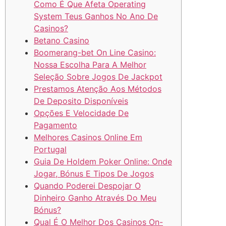
Como É Que Afeta Operating
System Teus Ganhos No Ano De
Casinos?
Betano Casino
Boomerang-bet On Line Casino:
Nossa Escolha Para A Melhor
Seleção Sobre Jogos De Jackpot
Prestamos Atenção Aos Métodos
De Deposito Disponíveis
Opções E Velocidade De
Pagamento
Melhores Casinos Online Em
Portugal
Guia De Holdem Poker Online: Onde
Jogar, Bónus E Tipos De Jogos
Quando Poderei Despojar O
Dinheiro Ganho Através Do Meu
Bónus?
Qual É O Melhor Dos Casinos On-