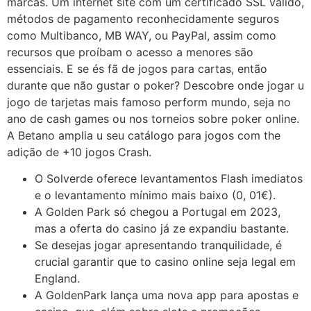
marcas. Um internet site com um certificado SSL válido,
métodos de pagamento reconhecidamente seguros
como Multibanco, MB WAY, ou PayPal, assim como
recursos que proíbam o acesso a menores são
essenciais. E se és fã de jogos para cartas, então
durante que não gustar o poker? Descobre onde jogar u
jogo de tarjetas mais famoso perform mundo, seja no
ano de cash games ou nos torneios sobre poker online.
A Betano amplia u seu catálogo para jogos com the
adição de +10 jogos Crash.
O Solverde oferece levantamentos Flash imediatos
e o levantamento mínimo mais baixo (0, 01€).
A Golden Park só chegou a Portugal em 2023,
mas a oferta do casino já ze expandiu bastante.
Se desejas jogar apresentando tranquilidade, é
crucial garantir que to casino online seja legal em
England.
A GoldenPark lança uma nova app para apostas e