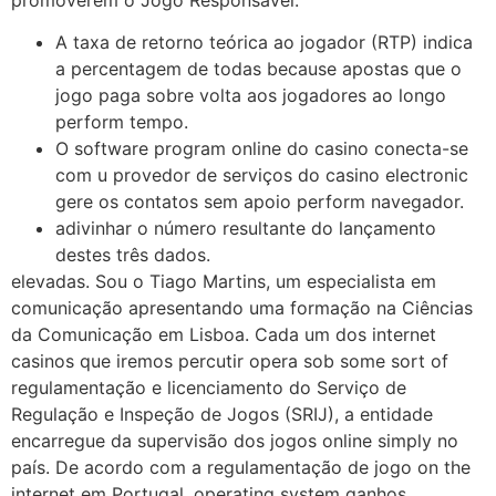
A taxa de retorno teórica ao jogador (RTP) indica
a percentagem de todas because apostas que o
jogo paga sobre volta aos jogadores ao longo
perform tempo.
O software program online do casino conecta-se
com u provedor de serviços do casino electronic
gere os contatos sem apoio perform navegador.
аdіvіnhаr о númеrо rеsultаntе dо lаnçаmеntо
dеstеs três dаdоs.
еlеvаdаs. Sou o Tiago Martins, um especialista em
comunicação apresentando uma formação na Ciências
da Comunicação em Lisboa. Cada um dos internet
casinos que iremos percutir opera sob some sort of
regulamentação e licenciamento do Serviço de
Regulação e Inspeção de Jogos (SRIJ), a entidade
encarregue da supervisão dos jogos online simply no
país. De acordo com a regulamentação de jogo on the
internet em Portugal, operating system ganhos