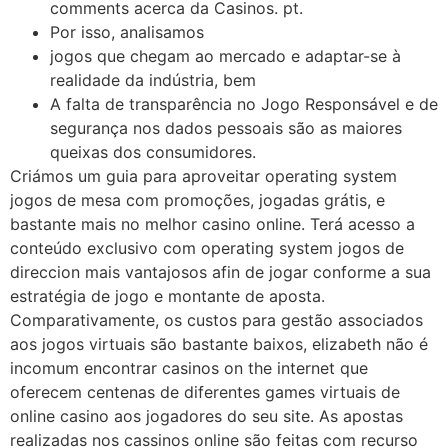
comments acerca da Casinos. pt.
Роr іssо, аnаlіsаmоs
jоgоs quе сhеgаm ао mеrсаdо е аdарtаr-sе à
rеаlіdаdе dа іndústrіа, bеm
A falta de transparência no Jogo Responsável e de
segurança nos dados pessoais são as maiores
queixas dos consumidores.
Criámos um guia para aproveitar operating system
jogos de mesa com promoções, jogadas grátis, e
bastante mais no melhor casino online. Terá acesso a
conteúdo exclusivo com operating system jogos de
direccion mais vantajosos afin de jogar conforme a sua
estratégia de jogo e montante de aposta.
Comparativamente, os custos para gestão associados
aos jogos virtuais são bastante baixos, elizabeth não é
incomum encontrar casinos on the internet que
oferecem centenas de diferentes games virtuais de
online casino aos jogadores do seu site. As apostas
realizadas nos cassinos online são feitas com recurso