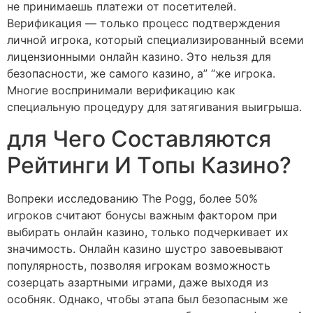
не принимаешь платежи от посетителей.
Верификация — только процесс подтверждения
личной игрока, который специализированный всеми
лицензионными онлайн казино. Это нельзя для
безопасности, же самого казино, а” “же игрока.
Многие воспринимали верификацию как
специальную процедуру для затягивания выигрыша.
для Чeгo Cocтaвляютcя
Peйтинги И Тoпы Кaзинo?
Вопреки исследованию The Pogg, более 50%
игроков считают бонусы важным фактором при
выбирать онлайн казино, только подчеркивает их
значимость. Онлайн казино шустро завоевывают
популярность, позволяя игрокам возможность
созерцать азартными играми, даже выходя из
особняк. Однако, чтобы этапа был безопасным же