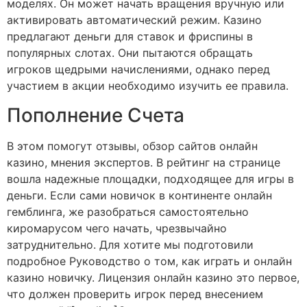
моделях. Он может начать вращения вручную или
активировать автоматический режим. Казино
предлагают деньги для ставок и фриспины в
популярных слотах. Они пытаются обращать
игроков щедрыми начислениями, однако перед
участием в акции необходимо изучить ее правила.
Пополнение Счета
В этом помогут отзывы, обзор сайтов онлайн
казино, мнения экспертов. В рейтинг на странице
вошла надежные площадки, подходящее для игры в
деньги. Если сами новичок в континенте онлайн
гемблинга, же разобраться самостоятельно
киромарусом чего начать, чрезвычайно
затруднительно. Для хотите мы подготовили
подробное Руководство о том, как играть и онлайн
казино новичку. Лицензия онлайн казино это первое,
что должен проверить игрок перед внесением