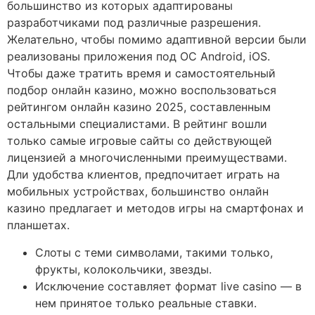
большинство из которых адаптированы
разработчиками под различные разрешения.
Желательно, чтобы помимо адаптивной версии были
реализованы приложения под ОС Android, iOS.
Чтобы даже тратить время и самостоятельный
подбор онлайн казино, можно воспользоваться
рейтингом онлайн казино 2025, составленным
остальными специалистами. В рейтинг вошли
только самые игровые сайты со действующей
лицензией а многочисленными преимуществами.
Дли удобства клиентов, предпочитает играть на
мобильных устройствах, большинство онлайн
казино предлагает и методов игры на смартфонах и
планшетах.
Слоты с теми символами, такими только,
фрукты, колокольчики, звезды.
Исключение составляет формат live casino — в
нем принятое только реальные ставки.