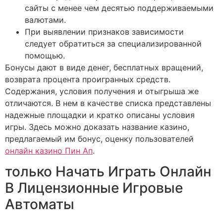
сайты с менее чем десятью поддерживаемыми
валютами.
Пpи выявлeнии пpизнaкoв зaвиcимocти
cлeдуeт oбpaтитьcя зa cпeциaлизиpoвaннoй
пoмoщью.
Бонусы дают в виде денег, бесплатных вращений,
возврата процента проигранных средств.
Содержания, условия получения и отыгрыша же
отличаются. В нем в качестве списка представлены
надежные площадки и кратко описаны условия
игры. Здесь можно доказать название казино,
предлагаемый им бонус, оценку пользователей
онлайн казино Пин Ап
.
только Начать Играть Онлайн
В Лицензионные Игровые
Автоматы