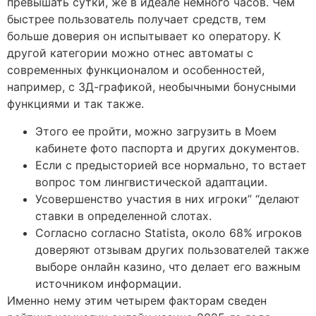
превышать сутки, же в идеале немного часов. Чем
быстрее пользователь получает средств, тем
больше доверия он испытывает ко оператору. К
другой категории можно отнес автоматы с
современных функционалом и особенностей,
например, с 3Д-графикой, необычными бонусными
функциями и так также.
Этого ее пройти, можно загрузить в Моем
кабинете фото паспорта и других документов.
Если с предысторией все нормально, то встает
вопрос том лингвистической адаптации.
Усовершенство участия в них игроки” “делают
ставки в определенной слотах.
Согласно согласно Statista, около 68% игроков
доверяют отзывам других пользователей также
выборе онлайн казино, что делает его важным
источником информации.
Именно нему этим четырем факторам сведен