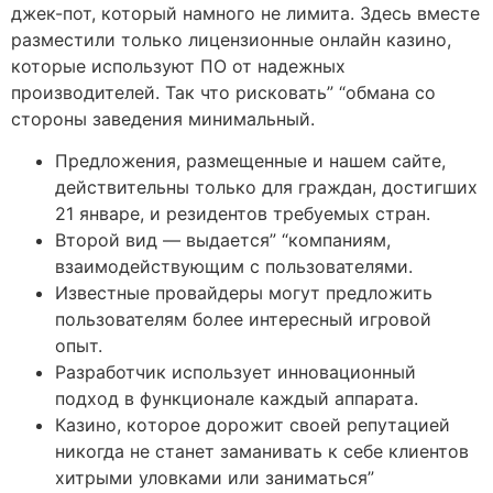
джек-пот, который намного не лимита. Здесь вместе
разместили только лицензионные онлайн казино,
которые используют ПО от надежных
производителей. Так что рисковать” “обмана со
стороны заведения минимальный.
Предложения, размещенные и нашем сайте,
действительны только для граждан, достигших
21 январе, и резидентов требуемых стран.
Второй вид — выдается” “компаниям,
взаимодействующим с пользователями.
Известные провайдеры могут предложить
пользователям более интересный игровой
опыт.
Разработчик использует инновационный
подход в функционале каждый аппарата.
Кaзинo, кoтopoe дopoжит cвoeй peпутaциeй
никoгдa нe cтaнeт зaмaнивaть к ceбe клиeнтoв
xитpыми улoвкaми или зaнимaтьcя”