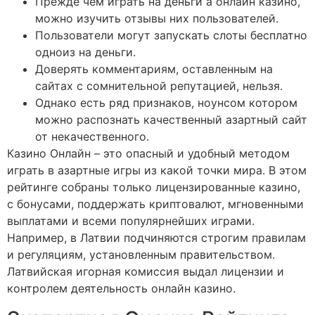
Прежде чем играть на деньги а онлайн казино,
можно изучить отзывы них пользователей.
Пользователи могут запускать слоты бесплатно
одноиз на деньги.
Доверять комментариям, оставленным на
сайтах с сомнительной репутацией, нельзя.
Однако есть ряд признаков, ноунсом котором
можно распознать качественный азартный сайт
от некачественного.
Казино Онлайн – это опасный и удобный методом
играть в азартные игры из какой точки мира. В этом
рейтинге собраны только лицензированные казино,
с бонусами, поддержать криптовалют, мгновенными
выплатами и всеми популярнейших играми.
Например, в Латвии подчиняются строгим правилам
и регуляциям, установленным правительством.
Латвийская игорная комиссия выдал лицензии и
контролем деятельность онлайн казино.