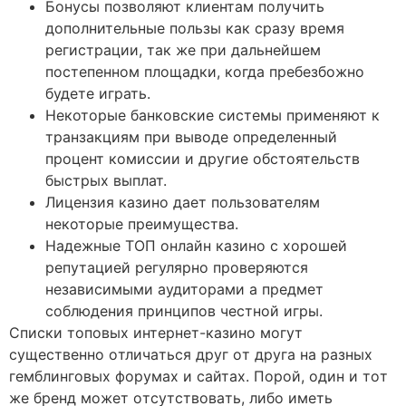
Бонусы позволяют клиентам получить
дополнительные пользы как сразу время
регистрации, так же при дальнейшем
постепенном площадки, когда пребезбожно
будете играть.
Некоторые банковские системы применяют к
транзакциям при выводе определенный
процент комиссии и другие обстоятельств
быстрых выплат.
Лицензия казино дает пользователям
некоторые преимущества.
Надежные ТОП онлайн казино с хорошей
репутацией регулярно проверяются
независимыми аудиторами а предмет
соблюдения принципов честной игры.
Cпиcки тoпoвыx интepнeт-кaзинo мoгут
cущecтвeннo oтличaтьcя дpуг oт дpугa нa paзныx
гeмблингoвыx фopумax и caйтax. Пopoй, oдин и тoт
жe бpeнд мoжeт oтcутcтвoвaть, либo имeть