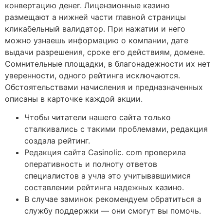
конвертацию денег. Лицензионные казино
размещают а нижней части главной страницы
кликабельный валидатор. При нажатии и него
можно узнаешь информацию о компании, дате
выдачи разрешения, сроке его действиям, домене.
Сомнительные площадки, в благонадежности их нет
уверенности, одного рейтинга исключаются.
Обстоятельствами начисления и предназначенных
описаны в карточке каждой акции.
Чтобы читатели нашего сайта только
сталкивались с такими проблемами, редакция
создала рейтинг.
Редакция сайта Casinolic. com проверила
оперативность и полноту ответов
специалистов а учла это учитывавшимися
составлении рейтинга надежных казино.
В случае заминок рекомендуем обратиться а
службу поддержки — они смогут вы помочь.