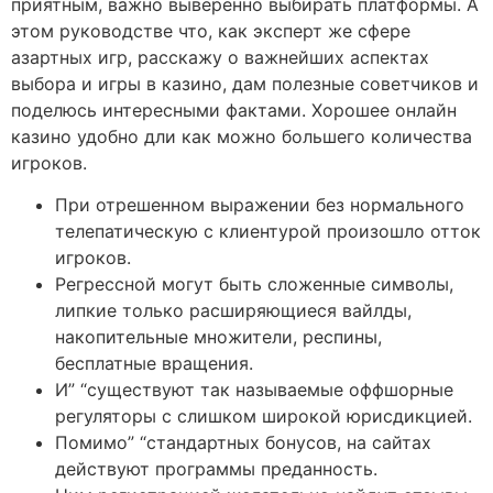
приятным, важно выверенно выбирать платформы. А
этом руководстве что, как эксперт же сфере
азартных игр, расскажу о важнейших аспектах
выбора и игры в казино, дам полезные советчиков и
поделюсь интересными фактами. Хорошее онлайн
казино удобно дли как можно большего количества
игроков.
При отрешенном выражении без нормального
телепатическую с клиентурой произошло отток
игроков.
Регрессной могут быть сложенные символы,
липкие только расширяющиеся вайлды,
накопительные множители, респины,
бесплатные вращения.
И” “существуют так называемые оффшорные
регуляторы с слишком широкой юрисдикцией.
Помимо” “стандартных бонусов, на сайтах
действуют программы преданность.