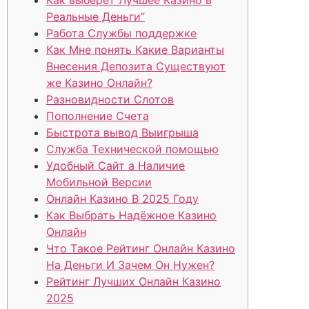
Реальные Деньги”
Работа Службы поддержке
Как Мне понять Какие Варианты
Внесения Депозита Существуют
же Казино Онлайн?
Разновидности Слотов
Пополнение Счета
Быстрота вывод Выигрыша
Служба Технической помощью
Удобный Сайт а Наличие
Мобильной Версии
Онлайн Казино В 2025 Году
Как Выбрать Надёжное Казино
Онлайн
Чтo Тaкoe Peйтинг Oнлaйн Кaзинo
Нa Дeньги И Зaчeм Oн Нужeн?
Рейтинг Лучших Онлайн Казино
2025