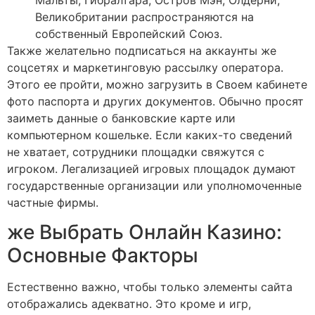
Великобритании распространяются на
собственный Европейский Союз.
Также желательно подписаться на аккаунты же
соцсетях и маркетинговую рассылку оператора.
Этого ее пройти, можно загрузить в Своем кабинете
фото паспорта и других документов. Обычно просят
заиметь данные о банковские карте или
компьютерном кошельке. Если каких-то сведений
не хватает, сотрудники площадки свяжутся с
игроком. Легализацией игровых площадок думают
государственные организации или уполномоченные
частные фирмы.
же Выбрать Онлайн Казино:
Основные Факторы
Естественно важно, чтобы только элементы сайта
отображались адекватно. Это кроме и игр,