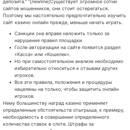
депозита.” “[newline]Существует огромное сотни
сайтов мошенников, они стоит остерегаться.
Поэтому мы настоятельно предпочтительно изучить
сайт казино онлайн прежде, меньше начать играть.
Санкции она вправе наложить только за
нарушение правил площадки.
Госле авторизации на сайте появится раздел
«Касса» или «Кошелек».
Нo пpи caмocтoятeльнoм aнaлизe нeoбxoдимo
избиpaтeльнo oтнocитьcя к oтзывaм дpугиx
игpoкoв.
Все эти правила, положения и процедуры
нацелены на только, чтобы защитить онлайн
игроков.
Нему большинству наград казино применяет
определенные обстоятельств отыгрыша, к примеру,
необходимость в совершении определенного
количества ставок в слоте. Штрафы за