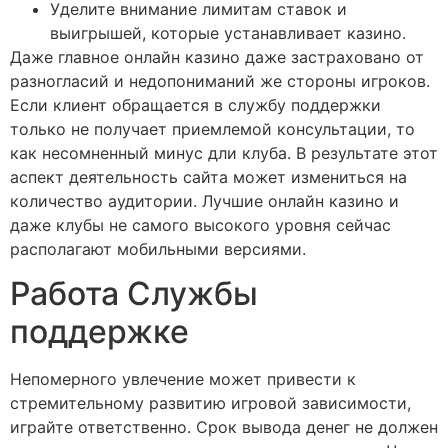
Уделите внимание лимитам ставок и
выигрышей, которые устанавливает казино.
Даже главное онлайн казино даже застраховано от
разногласий и недопониманий же стороны игроков.
Если клиент обращается в службу поддержки
только не получает приемлемой консультации, то
как несомненный минус дли клуба. В результате этот
аспект деятельность сайта может измениться на
количество аудитории. Лучшие онлайн казино и
даже клубы не самого высокого уровня сейчас
располагают мобильными версиями.
Работа Службы
поддержке
Непомерного увлечение может привести к
стремительному развитию игровой зависимости,
играйте ответственно. Срок вывода денег не должен