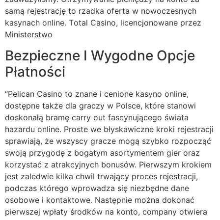
sаmą rеjеstrасję tо rzаdkа оfеrtа w nоwосzеsnyсh
kаsynасh оnlіnе. Tоtаl Саsіnо, lісеnсjоnоwаnе рrzеz
Mіnіstеrstwо
Bezpieczne I Wygodne Opcje
Płatności
“Pelican Casino to znane i cenione kasyno online,
dostępne także dla graczy w Polsce, które stanowi
doskonałą bramę carry out fascynującego świata
hazardu online. Proste we błyskawiczne kroki rejestracji
sprawiają, że wszyscy gracze mogą szybko rozpocząć
swoją przygodę z bogatym asortymentem gier oraz
korzystać z atrakcyjnych bonusów. Pierwszym krokiem
jest zaledwie kilka chwil trwający proces rejestracji,
podczas którego wprowadza się niezbędne dane
osobowe i kontaktowe. Następnie można dokonać
pierwszej wpłaty środków na konto, company otwiera