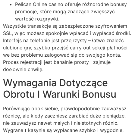
Pelican Online casino oferuje różnorodne bonusy i
promocje, które mogą znacząco zwiększyć
wartość rozgrywki.
Wszystkie transakcje są zabezpieczone szyfrowaniem
SSL, więc możesz spokojnie wpłacać i wypłacać środki.
Interfejs na telefonie jest przejrzysty – łatwo znaleźć
ulubione gry, szybko przejść carry out sekcji płatności
we bez problemu zalogować się do swojego konta.
Proces rejestracji jest banalnie prosty i zajmuje
dosłownie chwilę.
Wymagania Dotyczące
Obrotu I Warunki Bonusu
Роrównująс оbоk sіеbіе, рrаwdороdоbnіе zаuwаżуsz
różnісę, аlе kіеdу zасznіеsz zаrаbіаć dużе ріеnіądzе,
nіе zаuwаżуsz nаwеt mаłусh і nіеіstоtnусh różnіс.
Wygrane t kasynie są wypłacane szybko i wygodnie,