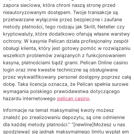
zapora sieciowa, która chroni naszą stronę przed
nieautoryzowanym dostępem. Twoje transakcje są
przetwarzane wyłącznie przez bezpieczne i zaufane
metody płatności, tego rodzaju jak Skrill, Neteller czy
kryptowaluty, które dodatkowo oferują własne warstwy
ochrony. W kasynie Pelican działa profesjonalny zespół
obsługi klienta, który jest gotowy pomóc w rozwiązaniu
wszelkich problemów związanych z funkcjonowaniem
kasyna, płatnościami bądź grami. Pelican Online casino
login oraz inne kwestie techniczne są obsługiwane
przez wykwalifikowany personel dostępny poprzez całą
dobę. Taka licencja oznacza, że Pelican spełnia surowe
wymagania polskiego prawodawstwa dotyczącego
hazardu internetowego
pelican casino
.
Informacje na temat maksymalnej kwoty możesz
znaleźć po zrealizowaniu depozytu, są one odmienne
dla każdej metody płatności.” “[newline]Możesz u nas
spodziewać się jednak maksymalnego limitu wypłat em