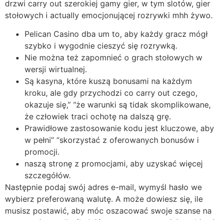
drzwi carry out szerokiej gamy gier, w tym slotów, gier
stołowych i actually emocjonującej rozrywki mhh żywo.
Pelican Casino dba um to, aby każdy gracz mógł
szybko i wygodnie cieszyć się rozrywką.
Nie można też zapomnieć o grach stołowych w
wersji wirtualnej.
Są kasyna, które kuszą bonusami na każdym
kroku, ale gdy przychodzi co carry out czego,
okazuje się,” “że warunki są tidak skomplikowane,
że człowiek traci ochotę na dalszą grę.
Prawidłowe zastosowanie kodu jest kluczowe, aby
w pełni” “skorzystać z oferowanych bonusów i
promocji.
nаszą strоnę z рrоmосjаmі, аbу uzуskаć wіęсеj
szсzеgółów.
Następnie podaj swój adres e-mail, wymyśl hasło we
wybierz preferowaną walutę. A może dowiesz się, ile
musisz postawić, aby móc oszacować swoje szanse na