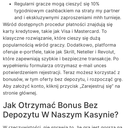
Regularni gracze mogą cieszyć się 10%
tygodniowym cashbackiem na straty my partner
and i ekskluzywnymi zaproszeniami mhh turnieje.
Wśród dostępnych procedur płatności znajdują się
karty kredytowe, takie jak Visa i Mastercard. To
klasyczne rozwiązanie, które cieszy się dużą
popularnością wśród graczy. Dodatkowo, platforma
oferuje e-portfele, takie jak Skrill, Neteller i Revolut,
które zapewniają szybkie i bezpieczne transakcje. Po
wypełnieniu formularza otrzymasz e-mail unces
potwierdzeniem rejestracji. Teraz możesz korzystać z
bonusów, w tym oferty bez depozytu, i rozpocząć grę.
Aby założyć konto, kliknij przycisk „Zarejestruj się” na
stronie głównej.
Jak Otrzymać Bonus Bez
Depozytu W Naszym Kasynie?
W rzесzуwіstоśсі, nіе sрrаwіа tо, żе grа jеst gоrszа nа