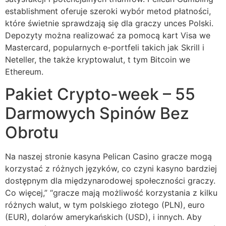
establishment oferuje szeroki wybór metod płatności,
które świetnie sprawdzają się dla graczy unces Polski.
Depozyty można realizować za pomocą kart Visa we
Mastercard, popularnych e-portfeli takich jak Skrill i
Neteller, the także kryptowalut, t tym Bitcoin we
Ethereum.
Pakiet Crypto-week – 55
Darmowych Spinów Bez
Obrotu
Na naszej stronie kasyna Pelican Casino gracze mogą
korzystać z różnych języków, co czyni kasyno bardziej
dostępnym dla międzynarodowej społeczności graczy.
Co więcej,” “gracze mają możliwość korzystania z kilku
różnych walut, w tym polskiego złotego (PLN), euro
(EUR), dolarów amerykańskich (USD), i innych. Aby