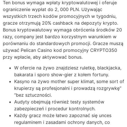
Ten bonus wymaga wpłaty kryptowalutowej i oferuje
ograniczenie wypłat do 2, 000 PLN. Używając
wszystkich trzech kodów promocyjnych w tygodniu,
gracze otrzymują 20% cashback na depozyty krypto.
Bonus kryptowalutowy wymaga obrócenia środków 20
razy, company jest bardzo korzystnym warunkiem w
porównaniu do standardowych promocji. Gracze muszą
używać Pelican Casino kod promocyjny CRYPTO350
przy wpłacie, aby aktywować bonus.
W ofercie na żywo znajdziesz ruletkę, blackjacka,
bakarata i sporo show-gier z kołem fortuny.
Kasyno na żywo mother super klimat, some sort of
krupierzy są profesjonalni i prowadzą rozgrywkę”
“bez sztuczności.
Audyty obejmują również testy systemów
zabezpieczeń i procedur kontrolnych.
Każdy gracz może łatwo zapoznać się unces
regulaminem i zasadami ochrony danych, co