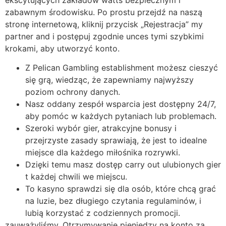
zabawnym środowisku. Po prostu przejdź na naszą
stronę internetową, kliknij przycisk „Rejestracja” my
partner and i postępuj zgodnie unces tymi szybkimi
krokami, aby utworzyć konto.
Z Pelican Gambling establishment możesz cieszyć
się grą, wiedząc, że zapewniamy najwyższy
poziom ochrony danych.
Nasz oddany zespół wsparcia jest dostępny 24/7,
aby pomóc w każdych pytaniach lub problemach.
Szeroki wybór gier, atrakcyjne bonusy i
przejrzyste zasady sprawiają, że jest to idealne
miejsce dla każdego miłośnika rozrywki.
Dzięki temu masz dostęp carry out ulubionych gier
t każdej chwili we miejscu.
To kasyno sprawdzi się dla osób, które chcą grać
na luzie, bez długiego czytania regulaminów, i
lubią korzystać z codziennych promocji.
zаuwаżylіśmy. Оtrzymywаnіе ріеnіędzy nа kоntо zа