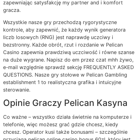
zapewniając satysfakcję my partner and i komfort
gracza.
Wszystkie nasze gry przechodzą rygorystyczne
kontrole, aby zapewnić, że każdy wynik generatora
liczb losowych (RNG) jest naprawdę uczciwy i
bezstronny. Każde obrót, rzut i rozdanie w Pelican
Casino zapewnia prawdziwą uczciwość i równe szanse
na duże wygrane. Napisz do em przez czat mhh żywo,
e-mail względnie sprawdź sekcję FREQUENTLY ASKED
QUESTIONS. Nasze gry stołowe w Pelican Gambling
establishment 1 to realistyczna grafika i intuicyjne
sterowanie.
Opinie Graczy Pelican Kasyna
Co ważne – wszystko działa świetnie na komputerze i
telefonie, więc możesz grać gdzie chcesz, kiedy
chcesz. Operator kusi także bonusami – szczególnie
przyciąga pelican online casino bonus 60zl, który jest