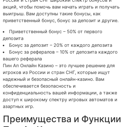
России и стран СНГ широкий спектр бонусов и
акций, чтобы помочь вам начать играть и получать
выигрыш. Вам доступны такие бонусы, как
приветственный бонус, бонус за депозит и другие.
Приветственный бонус – 50% от первого
депозита
Бонус за депозит – 20% от каждого депозита
Бонус за рефералов – 10% от депозита каждого
вашего реферала
Пин Ап Онлайн Казино – это лучшее решение для
игроков из России и стран СНГ, которые ищут
надежный и безопасный онлайн-казино. Вам
обеспечивается безопасность и
конфиденциальность вашей информации, а также
доступ к широкому спектру игровых автоматов и
азартных игр.
Преимущества и Функции