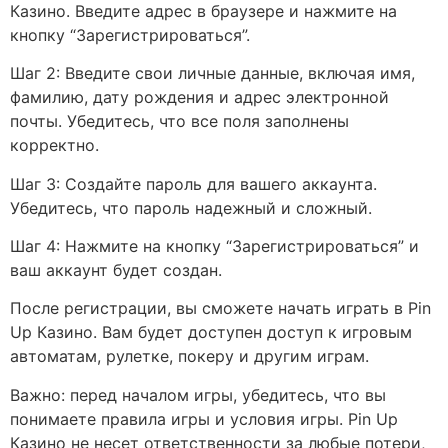
Казино. Введите адрес в браузере и нажмите на
кнопку “Зарегистрироваться”.
Шаг 2: Введите свои личные данные, включая имя,
фамилию, дату рождения и адрес электронной
почты. Убедитесь, что все поля заполнены
корректно.
Шаг 3: Создайте пароль для вашего аккаунта.
Убедитесь, что пароль надежный и сложный.
Шаг 4: Нажмите на кнопку “Зарегистрироваться” и
ваш аккаунт будет создан.
После регистрации, вы сможете начать играть в Pin
Up Казино. Вам будет доступен доступ к игровым
автоматам, рулетке, покеру и другим играм.
Важно: перед началом игры, убедитесь, что вы
понимаете правила игры и условия игры. Pin Up
Казино не несет ответственности за любые потери,