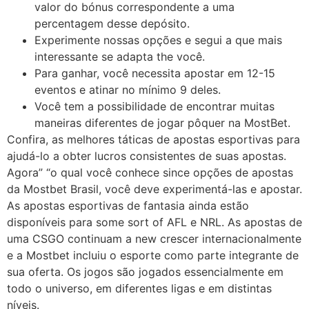
valor do bónus correspondente a uma
percentagem desse depósito.
Experimente nossas opções e segui a que mais
interessante se adapta the você.
Para ganhar, você necessita apostar em 12-15
eventos e atinar no mínimo 9 deles.
Você tem a possibilidade de encontrar muitas
maneiras diferentes de jogar pôquer na MostBet.
Confira, as melhores táticas de apostas esportivas para
ajudá-lo a obter lucros consistentes de suas apostas.
Agora” “o qual você conhece since opções de apostas
da Mostbet Brasil, você deve experimentá-las e apostar.
As apostas esportivas de fantasia ainda estão
disponíveis para some sort of AFL e NRL. As apostas de
uma CSGO continuam a new crescer internacionalmente
e a Mostbet incluiu o esporte como parte integrante de
sua oferta. Os jogos são jogados essencialmente em
todo o universo, em diferentes ligas e em distintas
níveis.