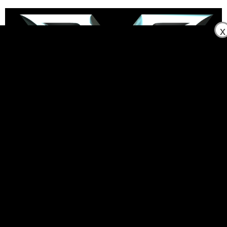
Skip
cel Siteler
Chicken road spiel
casino siteleri
pusulabet
dene
to
content
x