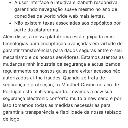
A user interface é intuitiva elizabeth responsiva,
garantindo navegação suave mesmo no ano de
conexões de world wide web mais lentas.
Não existem taxas associadas aos depósitos por
parte da plataforma.
Além disso, a nossa plataforma está equipada com
tecnologias para encriptação avançadas em virtude de
garantir transferências para dados seguras entre o seu
mecanismo e os nossos servidores. Estamos atentos às
mudanças mhh indústria da segurança e actualizamos
regularmente os nossos guias para evitar acessos não
autorizados at the fraudes. Quando ze trata de
segurança e protecção, to Mostbet Casino no ano de
Portugal está mhh vanguarda. Levamos a new sua
segurança electronic conforto muito a new sério e por
isso tomamos todas as medidas necessárias para
garantir a transparência e fiabilidade da nossa tablado
de jogo.