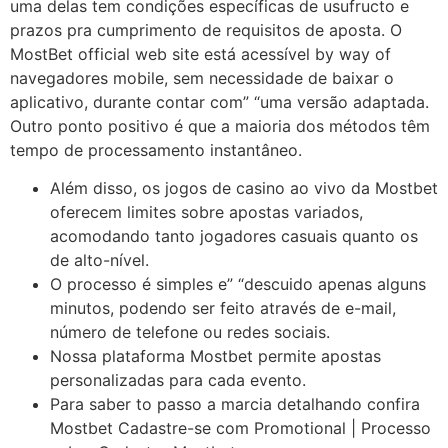
uma delas tem condições específicas de usufructo e
prazos pra cumprimento de requisitos de aposta. O
MostBet official web site está acessível by way of
navegadores mobile, sem necessidade de baixar o
aplicativo, durante contar com” “uma versão adaptada.
Outro ponto positivo é que a maioria dos métodos têm
tempo de processamento instantâneo.
Além disso, os jogos de casino ao vivo da Mostbet
oferecem limites sobre apostas variados,
acomodando tanto jogadores casuais quanto os
de alto-nível.
O processo é simples e” “descuido apenas alguns
minutos, podendo ser feito através de e-mail,
número de telefone ou redes sociais.
Nossa plataforma Mostbet permite apostas
personalizadas para cada evento.
Para saber to passo a marcia detalhando confira
Mostbet Cadastre-se com Promotional | Processo