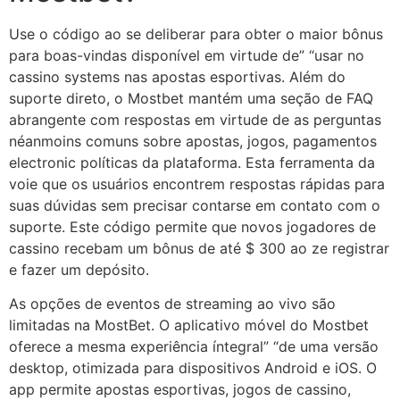
Use o código ao se deliberar para obter o maior bônus
para boas-vindas disponível em virtude de” “usar no
cassino systems nas apostas esportivas. Além do
suporte direto, o Mostbet mantém uma seção de FAQ
abrangente com respostas em virtude de as perguntas
néanmoins comuns sobre apostas, jogos, pagamentos
electronic políticas da plataforma. Esta ferramenta da
voie que os usuários encontrem respostas rápidas para
suas dúvidas sem precisar contarse em contato com o
suporte. Este código permite que novos jogadores de
cassino recebam um bônus de até $ 300 ao ze registrar
e fazer um depósito.
As opções de eventos de streaming ao vivo são
limitadas na MostBet. O aplicativo móvel do Mostbet
oferece a mesma experiência íntegral” “de uma versão
desktop, otimizada para dispositivos Android e iOS. O
app permite apostas esportivas, jogos de cassino,