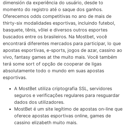
dimensión da experiência do usuário, desde to
momento do registro até o saque dos ganhos.
Oferecemos odds competitivas no ano de mais de
thirty-six modalidades esportivas, incluindo futebol,
basquete, tênis, vôlei e diversos outros esportes
buscados entre os brasileiros. Na Mostbet, você
encontrará diferentes mercados para participar, lo que
apostas esportivas, e-sports, jogos de azar, cassino ao
vivo, fantasy games at the muito mais. Você também
terá some sort of opção de cooperar de ligas
absolutamente todo o mundo em suas apostas
esportivas.
A MostBet utiliza criptografia SSL, servidores
seguros e verificações regulares para resguardar
dados dos utilizadores.
MostBet é um site legítimo de apostas on-line que
oferece apostas esportivas online, games de
cassino elizabeth muito mais.