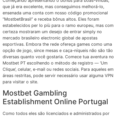
Começando apresentando o bônus para boas-vindas,
que já era excelente, mas conseguimos melhorá-lo,
ensenada uma conta com nosso código promocional
“MostbetBrasil” e receba bônus altos. Eles foram
estabelecidos per lo più para o ramo europeu, mas com
certeza mostraram um desejo de entrar simply no
mercado brasileiro electronic global de apostas
esportivas. Embora the rede ofereça games como uma
opção de jogo, since mesas e caça-níqueis não são tão
diversas quanto você gostaria. Comece tua aventura no
Mostbet PT escolhendo o método de registro — ‘Um
Clique’, celular, e-mail ou redes sociais. Para aqueles em
áreas restritas, pode servir necessário usar alguma VPN
para visitar o site.
Mostbet Gambling
Establishment Online Portugal
Como todos eles são licenciados e administrados por