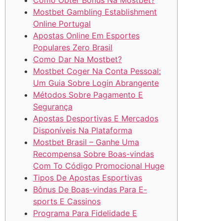
Mostbet Gambling Establishment
Online Portugal
Apostas Online Em Esportes
Populares Zero Brasil
Como Dar Na Mostbet?
Mostbet Coger Na Conta Pessoal:
Um Guia Sobre Login Abrangente
Métodos Sobre Pagamento E
Segurança
Apostas Desportivas E Mercados
Disponíveis Na Plataforma
Mostbet Brasil – Ganhe Uma
Recompensa Sobre Boas-vindas
Com To Código Promocional Huge
Tipos De Apostas Esportivas
Bônus De Boas-vindas Para E-
sports E Cassinos
Programa Para Fidelidade E