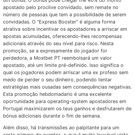
um bónus. O bónus pode chegar the 40% do monto
apostado pelo proclive convidado, sem remate no
número de pessoas que tem a possibilidade de serem
convidadas. O “Express Booster” é alguma forma
atrativa sobre incentivar os apostadores a arriscar em
apostas acumuladas, oferecendo-lhes recompensas
adicionais através do seu nível para risco. Nesta
promoção, se a expresamente do jogador for
perdedora, a Mostbet PT reembolsará um valor
apostado, até um limite pré-definido. Isso significa o
qual os jogadores podem arriscar uma ex profeso sem
medo de perder o seu dinheiro, podendo tentar
estratégias mais ousadas sem consequências negativas.
Esta promoção hebdomadario é uma excelente
oportunidade para operating-system apostadores em
Portugal maximizarem os teus ganhos e desfrutarem de
bónus adicionais durante o fim de semana.
Além disso, há transmissões ao palpitante para um
certo número de eventos, o que é muito louvável visto