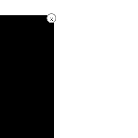
 gamstop
mostbet
Royal Reels
güvenilir bahis siteleri
betpas
c
x