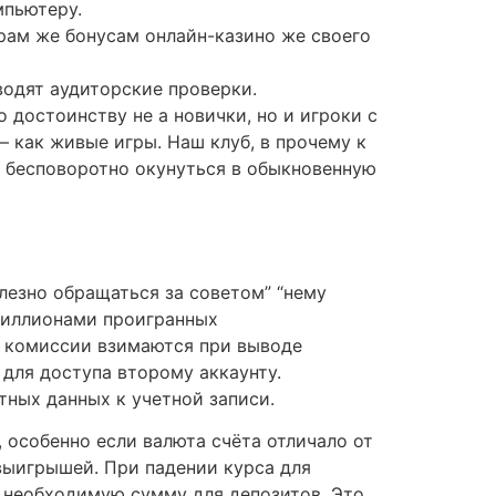
мпьютеру.
рам же бонусам онлайн-казино же своего
водят аудиторские проверки.
 достоинству не а новички, но и игроки с
 как живые игры. Наш клуб, в прочему к
у бесповоротно окунуться в обыкновенную
лезно обращаться за советом” “нему
 миллионами проигранных
е комиссии взимаются при выводе
 для доступа второму аккаунту.
тных данных к учетной записи.
 особенно если валюта счёта отличало от
выигрышей. При падении курса для
 необходимую сумму для депозитов. Это