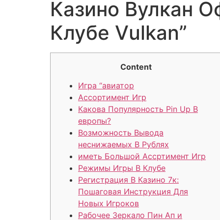
Казино Вулкан О
Клубе Vulkan”
Content
Игра “авиатор
Ассортимент Игр
Какова Популярность Pin Up В
европы?
Возможность Вывода
неснижаемых В Рублях
иметь Большой Ассртимент Игр
Режимы Игры В Клубе
Регистрация В Казино 7к:
Пошаговая Инструкция Для
Новых Игроков
Рабочее Зеркало Пин Ап и