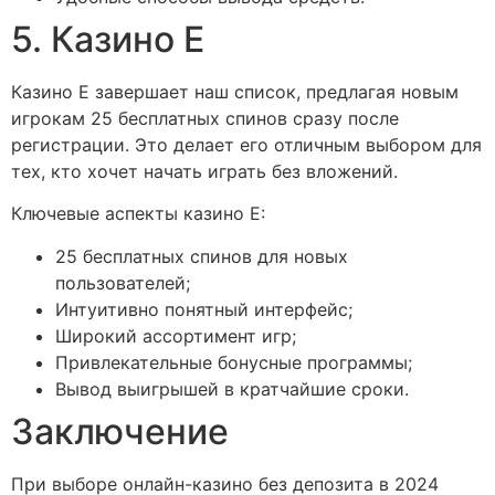
5. Казино E
Казино E завершает наш список, предлагая новым
игрокам 25 бесплатных спинов сразу после
регистрации. Это делает его отличным выбором для
тех, кто хочет начать играть без вложений.
Ключевые аспекты казино E:
25 бесплатных спинов для новых
пользователей;
Интуитивно понятный интерфейс;
Широкий ассортимент игр;
Привлекательные бонусные программы;
Вывод выигрышей в кратчайшие сроки.
Заключение
При выборе онлайн-казино без депозита в 2024