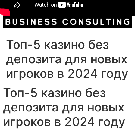
Топ-5 казино без
депозита для новых
игроков в 2024 году
Топ-5 казино без
депозита для новых
игроков в 2024 году