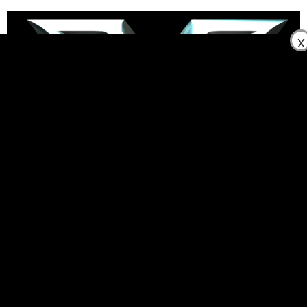
Skip
on casino
สล็อตเว็บตรง
mostbet
Deneme Bonusu Veren Güncel 
to
content
x