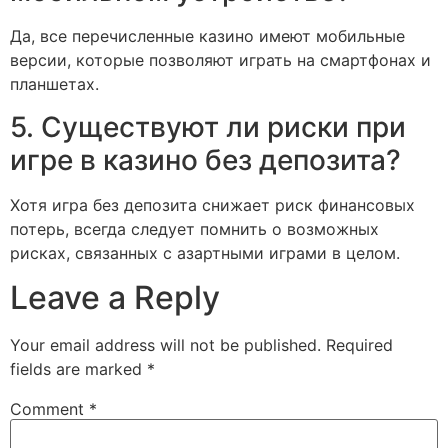
Да, все перечисленные казино имеют мобильные
версии, которые позволяют играть на смартфонах и
планшетах.
5. Существуют ли риски при
игре в казино без депозита?
Хотя игра без депозита снижает риск финансовых
потерь, всегда следует помнить о возможных
рисках, связанных с азартными играми в целом.
Leave a Reply
Your email address will not be published.
Required
fields are marked
*
Comment
*