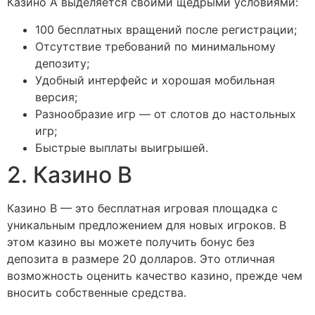
Казино A выделяется своими щедрыми условиями:
100 бесплатных вращений после регистрации;
Отсутствие требований по минимальному
депозиту;
Удобный интерфейс и хорошая мобильная
версия;
Разнообразие игр — от слотов до настольных
игр;
Быстрые выплаты выигрышей.
2. Казино B
Казино B — это бесплатная игровая площадка с
уникальным предложением для новых игроков. В
этом казино вы можете получить бонус без
депозита в размере 20 долларов. Это отличная
возможность оценить качество казино, прежде чем
вносить собственные средства.