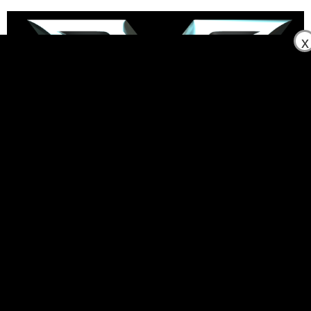
Skip
no
สล็อตเว็บตรง
mostbet
Deneme Bonusu Veren Güncel Siteler
to
content
x