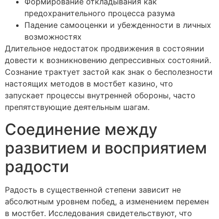
Формирование откладывания как
предохранительного процесса разума
Падение самооценки и убежденности в личных
возможностях
Длительное недостаток продвижения в состоянии
довести к возникновению депрессивных состояний.
Сознание трактует застой как знак о бесполезности
настоящих методов в мостбет казино, что
запускает процессы внутренней обороны, часто
препятствующие деятельным шагам.
Соединение между
развитием и восприятием
радости
Радость в существенной степени зависит не
абсолютным уровнем побед, а изменением перемен
в мостбет. Исследования свидетельствуют, что