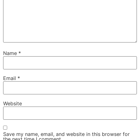
Name
*
Email
*
Website
Save my name, email, and website in this browser for
the next time I comment.