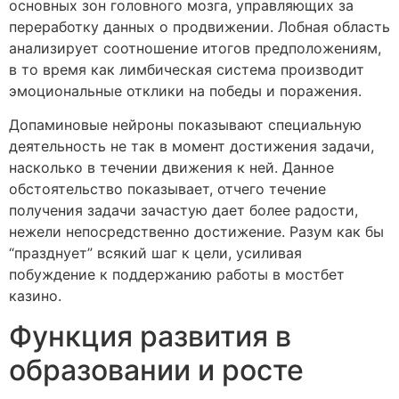
основных зон головного мозга, управляющих за
переработку данных о продвижении. Лобная область
анализирует соотношение итогов предположениям,
в то время как лимбическая система производит
эмоциональные отклики на победы и поражения.
Допаминовые нейроны показывают специальную
деятельность не так в момент достижения задачи,
насколько в течении движения к ней. Данное
обстоятельство показывает, отчего течение
получения задачи зачастую дает более радости,
нежели непосредственно достижение. Разум как бы
“празднует” всякий шаг к цели, усиливая
побуждение к поддержанию работы в мостбет
казино.
Функция развития в
образовании и росте