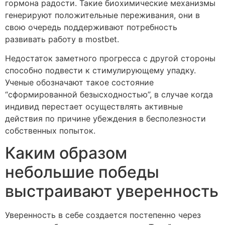
гормона радости. Такие биохимические механизмы
генерируют положительные переживания, они в
свою очередь поддерживают потребность
развивать работу в mostbet.
Недостаток заметного прогресса с другой стороны
способно подвести к стимулирующему упадку.
Ученые обозначают такое состояние
“сформированной безысходностью”, в случае когда
индивид перестает осуществлять активные
действия по причине убеждения в бесполезности
собственных попыток.
Каким образом
небольшие победы
выстраивают уверенность
Уверенность в себе создается постепенно через