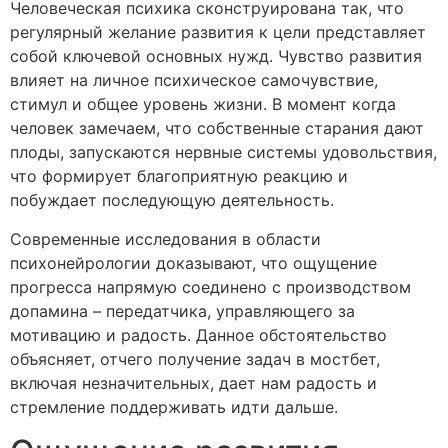
Человеческая психика сконструирована так, что
регулярный желание развития к цели представляет
собой ключевой основных нужд. Чувство развития
влияет на личное психическое самочувствие,
стимул и общее уровень жизни. В момент когда
человек замечаем, что собственные старания дают
плоды, запускаются нервные системы удовольствия,
что формирует благоприятную реакцию и
побуждает последующую деятельность.
Современные исследования в области
психонейрологии доказывают, что ощущение
прогресса напрямую соединено с производством
допамина – передатчика, управляющего за
мотивацию и радость. Данное обстоятельство
объясняет, отчего получение задач в мостбет,
включая незначительных, дает нам радость и
стремление поддерживать идти дальше.