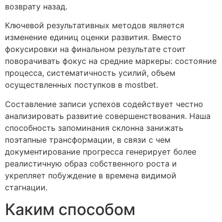
возврату назад.
Ключевой результативных методов является
изменение единиц оценки развития. Вместо
фокусировки на финальном результате стоит
поворачивать фокус на средние маркеры: состояние
процесса, систематичность усилий, объем
осуществленных поступков в mostbet.
Составление записи успехов содействует честно
анализировать развитие совершенствования. Наша
способность запоминания склонна занижать
поэтапные трансформации, в связи с чем
документирование прогресса генерирует более
реалистичную образ собственного роста и
укрепляет побуждение в времена видимой
стагнации.
Каким способом