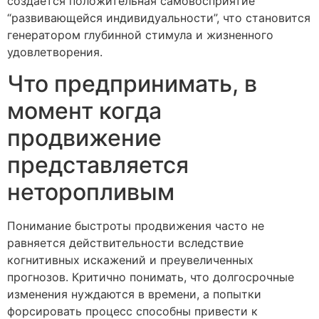
создается положительная самовосприятие
“развивающейся индивидуальности”, что становится
генератором глубинной стимула и жизненного
удовлетворения.
Что предпринимать, в
момент когда
продвижение
представляется
неторопливым
Понимание быстроты продвижения часто не
равняется действительности вследствие
когнитивных искажений и преувеличенных
прогнозов. Критично понимать, что долгосрочные
изменения нуждаются в времени, а попытки
форсировать процесс способны привести к