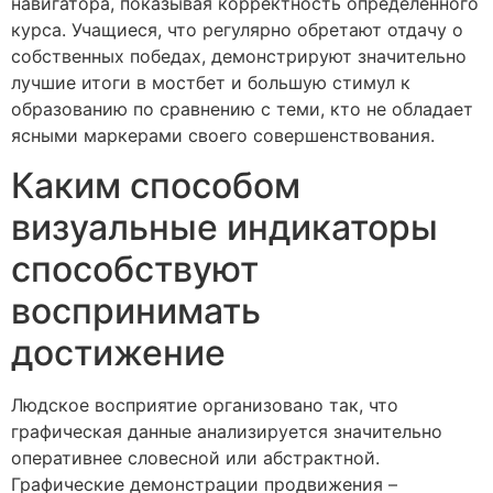
навигатора, показывая корректность определенного
курса. Учащиеся, что регулярно обретают отдачу о
собственных победах, демонстрируют значительно
лучшие итоги в мостбет и большую стимул к
образованию по сравнению с теми, кто не обладает
ясными маркерами своего совершенствования.
Каким способом
визуальные индикаторы
способствуют
воспринимать
достижение
Людское восприятие организовано так, что
графическая данные анализируется значительно
оперативнее словесной или абстрактной.
Графические демонстрации продвижения –