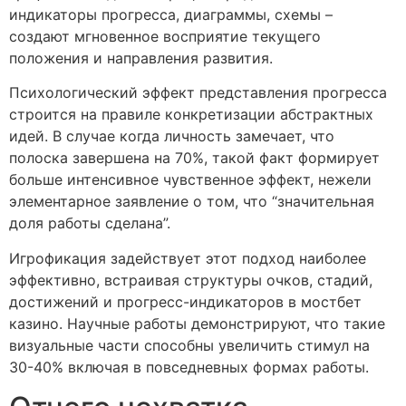
индикаторы прогресса, диаграммы, схемы –
создают мгновенное восприятие текущего
положения и направления развития.
Психологический эффект представления прогресса
строится на правиле конкретизации абстрактных
идей. В случае когда личность замечает, что
полоска завершена на 70%, такой факт формирует
больше интенсивное чувственное эффект, нежели
элементарное заявление о том, что “значительная
доля работы сделана”.
Игрофикация задействует этот подход наиболее
эффективно, встраивая структуры очков, стадий,
достижений и прогресс-индикаторов в мостбет
казино. Научные работы демонстрируют, что такие
визуальные части способны увеличить стимул на
30-40% включая в повседневных формах работы.